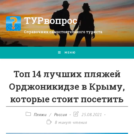
Перейти
к
содержимому
ТУРвопрос
Справочник самостоятельного туриста
МЕНЮ
Топ 14 лучших пляжей
Орджоникидзе в Крыму,
которые стоит посетить
Рубрика
Запись
Пляжи
/
Россия
25.08.2021
записи:
изменена:
Время
8 минут чтения
чтения: