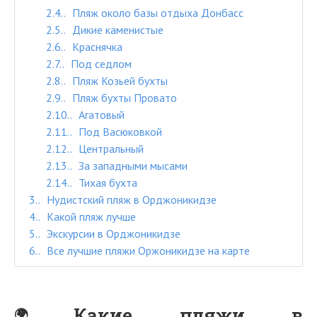
2.4.
Пляж около базы отдыха Донбасс
2.5.
Дикие каменистые
2.6.
Краснячка
2.7.
Под седлом
2.8.
Пляж Козьей бухты
2.9.
Пляж бухты Провато
2.10.
Агатовый
2.11.
Под Васюковкой
2.12.
Центральный
2.13.
За западными мысами
2.14.
Тихая бухта
3.
Нудистский пляж в Орджоникидзе
4.
Какой пляж лучше
5.
Экскурсии в Орджоникидзе
6.
Все лучшие пляжи Оржоникидзе на карте
Какие пляжи в