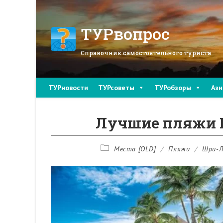
Перейти
к
содержимому
ТУРвопрос
Справочник самостоятельного туриста
ТУРновости
ТУРсоветы
ТУРобзоры
Ази
Лучшие пляжи 
Рубрика
Места [OLD]
/
Пляжи
/
Шри-Л
записи: