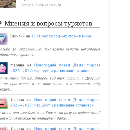
17.07.2022
/
0 КОММЕНТАРИЕВ
Мнения и вопросы туристов
Василий
на
10 самых холодных стран в мире
пасибо за информацию! Интересно узнать некоторые
юбопытные факты!
Марина
на
Новогодний поезд Деда Мороза
2026–2027: маршрут и расписание остановок
ять мимо Томска. Второй год внук просит, а Дедушка
се не приезжает и не приезжает. А в прошлом году
бещал…
Динара
на
Новогодний поезд Деда Мороза
2026–2027: маршрут и расписание остановок
 он на нем уже был. А на Кавказ ни разу не видела чтоб
иезжал. И похоже не планирует даже.…
Динара
на
Новогодний поезд Деда Мороза