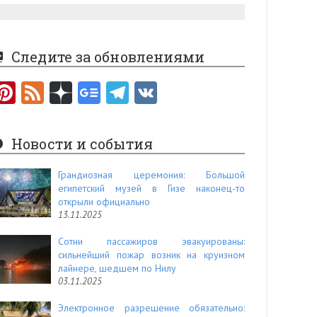
Следите за обновлениями
Pi
F
nt
e
er
e
Новости и события
es
d
t
Грандиозная церемония: Большой
египетский музей в Гизе наконец-то
открыли официально
13.11.2025
Сотни пассажиров эвакуированы:
сильнейший пожар возник на круизном
лайнере, шедшем по Нилу
03.11.2025
Электронное разрешение обязательно: