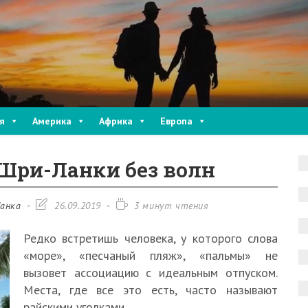
я
Америка
Африка
Европа
Шри-Ланки без волн
Запись
Время
анка
26.09.2019
3 минут чтения
изменена:
чтения:
Редко встретишь человека, у которого слова
«море», «песчаный пляж», «пальмы» не
вызовет ассоциацию с идеальным отпуском.
Места, где все это есть, часто называют
райскими уголками.