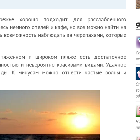
ежье хорошо подходит для расслабленного
есь немного отелей и кафе, но все можно найти на
ь возможность наблюдать за черепахами, которые
С
тяженном и широком пляже есть достаточное
л
нностью и невероятно красивыми видами. Удачное
оды. К минусам можно отнести частые волны и
Оп
в
о
Но
пр