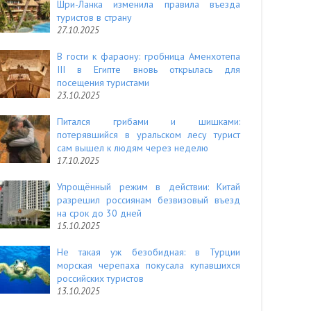
Шри-Ланка изменила правила въезда
туристов в страну
27.10.2025
В гости к фараону: гробница Аменхотепа
III в Египте вновь открылась для
посещения туристами
23.10.2025
Питался грибами и шишками:
потерявшийся в уральском лесу турист
сам вышел к людям через неделю
17.10.2025
Упрощённый режим в действии: Китай
разрешил россиянам безвизовый въезд
на срок до 30 дней
15.10.2025
Не такая уж безобидная: в Турции
морская черепаха покусала купавшихся
российских туристов
13.10.2025