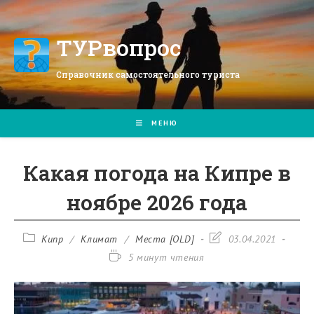
Перейти
к
содержимому
ТУРвопрос
Справочник самостоятельного туриста
МЕНЮ
Какая погода на Кипре в
ноябре 2026 года
Рубрика
Запись
Кипр
/
Климат
/
Места [OLD]
03.04.2021
записи:
изменена:
Время
5 минут чтения
чтения: