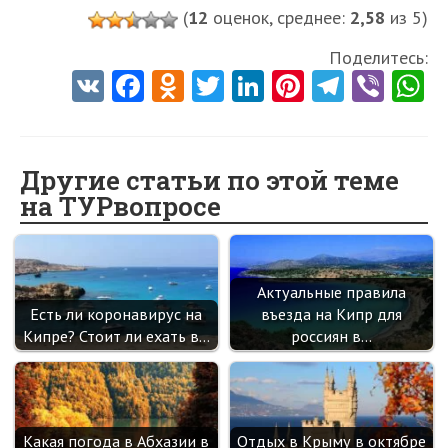
(
12
оценок, среднее:
2,58
из 5)
Поделитесь:
V
Fa
O
T
Li
Pi
Te
Vi
K
ce
d
w
nk
nt
le
b
h
b
n
itt
e
er
gr
er
t
o
o
er
dI
es
a
Другие статьи по этой теме
на ТУРвопросе
o
kl
n
t
m
k
as
sn
Актуальные правила
ik
Есть ли коронавирус на
въезда на Кипр для
i
Кипре? Стоит ли ехать в…
россиян в…
Какая погода в Абхазии в
Отдых в Крыму в октябре