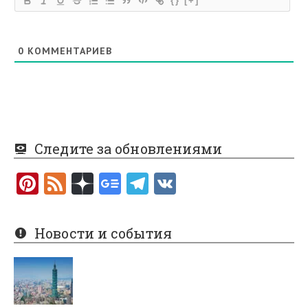
{}
[+]
0
КОММЕНТАРИЕВ
Следите за обновлениями
Pi
F
nt
e
er
e
Новости и события
es
d
t