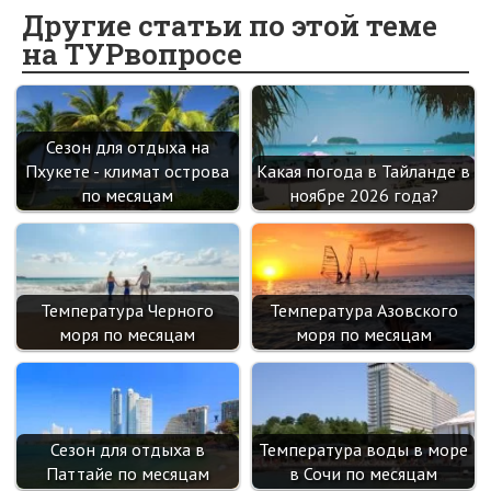
o
o
er
dI
es
a
Другие статьи по этой теме
на ТУРвопросе
o
kl
n
t
m
k
as
sn
Сезон для отдыха на
ik
Пхукете - климат острова
Какая погода в Тайланде в
i
по месяцам
ноябре 2026 года?
Температура Черного
Температура Азовского
моря по месяцам
моря по месяцам
Сезон для отдыха в
Температура воды в море
Паттайе по месяцам
в Сочи по месяцам