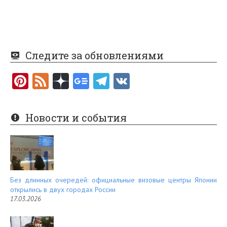
Следите за обновлениями
Pi
F
nt
e
er
e
Новости и события
es
d
t
Без длинных очередей: официальные визовые центры Японии
открылись в двух городах России
17.03.2026