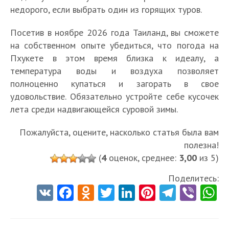
недорого, если выбрать один из горящих туров.
Посетив в ноябре 2026 года Таиланд, вы сможете
на собственном опыте убедиться, что погода на
Пхукете в этом время близка к идеалу, а
температура воды и воздуха позволяет
полноценно купаться и загорать в свое
удовольствие. Обязательно устройте себе кусочек
лета среди надвигающейся суровой зимы.
Пожалуйста, оцените, насколько статья была вам
полезна!
(
4
оценок, среднее:
3,00
из 5)
Поделитесь:
V
Fa
O
T
Li
Pi
Te
Vi
K
ce
d
w
nk
nt
le
b
h
b
n
itt
e
er
gr
er
t