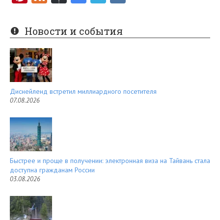
nt
e
er
e
Новости и события
es
d
t
Диснейленд встретил миллиардного посетителя
07.08.2026
Быстрее и проще в получении: электронная виза на Тайвань стала
доступна гражданам России
03.08.2026