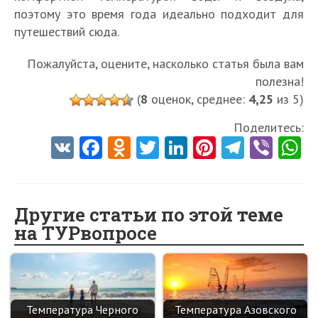
поэтому это время года идеально подходит для
путешествий сюда.
Пожалуйста, оцените, насколько статья была вам
полезна!
(
8
оценок, среднее:
4,25
из 5)
Поделитесь:
V
Fa
O
T
Li
Pi
Te
Vi
K
ce
d
w
nk
nt
le
b
h
b
n
itt
e
er
gr
er
t
o
o
er
dI
es
a
Другие статьи по этой теме
на ТУРвопросе
o
kl
n
t
m
k
as
sn
ik
Температура Черного
Температура Азовского