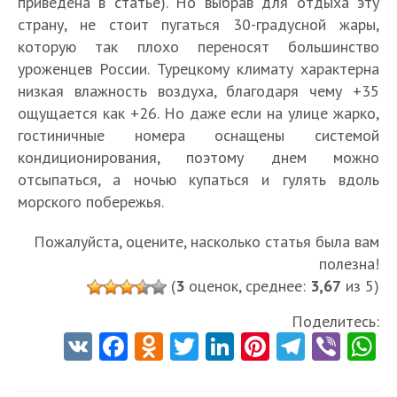
приведена в статье). Но выбрав для отдыха эту
страну, не стоит пугаться 30-градусной жары,
которую так плохо переносят большинство
уроженцев России. Турецкому климату характерна
низкая влажность воздуха, благодаря чему +35
ощущается как +26. Но даже если на улице жарко,
гостиничные номера оснащены системой
кондиционирования, поэтому днем можно
отсыпаться, а ночью купаться и гулять вдоль
морского побережья.
Пожалуйста, оцените, насколько статья была вам
полезна!
(
3
оценок, среднее:
3,67
из 5)
Поделитесь:
V
Fa
O
T
Li
Pi
Te
Vi
K
ce
d
w
nk
nt
le
b
h