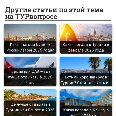
b
n
itt
e
er
gr
er
t
o
o
er
dI
es
a
Другие статьи по этой теме
на ТУРвопросе
o
kl
n
t
m
k
as
sn
ik
Какая погода будет в
Какая погода в Турции в
i
России летом 2026 года?
феврале 2026 года
Турция или ОАЭ — где
лучше отдыхать в 2026
Есть ли коронавирус в
году
Турции? Стоит ли ехать в…
Где лучше отдыхать в
Турции или Египте в 2026
Какая погода в Крыму в
году
июле 2026 года