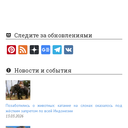
Следите за обновлениями
Pi
F
nt
e
er
e
Новости и события
es
d
t
Позаботились о животных: катание на слонах оказалось под
жёстким запретом по всей Индонезии
13.03.2026