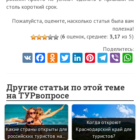
столь короткий срок.
Пожалуйста, оцените, насколько статья была вам
полезна!
(
6
оценок, среднее:
3,17
из 5)
Поделитесь:
V
Fa
O
T
Li
Pi
Te
Vi
K
ce
d
w
nk
nt
le
b
h
b
n
itt
e
er
gr
er
t
o
o
er
dI
es
a
Другие статьи по этой теме
на ТУРвопросе
o
kl
n
t
m
k
as
sn
Когда откроют
ik
Какие страны открыты для
Краснодарский край для
i
российских туристов на…
туристов?