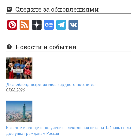
Следите за обновлениями
Pi
F
nt
e
er
e
Новости и события
es
d
t
Диснейленд встретил миллиардного посетителя
07.08.2026
Быстрее и проще в получении: электронная виза на Тайвань стала
доступна гражданам России