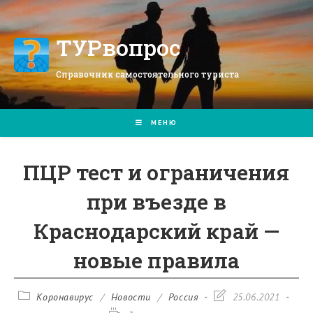
Перейти
к
содержимому
ТУРвопрос
Справочник самостоятельного туриста
МЕНЮ
ПЦР тест и ограничения
при въезде в
Краснодарский край —
новые правила
Рубрика
Запись
Коронавирус
/
Новости
/
Россия
25.06.2021
записи:
изменена: