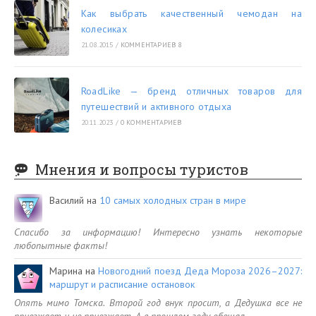
Как выбрать качественный чемодан на
колесиках
21.08.2015
/
КОММЕНТАРИЕВ 8
RoadLike — бренд отличных товаров для
путешествий и активного отдыха
20.11.2023
/
0 КОММЕНТАРИЕВ
Мнения и вопросы туристов
Василий
на
10 самых холодных стран в мире
Спасибо за информацию! Интересно узнать некоторые
любопытные факты!
Марина
на
Новогодний поезд Деда Мороза 2026–2027:
маршрут и расписание остановок
Опять мимо Томска. Второй год внук просит, а Дедушка все не
приезжает и не приезжает. А в прошлом году обещал…