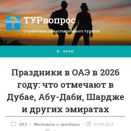
Перейти
к
содержимому
ТУРвопрос
Справочник самостоятельного туриста
МЕНЮ
Праздники в ОАЭ в 2026
году: что отмечают в
Дубае, Абу-Даби, Шардже
и других эмиратах
Рубрика
Запись
ОАЭ
/
Фестивали и праздники
07.04.2023
записи:
изменена: