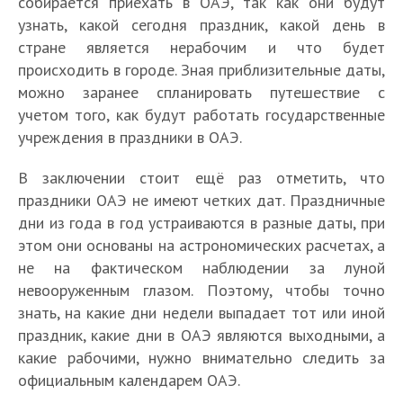
собирается приехать в ОАЭ, так как они будут
д
у
е
и
а
п
к
и
р
узнать, какой сегодня праздник, какой день в
о
ч
н
е
й
р
с
—
а
стране является нерабочим и что будет
с
ш
т
п
и
а
к
к
н
т
и
с
происходить в городе. Зная приблизительные даты,
р
л
з
у
р
ы
о
И
е
к
а
и
можно заранее спланировать путешествие с
д
р
у
К
E
о
п
с
к
и
з
А
учетом того, как будут работать государственные
н
с
п
а
m
т
р
к
а
й
д
б
и
и
учреждения в праздники в ОАЭ.
н
к
i
к
и
у
ф
д
н
у
к
й
е
д
r
р
м
с
е
в
и
-
и
и
й
о
В заключении стоит ещё раз отметить, что
a
ы
е
с
и
о
к
Д
о
з
ш
б
t
т
праздники ОАЭ не имеют четких дат. Праздничные
ч
т
р
р
и
а
т
Д
и
р
e
ы
дни из года в год устраиваются в разные даты, при
а
в
е
е
о
б
м
у
й
а
s
д
этом они основаны на астрономических расчетах, а
т
е
с
ц
т
и
е
б
х
т
P
л
е
н
т
К
не на фактическом наблюдении за луной
м
—
ч
а
у
ь
a
я
л
н
о
а
е
г
невооруженным глазом. Поэтому, чтобы точно
а
я
д
с
r
р
ь
ы
р
с
ч
д
знать, на какие дни недели выпадает тот или иной
ю
в
о
я
k
о
н
й
а
р
а
е
т
А
праздник, какие дни в ОАЭ являются выходными, а
ж
и
Z
с
о
о
н
А
ю
л
в
б
е
з
o
с
какие рабочими, нужно внимательно следить за
с
с
ы
л
т
у
Е
у
с
Д
o
и
официальным календарем ОАЭ.
т
т
Ш
ь
в
ч
г
-
т
у
—
й
и
р