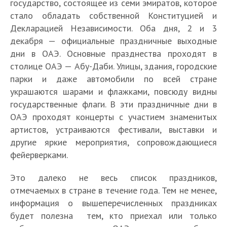
государство, состоящее из семи эмиратов, которое
стало обладать собственной Конституцией и
Декларацией Независимости. Оба дня, 2 и 3
декабря — официальные праздничные выходные
дни в ОАЭ. Основные празднества проходят в
столице ОАЭ — Абу-Даби. Улицы, здания, городские
парки и даже автомобили по всей стране
украшаются шарами и флажками, повсюду видны
государственные флаги. В эти праздничные дни в
Л
ОАЭ проходят концерты с участием знаменитых
у
артистов, устраиваются фестивали, выставки и
1
в
другие яркие мероприятия, сопровождающиеся
0
р
фейерверками.
л
А
К
Л
П
у
б
а
у
р
Это далеко не весь список праздников,
К
ч
у
к
ч
е
отмечаемых в стране в течение года. Тем не менее,
а
ш
-
и
ш
з
К
Д
информация о вышеперечисленных праздниках
к
и
Д
е
и
и
а
у
и
х
а
будет полезна тем, кто приехал или только
с
е
Л
д
к
б
е
э
б
т