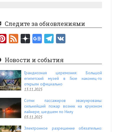
Следите за обновлениями
Pi
F
nt
e
er
e
Новости и события
es
d
t
Грандиозная церемония: Большой
египетский музей в Гизе наконец-то
открыли официально
13.11.2025
Сотни пассажиров эвакуированы:
сильнейший пожар возник на круизном
лайнере, шедшем по Нилу
03.11.2025
Электронное разрешение обязательно: