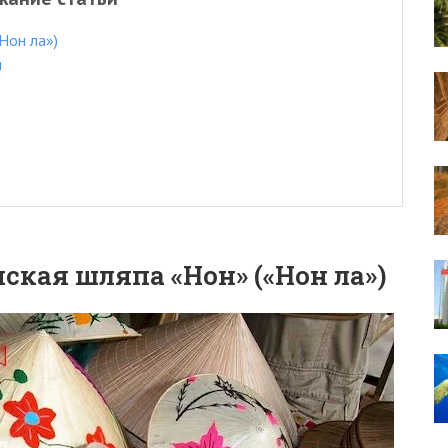
Нон ла»)
ы
кая шляпа «Нон» («Нон ла»)