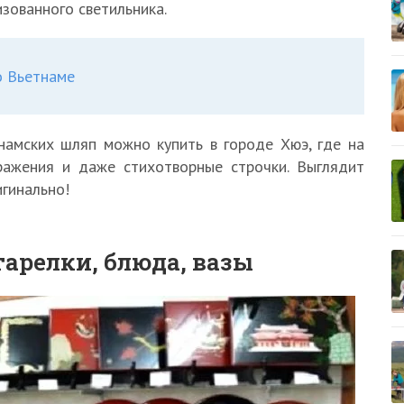
изованного светильника.
о Вьетнаме
намских шляп можно купить в городе Хюэ, где на
ражения и даже стихотворные строчки. Выглядит
игинально!
тарелки, блюда, вазы