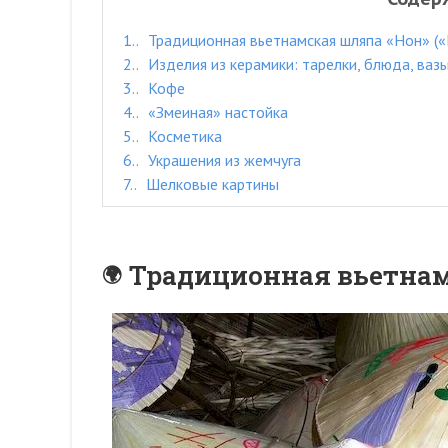
1.
Традиционная вьетнамская шляпа «Нон» («
2.
Изделия из керамики: тарелки, блюда, ваз
3.
Кофе
4.
«Змеиная» настойка
5.
Косметика
6.
Украшения из жемчуга
7.
Шелковые картины
Традиционная вьетнамс