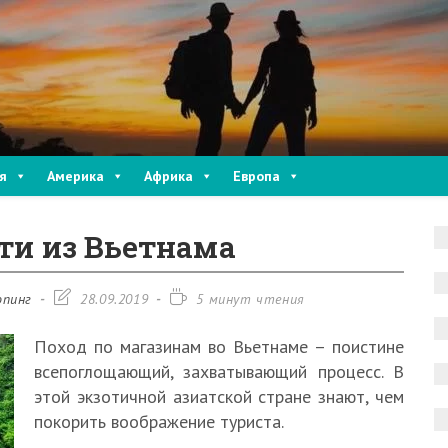
я
Америка
Африка
Европа
ти из Вьетнама
Запись
Время
пинг
28.09.2019
5 минут чтения
изменена:
чтения:
Поход по магазинам во Вьетнаме – поистине
всепоглощающий, захватывающий процесс. В
этой экзотичной азиатской стране знают, чем
покорить воображение туриста.