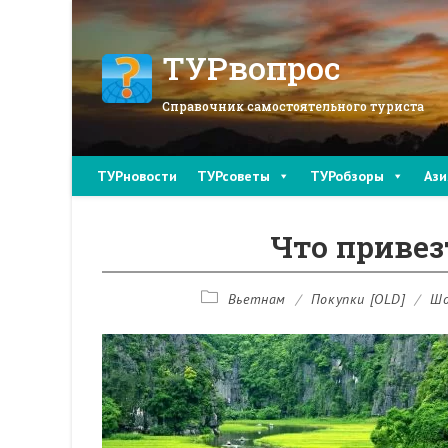
Перейти
к
содержимому
ТУРвопрос
Справочник самостоятельного туриста
ТУРновости
ТУРсоветы
ТУРобзоры
Ази
Что привез
Рубрика
Вьетнам
/
Покупки [OLD]
/
Шо
записи: