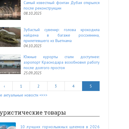
Самый известный фонтан Дубая открылся
после реконструкции
08.10.2025
Зубастый сувенир: голова крокодила
найдена в багаже россиянина,
прилетевшего из Вьетнама
04.10.2025
Южные курорты стали доступнее:
аэропорт Краснодара возобновил работу
после долгого простоя
25.09.2025
‹
1
2
3
4
5
е актуальные новости =>>>
уристические товары
10 лучших горнолыжных шлемов в 2026