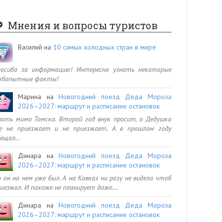
Мнения и вопросы туристов
Василий
на
10 самых холодных стран в мире
пасибо за информацию! Интересно узнать некоторые
юбопытные факты!
Марина
на
Новогодний поезд Деда Мороза
2026–2027: маршрут и расписание остановок
ять мимо Томска. Второй год внук просит, а Дедушка
се не приезжает и не приезжает. А в прошлом году
бещал…
Динара
на
Новогодний поезд Деда Мороза
2026–2027: маршрут и расписание остановок
 он на нем уже был. А на Кавказ ни разу не видела чтоб
иезжал. И похоже не планирует даже.…
Динара
на
Новогодний поезд Деда Мороза
2026–2027: маршрут и расписание остановок