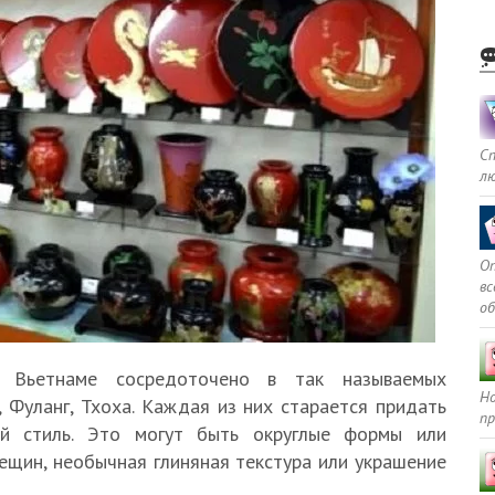
С
л
Оп
в
о
о Вьетнаме сосредоточено в так называемых
Но
, Фуланг, Тхоха. Каждая из них старается придать
пр
ый стиль. Это могут быть округлые формы или
ещин, необычная глиняная текстура или украшение