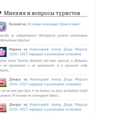
Мнения и вопросы туристов
Василий
на
10 самых холодных стран в мире
пасибо за информацию! Интересно узнать некоторые
юбопытные факты!
Марина
на
Новогодний поезд Деда Мороза
2026–2027: маршрут и расписание остановок
ять мимо Томска. Второй год внук просит, а Дедушка
се не приезжает и не приезжает. А в прошлом году
бещал…
Динара
на
Новогодний поезд Деда Мороза
2026–2027: маршрут и расписание остановок
 он на нем уже был. А на Кавказ ни разу не видела чтоб
иезжал. И похоже не планирует даже.…
Динара
на
Новогодний поезд Деда Мороза
2026–2027: маршрут и расписание остановок