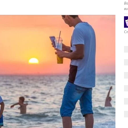
В
ви
Сп