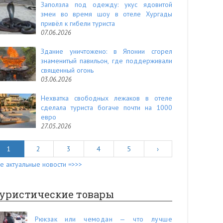
Заползла под одежду: укус ядовитой
змеи во время шоу в отеле Хургады
привёл к гибели туриста
07.06.2026
Здание уничтожено: в Японии сгорел
знаменитый павильон, где поддерживали
священный огонь
03.06.2026
Нехватка свободных лежаков в отеле
сделала туриста богаче почти на 1000
евро
27.05.2026
1
2
3
4
5
›
е актуальные новости =>>>
уристические товары
Рюкзак или чемодан — что лучше