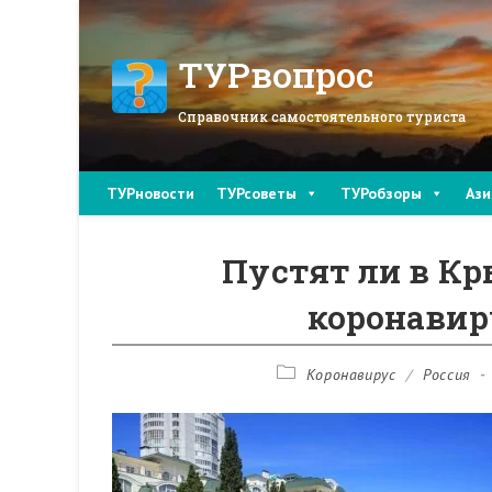
Перейти
к
содержимому
ТУРвопрос
Справочник самостоятельного туриста
ТУРновости
ТУРсоветы
ТУРобзоры
Ази
Пустят ли в Кр
коронавиру
Рубрика
Коронавирус
/
Россия
записи: