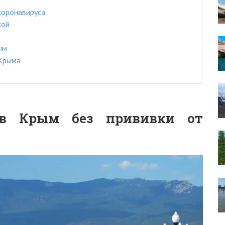
коронавируса
кой
ым
 Крыма
в Крым без прививки от