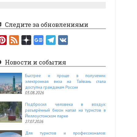
Следите за обновлениями
Pi
F
nt
e
er
e
Новости и события
es
d
t
Быстрее и проще в получении:
электронная виза на Тайвань стала
доступна гражданам России
03.08.2026
Подбросил человека в воздух:
разъярённый бизон напал на туристов в
Йеллоустонском парке
27.07.2026
Для туристов и профессионалов: