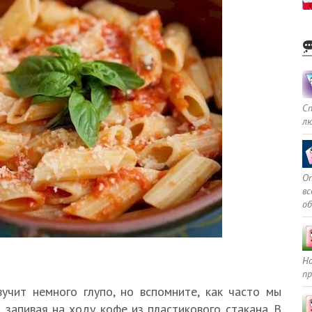
С
л
Оп
в
о
Но
пр
учит немного глупо, но вспомните, как часто мы
 запивая на ходу кофе из пластикового стакана. В