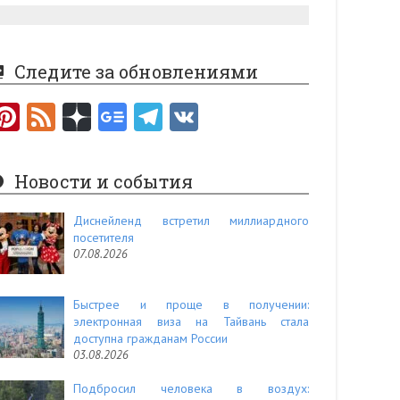
Следите за обновлениями
Pi
F
nt
e
er
e
Новости и события
es
d
t
Диснейленд встретил миллиардного
посетителя
07.08.2026
Быстрее и проще в получении:
электронная виза на Тайвань стала
доступна гражданам России
03.08.2026
Подбросил человека в воздух: