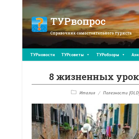
Перейти
к
содержимому
ТУРвопрос
Справочник самостоятельного туриста
ТУРновости
ТУРсоветы
ТУРобзоры
Ази
8 жизненных урок
Рубрика
Италия
/
Полезности [OLD
записи: