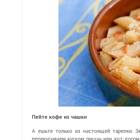
Пейте кофе из чашки
А ешьте только из настоящей тарелки. Зв
перекусываем куском пиццы или хот-догом,