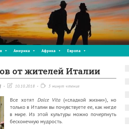
я
Америка
Африка
Европа
ов от жителей Италии
Запись
Время
]
10.10.2018
3 минут чтения
изменена:
чтения:
Все хотят
Dolce Vita
(«сладкой жизни»), но
только в Италии вы почувствуете ее, как нигде
в мире. Из этой культуры можно почерпнуть
бесконечную мудрость.