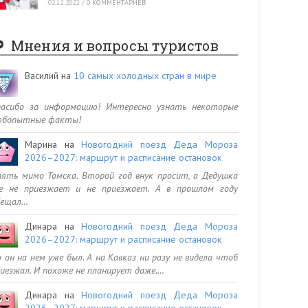
02.12.2022
/
0 КОММЕНТАРИЕВ
Мнения и вопросы туристов
Василий
на
10 самых холодных стран в мире
пасибо за информацию! Интересно узнать некоторые
юбопытные факты!
Марина
на
Новогодний поезд Деда Мороза
2026–2027: маршрут и расписание остановок
ять мимо Томска. Второй год внук просит, а Дедушка
се не приезжает и не приезжает. А в прошлом году
бещал…
Динара
на
Новогодний поезд Деда Мороза
2026–2027: маршрут и расписание остановок
 он на нем уже был. А на Кавказ ни разу не видела чтоб
иезжал. И похоже не планирует даже.…
Динара
на
Новогодний поезд Деда Мороза
2026–2027: маршрут и расписание остановок