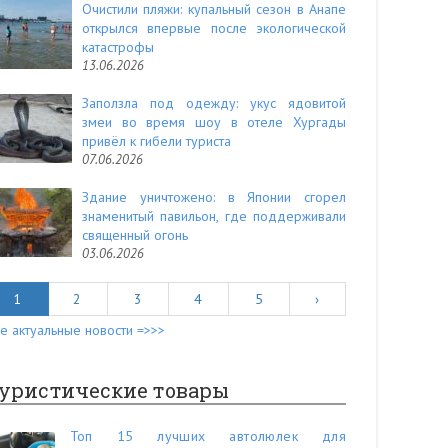
Очистили пляжи: купальный сезон в Анапе
открылся впервые после экологической
катастрофы
13.06.2026
Заползла под одежду: укус ядовитой
змеи во время шоу в отеле Хургады
привёл к гибели туриста
07.06.2026
Здание уничтожено: в Японии сгорел
знаменитый павильон, где поддерживали
священный огонь
03.06.2026
1
2
3
4
5
›
е актуальные новости =>>>
уристические товары
Топ 15 лучших автолюлек для