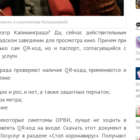
попасть в кинотеатре Калининграда
атр Калининграда? Да, сейчас действительным
адском заведении для просмотра кино. Причем при
ько сам QR-код, но и паспорт, согласующийся с
С
услуги.
л
града проверяют наличие QR-кода, применяются и
ение:
Оп
в
х и рос, и нот, а также защитных перчаток;
о
ра метра;
ние.
 некоторые симптомы ОРВИ, лучше не ходить в
Но
являть QR-код на входе. Скачать этот документ в
пр
осуслуг в разделе «Стоп коронавирус». Получают