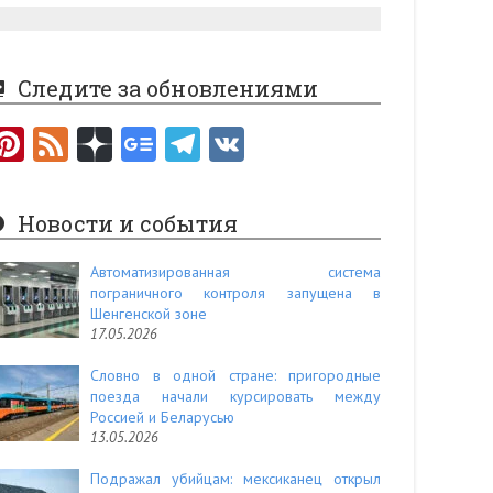
Следите за обновлениями
Pi
F
nt
e
er
e
Новости и события
es
d
t
Автоматизированная система
пограничного контроля запущена в
Шенгенской зоне
17.05.2026
Словно в одной стране: пригородные
поезда начали курсировать между
Россией и Беларусью
13.05.2026
Подражал убийцам: мексиканец открыл