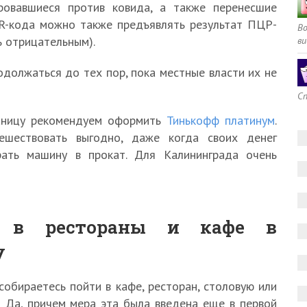
ровавшиеся против ковида, а также перенесшие
QR-кода можно также предъявлять результат ПЦР-
В
ь отрицательным).
ви
одолжаться до тех пор, пока местные власти их не
Сп
раницу рекомендуем оформить
Тинькофф платинум
.
ешествовать выгодно, даже когда своих денег
ать машину в прокат. Для Калининграда очень
 в рестораны и кафе в
у
собираетесь пойти в кафе, ресторан, столовую или
 Да, причем мера эта была введена еще в первой