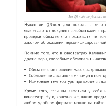
Без QR-кода не удастся 
Нужен ли QR-код для похода в киноте
является этот документ в любом калинингр
проверке обязательно показывать не тол
законом об оказании персонифицированной 
Помимо того, что в кинотеатрах Калинин
другие меры, способные обезопасить насел
Обязательное ношение масок, закрывающи
Соблюдение дистанции минимум в полто
Измерение температуры при входе в зда
Кроме того, если вы заметили у себя
кинотеатр. Ну и, конечно же, важно предъ
любом удобном формате можно на сайте Г