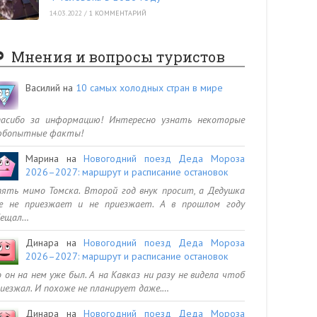
14.03.2022
/
1 КОММЕНТАРИЙ
Мнения и вопросы туристов
Василий
на
10 самых холодных стран в мире
пасибо за информацию! Интересно узнать некоторые
юбопытные факты!
Марина
на
Новогодний поезд Деда Мороза
2026–2027: маршрут и расписание остановок
ять мимо Томска. Второй год внук просит, а Дедушка
се не приезжает и не приезжает. А в прошлом году
бещал…
Динара
на
Новогодний поезд Деда Мороза
2026–2027: маршрут и расписание остановок
 он на нем уже был. А на Кавказ ни разу не видела чтоб
иезжал. И похоже не планирует даже.…
Динара
на
Новогодний поезд Деда Мороза