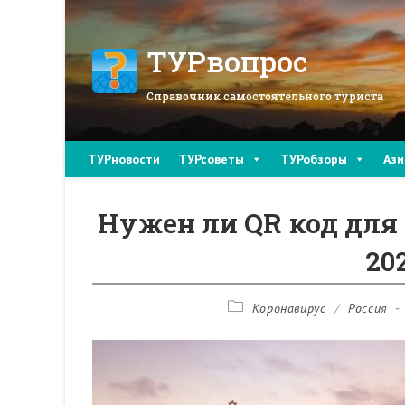
Перейти
к
содержимому
ТУРвопрос
Справочник самостоятельного туриста
ТУРновости
ТУРсоветы
ТУРобзоры
Ази
Нужен ли QR код для
20
Рубрика
Коронавирус
/
Россия
записи: