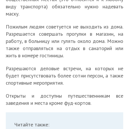
виду транспорта) обязательно нужно надевать
маску.
Пожилым людям советуется не выходить из дома.
Разрешается совершать прогулки в магазин, на
работу, в больницу или гулять около дома. Можно
также отправляться на отдых в санаторий или
жить в номере гостиницы.
Разрешаются деловые встречи, на которых не
Н
Н
будет присутствовать более сотни персон, а также
К
у
у
спортивные мероприятия.
а
ж
ж
к
е
е
Открыты и доступны путешественникам все
и
Н
н
н
Н
заведения и места кроме фуд-кортов.
е
Н
у
л
л
у
с
у
Н
ж
Т
и
и
ж
Ч
т
ж
у
е
о
Q
Q
е
т
Н
р
е
ж
н
п
Читайте также:
R
R
н
о
у
а
н
е
л