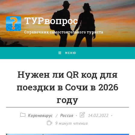
Перейти
к
содержимому
ТУРвопрос
Справочник самостоятельного туриста
МЕНЮ
Нужен ли QR код для
поездки в Сочи в 2026
году
Рубрика
Запись
Коронавирус
/
Россия
14.02.2022
записи:
изменена:
Время
9 минут чтения
чтения: