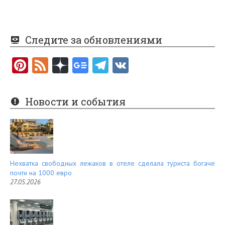
Следите за обновлениями
Pi
F
nt
e
er
e
Новости и события
es
d
t
Нехватка свободных лежаков в отеле сделала туриста богаче
почти на 1000 евро
27.05.2026