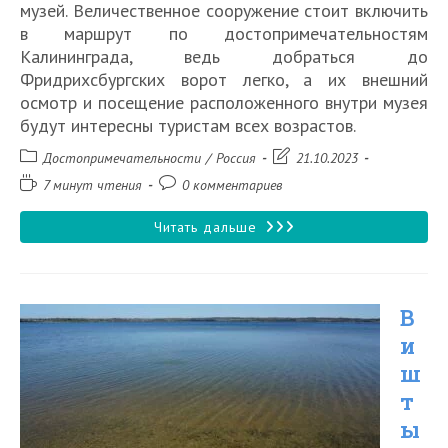
музей. Величественное сооружение стоит включить
в маршрут по достопримечательностям
Калининграда, ведь добраться до
Фридрихсбургских ворот легко, а их внешний
осмотр и посещение расположенного внутри музея
будут интересны туристам всех возрастов.
Рубрика
Запись
Достопримечательности
/
Россия
21.10.2023
записи:
изменена:
Время
Комментарии
7 минут чтения
0 комментариев
чтения:
к
записи:
Фридрихсбургские
Читать дальше
ворота
в
В
Калининграде
и
ш
т
ы