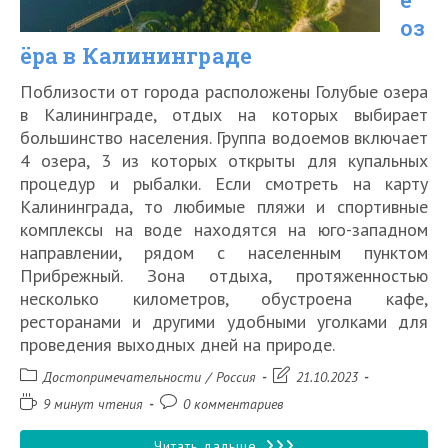
оз
ёра в Калининграде
Поблизости от города расположены Голубые озера
в Калининграде, отдых на которых выбирает
большинство населения. Группа водоемов включает
4 озера, 3 из которых открыты для купальных
процедур и рыбалки. Если смотреть на карту
Калининграда, то любимые пляжи и спортивные
комплексы на воде находятся на юго-западном
направлении, рядом с населенным пунктом
Прибрежный. Зона отдыха, протяженностью
несколько километров, обустроена кафе,
ресторанами и другими удобными уголками для
проведения выходных дней на природе.
Рубрика
Запись
Достопримечательности
/
Россия
21.10.2023
записи:
изменена:
Время
Комментарии
9 минут чтения
0 комментариев
чтения:
к
записи:
Голубые
Читать дальше