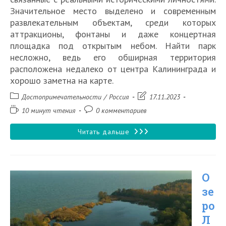
Значительное место выделено и современным
развлекательным объектам, среди которых
аттракционы, фонтаны и даже концертная
площадка под открытым небом. Найти парк
несложно, ведь его обширная территория
расположена недалеко от центра Калининграда и
хорошо заметна на карте.
Рубрика
Запись
Достопримечательности
/
Россия
17.11.2023
записи:
изменена:
Время
Комментарии
10 минут чтения
0 комментариев
чтения:
к
записи:
Центральный
Читать дальше
парк
культуры
О
и
зе
отдыха
ро
в
Л