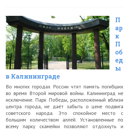
станция
«Фрингилла»
П
на
ар
Куршской
к
косе
П
об
ед
ы
в Калининграде
Во многих городах России чтят память погибших
во время Второй мировой войны. Калининград не
исключение. Парк Победы, расположенный вблизи
центра города, не даёт забыть о цене подвига
советского народа. Это спокойное место с
большим количеством аллей. Установленные по
всему парку скамейки позволяют отдохнуть и