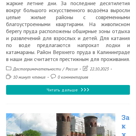
жаркие летние дни. За последние десятилетия
вокруг большого искусственного водоёма выросли
целые жилые районы с современными
благоустроенными квартирами. На живописном
берегу пруда расположены обширные зоны отдыха
и развлечений для взрослых и детей. Для катания
по воде предлагаются напрокат лодки и
катамараны. Район Верхнего пруда в Калининграде
в наши дни считается престижным для проживания.
Рубрика
Запись
Достопримечательности
/
Россия
22.10.2023
записи:
изменена:
Время
Комментарии
10 минут чтения
0 комментариев
чтения:
к
записи:
Верхний
Читать дальше
пруд
—
За
большое
к
озеро
х