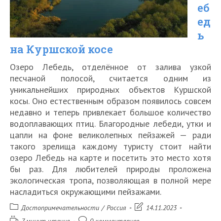
Калининграде
еб
ед
ь
на Куршской косе
Озеро Лебедь, отделённое от залива узкой
песчаной полосой, считается одним из
уникальнейших природных объектов Куршской
косы. Оно естественным образом появилось совсем
недавно и теперь привлекает большое количество
водоплавающих птиц. Благородные лебеди, утки и
цапли на фоне великолепных пейзажей — ради
такого зрелища каждому туристу стоит найти
озеро Лебедь на карте и посетить это место хотя
бы раз. Для любителей природы проложена
экологическая тропа, позволяющая в полной мере
насладиться окружающими пейзажами.
Рубрика
Запись
Достопримечательности
/
Россия
14.11.2023
записи:
изменена:
Время
Комментарии