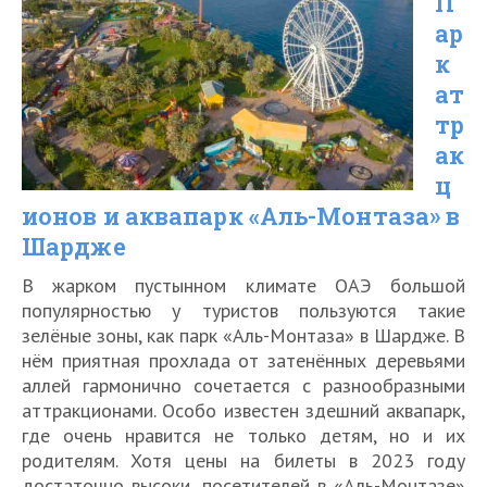
П
Куршской
ар
косе
к
ат
тр
ак
ц
ионов и аквапарк «Аль-Монтаза» в
Шардже
В жарком пустынном климате ОАЭ большой
популярностью у туристов пользуются такие
зелёные зоны, как парк «Аль-Монтаза» в Шардже. В
нём приятная прохлада от затенённых деревьями
аллей гармонично сочетается с разнообразными
аттракционами. Особо известен здешний аквапарк,
где очень нравится не только детям, но и их
родителям. Хотя цены на билеты в 2023 году
достаточно высоки, посетителей в «Аль-Монтазе»