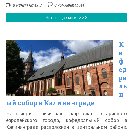
записи:
изменена:
Время
Комментарии
8 минут чтения
0 комментариев
чтения:
к
записи:
Виштынецкое
Читать дальше
озеро
в
К
Калининградской
а
области
ф
ед
ра
ль
н
ый собор в Калининграде
Настоящая визитная карточка старинного
европейского города, кафедральный собор в
Калининграде расположен в центральном районе,