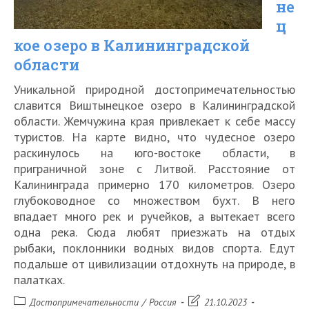
не
ц
кое озеро в Калининградской
области
Уникальной природной достопримечательностью
славится Виштынецкое озеро в Калининградской
области. Жемчужина края привлекает к себе массу
туристов. На карте видно, что чудесное озеро
раскинулось на юго-востоке области, в
приграничной зоне с Литвой. Расстояние от
Калининграда примерно 170 километров. Озеро
глубоководное со множеством бухт. В него
впадает много рек и ручейков, а вытекает всего
одна река. Сюда любят приезжать на отдых
рыбаки, поклонники водных видов спорта. Едут
подальше от цивилизации отдохнуть на природе, в
палатках.
Рубрика
Запись
Достопримечательности
/
Россия
21.10.2023