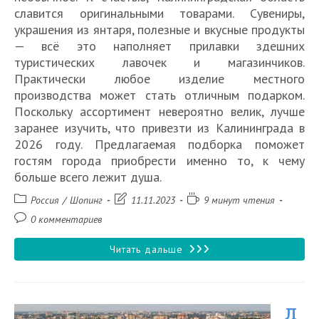
славится оригинальными товарами. Сувениры,
украшения из янтаря, полезные и вкусные продукты
— всё это наполняет прилавки здешних
туристических лавочек и магазинчиков.
Практически любое изделие местного
производства может стать отличным подарком.
Поскольку ассортимент невероятно велик, лучше
заранее изучить, что привезти из Калининграда в
2026 году. Предлагаемая подборка поможет
гостям города приобрести именно то, к чему
больше всего лежит душа.
Рубрика
Запись
Время
Россия
/
Шопинг
11.11.2023
9 минут чтения
записи:
изменена:
чтения:
Комментарии
0 комментариев
к
записи:
Лучшие
Читать дальше
сувениры
и
Л
подарки,