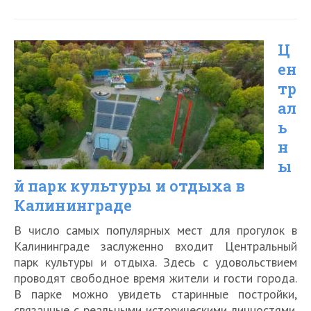
в
Калининграде:
Ц
когда
ен
лучше
тр
ехать
ал
на
ь
отдых
н
ы
й парк культуры и отдыха в
Калининграде
В число самых популярных мест для прогулок в
Калининграде заслуженно входит Центральный
парк культуры и отдыха. Здесь с удовольствием
проводят свободное время жители и гости города.
В парке можно увидеть старинные постройки,
связанные с реальными историческими личностями.