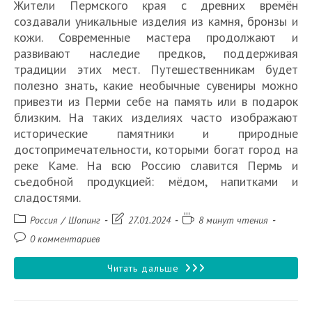
Жители Пермского края с древних времён
создавали уникальные изделия из камня, бронзы и
кожи. Современные мастера продолжают и
развивают наследие предков, поддерживая
традиции этих мест. Путешественникам будет
полезно знать, какие необычные сувениры можно
привезти из Перми себе на память или в подарок
близким. На таких изделиях часто изображают
исторические памятники и природные
достопримечательности, которыми богат город на
реке Каме. На всю Россию славится Пермь и
съедобной продукцией: мёдом, напитками и
сладостями.
Рубрика
Запись
Время
Россия
/
Шопинг
27.01.2024
8 минут чтения
записи:
изменена:
чтения:
Комментарии
0 комментариев
к
записи:
15
Читать дальше
лучших