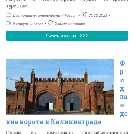
туристам.
Рубрика
Запись
Достопримечательности
/
Россия
21.10.2023
записи:
изменена:
Время
Комментарии
9 минут чтения
0 комментариев
чтения:
к
записи:
Музей
Читать дальше
изобразительных
искусств
Ф
в
р
Калининграде
и
д
ла
н
дс
кие ворота в Калининграде
Одним из памятников фортификационной