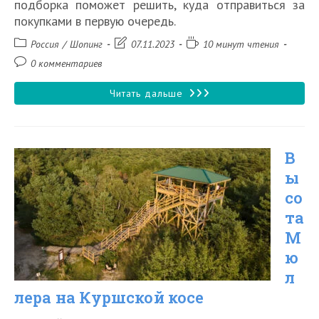
подборка поможет решить, куда отправиться за
покупками в первую очередь.
Рубрика
Запись
Время
Россия
/
Шопинг
07.11.2023
10 минут чтения
записи:
изменена:
чтения:
Комментарии
0 комментариев
к
записи:
Лучшие
Читать дальше
торговые
центры
В
в
ы
Калининграде
со
та
М
ю
л
лера на Куршской косе