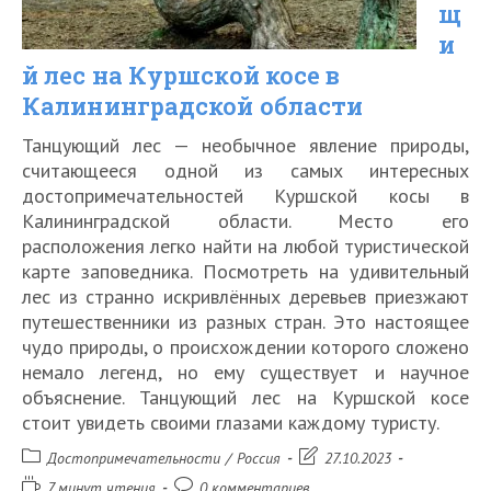
щ
и
й лес на Куршской косе в
Калининградской области
Танцующий лес — необычное явление природы,
считающееся одной из самых интересных
достопримечательностей Куршской косы в
Калининградской области. Место его
расположения легко найти на любой туристической
карте заповедника. Посмотреть на удивительный
лес из странно искривлённых деревьев приезжают
путешественники из разных стран. Это настоящее
чудо природы, о происхождении которого сложено
немало легенд, но ему существует и научное
объяснение. Танцующий лес на Куршской косе
стоит увидеть своими глазами каждому туристу.
Рубрика
Запись
Достопримечательности
/
Россия
27.10.2023
записи:
изменена:
Время
Комментарии
7 минут чтения
0 комментариев