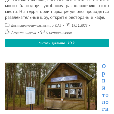
много благодаря удобному расположению этого
места. На территории парка регулярно проводятся
развлекательные шоу, открыты рестораны и кафе.
Рубрика
Запись
Достопримечательности
/
ОАЭ
19.11.2023
записи:
изменена:
Время
Комментарии
7 минут чтения
0 комментариев
чтения:
к
записи:
Парк
Читать дальше
аттракционов
и
О
аквапарк
р
«Аль-
н
Монтаза»
и
в
то
Шардже
ло
ги