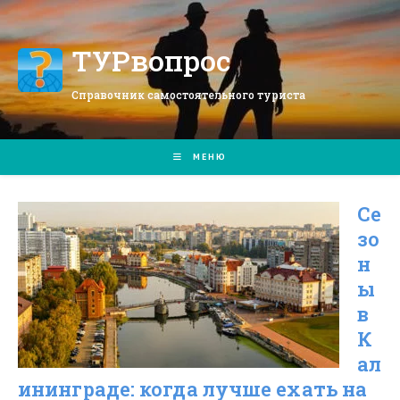
Перейти
к
содержимому
ТУРвопрос
Справочник самостоятельного туриста
МЕНЮ
Се
зо
н
ы
в
К
ал
ининграде: когда лучше ехать на