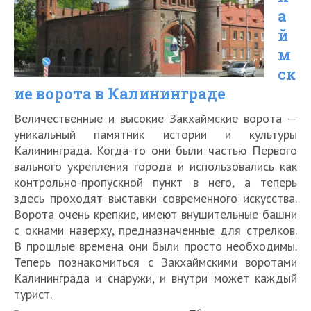
в
а
центре
й
Калининграда
м
ск
ие ворота в Калининграде
Величественные и высокие Закхаймские ворота —
уникальный памятник истории и культуры
Калининграда. Когда-то они были частью Первого
вального укрепления города и использовались как
контрольно-пропускной пункт в него, а теперь
здесь проходят выставки современного искусства.
Ворота очень крепкие, имеют внушительные башни
с окнами наверху, предназначенные для стрелков.
В прошлые времена они были просто необходимы.
Теперь познакомиться с Закхаймскими воротами
Калининграда и снаружи, и внутри может каждый
турист.