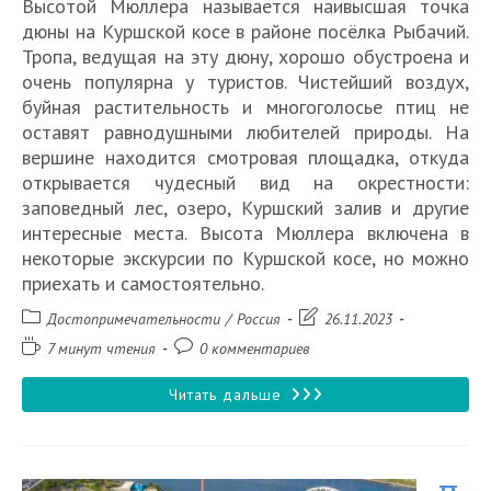
Высотой Мюллера называется наивысшая точка
дюны на Куршской косе в районе посёлка Рыбачий.
Тропа, ведущая на эту дюну, хорошо обустроена и
очень популярна у туристов. Чистейший воздух,
буйная растительность и многоголосье птиц не
оставят равнодушными любителей природы. На
вершине находится смотровая площадка, откуда
открывается чудесный вид на окрестности:
заповедный лес, озеро, Куршский залив и другие
интересные места. Высота Мюллера включена в
некоторые экскурсии по Куршской косе, но можно
приехать и самостоятельно.
Рубрика
Запись
Достопримечательности
/
Россия
26.11.2023
записи:
изменена:
Время
Комментарии
7 минут чтения
0 комментариев
чтения:
к
записи:
Высота
Читать дальше
Мюллера
на