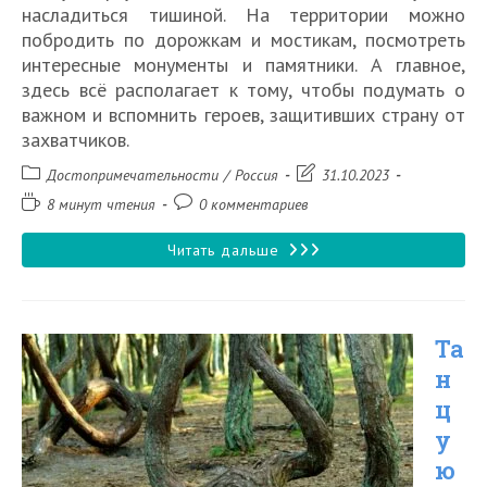
насладиться тишиной. На территории можно
побродить по дорожкам и мостикам, посмотреть
интересные монументы и памятники. А главное,
здесь всё располагает к тому, чтобы подумать о
важном и вспомнить героев, защитивших страну от
захватчиков.
Рубрика
Запись
Достопримечательности
/
Россия
31.10.2023
записи:
изменена:
Время
Комментарии
8 минут чтения
0 комментариев
чтения:
к
записи:
Парк
Читать дальше
Победы
в
Та
Калининграде
н
ц
у
ю