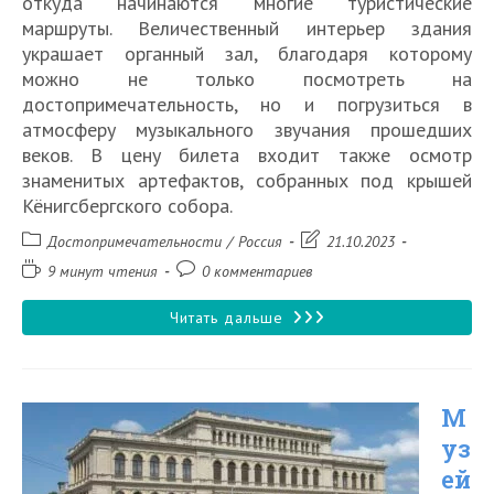
откуда начинаются многие туристические
маршруты. Величественный интерьер здания
украшает органный зал, благодаря которому
можно не только посмотреть на
достопримечательность, но и погрузиться в
атмосферу музыкального звучания прошедших
веков. В цену билета входит также осмотр
знаменитых артефактов, собранных под крышей
Кёнигсбергского собора.
Рубрика
Запись
Достопримечательности
/
Россия
21.10.2023
записи:
изменена:
Время
Комментарии
9 минут чтения
0 комментариев
чтения:
к
записи:
Кафедральный
Читать дальше
собор
в
М
Калининграде
уз
ей