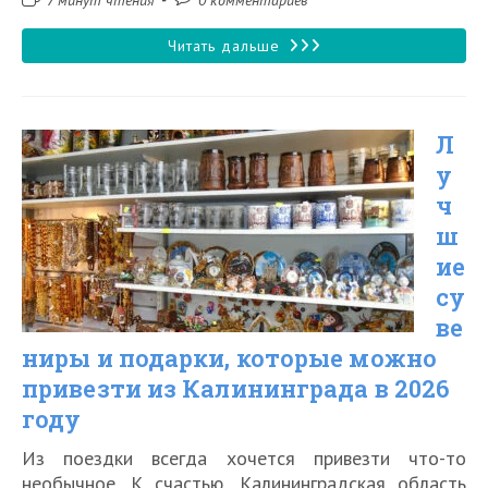
7 минут чтения
0 комментариев
чтения:
к
записи:
Озеро
Читать дальше
Лебедь
на
Л
Куршской
у
косе
ч
ш
ие
су
ве
ниры и подарки, которые можно
привезти из Калининграда в 2026
году
Из поездки всегда хочется привезти что-то
необычное. К счастью, Калининградская область