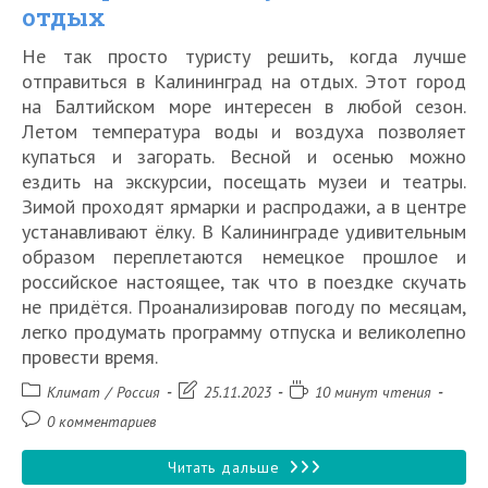
отдых
Не так просто туристу решить, когда лучше
отправиться в Калининград на отдых. Этот город
на Балтийском море интересен в любой сезон.
Летом температура воды и воздуха позволяет
купаться и загорать. Весной и осенью можно
ездить на экскурсии, посещать музеи и театры.
Зимой проходят ярмарки и распродажи, а в центре
устанавливают ёлку. В Калининграде удивительным
образом переплетаются немецкое прошлое и
российское настоящее, так что в поездке скучать
не придётся. Проанализировав погоду по месяцам,
легко продумать программу отпуска и великолепно
провести время.
Рубрика
Запись
Время
Климат
/
Россия
25.11.2023
10 минут чтения
записи:
изменена:
чтения:
Комментарии
0 комментариев
к
записи:
Сезоны
Читать дальше