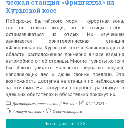
ческая станция «Фрингилла» на
Куршской косе
Побережье Балтийского моря — курортная зона,
где не только люди, но и птицы любят
останавливаться на отдых. Их изучением
занимается орнитологическая станция
«Фрингилла» на Куршской косе в Калининградской
области, расположенная примерно в часе езды на
автомобиле от её столицы. Многие туристы хотели
бы вблизи увидеть маленьких пернатых друзей,
наполняющих лес и дюны своими трелями. Эта
возможность доступна на станции по наблюдению
за птицами. На экскурсии подробно расскажут о
здешних обитателях и обязательно покажут их.
Рубрика
Запись
Достопримечательности
/
Россия
01.11.2023
записи:
изменена:
Время
Комментарии
7 минут чтения
0 комментариев
чтения:
к
записи:
Орнитологическая
Читать дальше