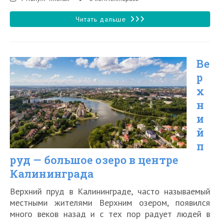
чтения:
к
записи:
Танцующий
Читать дальше
лес
на
Ве
Куршской
р
косе
х
в
н
Калининградской
и
области
й
п
руд — большое озеро в центре
Калининграда
Верхний пруд в Калининграде, часто называемый
местными жителями Верхним озером, появился
много веков назад и с тех пор радует людей в