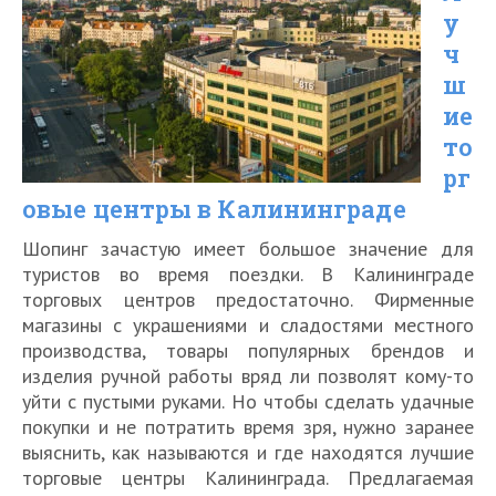
у
которые
ч
можно
ш
привезти
ие
из
то
рг
Калининграда
овые центры в Калининграде
в
2026
Шопинг зачастую имеет большое значение для
туристов во время поездки. В Калининграде
году
торговых центров предостаточно. Фирменные
магазины с украшениями и сладостями местного
производства, товары популярных брендов и
изделия ручной работы вряд ли позволят кому-то
уйти с пустыми руками. Но чтобы сделать удачные
покупки и не потратить время зря, нужно заранее
выяснить, как называются и где находятся лучшие
торговые центры Калининграда. Предлагаемая