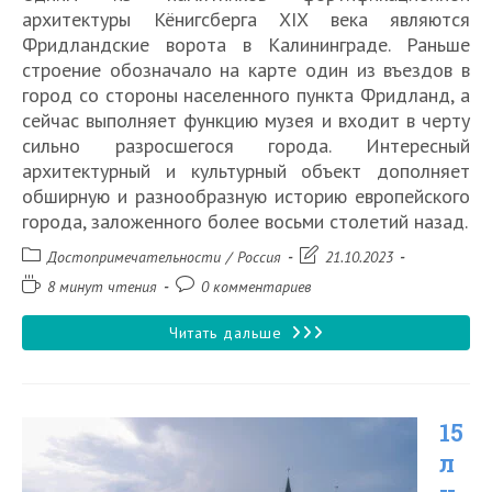
архитектуры Кёнигсберга XIX века являются
Фридландские ворота в Калининграде. Раньше
строение обозначало на карте один из въездов в
город со стороны населенного пункта Фридланд, а
сейчас выполняет функцию музея и входит в черту
сильно разросшегося города. Интересный
архитектурный и культурный объект дополняет
обширную и разнообразную историю европейского
города, заложенного более восьми столетий назад.
Рубрика
Запись
Достопримечательности
/
Россия
21.10.2023
записи:
изменена:
Время
Комментарии
8 минут чтения
0 комментариев
чтения:
к
записи:
Фридландские
Читать дальше
ворота
в
15
Калининграде
л