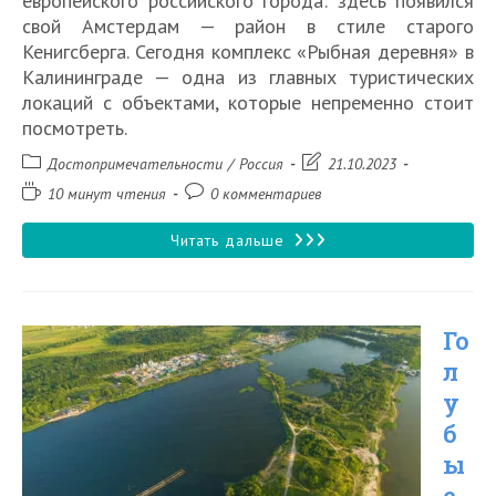
европейского российского города: здесь появился
свой Амстердам — район в стиле старого
Кенигсберга. Сегодня комплекс «Рыбная деревня» в
Калининграде — одна из главных туристических
локаций с объектами, которые непременно стоит
посмотреть.
Рубрика
Запись
Достопримечательности
/
Россия
21.10.2023
записи:
изменена:
Время
Комментарии
10 минут чтения
0 комментариев
чтения:
к
записи:
Туристический
Читать дальше
комплекс
«Рыбная
Го
деревня»
л
в
у
Калининграде
б
ы
е