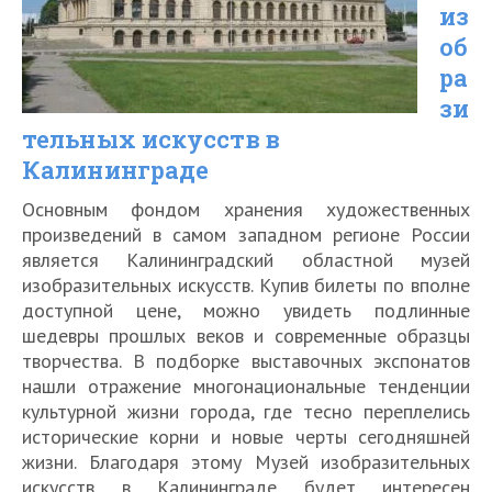
из
об
ра
зи
тельных искусств в
Калининграде
Основным фондом хранения художественных
произведений в самом западном регионе России
является Калининградский областной музей
изобразительных искусств. Купив билеты по вполне
доступной цене, можно увидеть подлинные
шедевры прошлых веков и современные образцы
творчества. В подборке выставочных экспонатов
нашли отражение многонациональные тенденции
культурной жизни города, где тесно переплелись
исторические корни и новые черты сегодняшней
жизни. Благодаря этому Музей изобразительных
искусств в Калининграде будет интересен