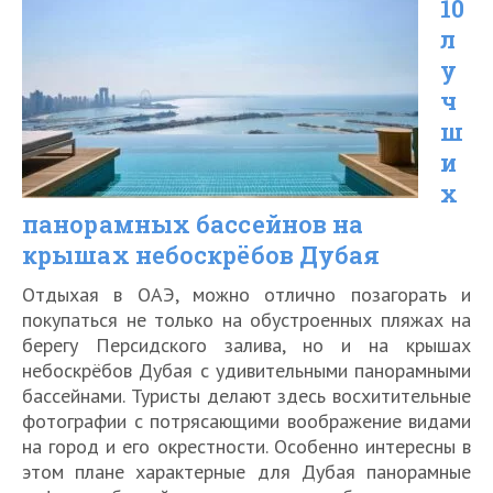
10
Дубае
л
—
у
панорамный
ч
бассейн
ш
с
и
х
охватом
панорамных бассейнов на
360
крышах небоскрёбов Дубая
градусов
Отдыхая в ОАЭ, можно отлично позагорать и
покупаться не только на обустроенных пляжах на
берегу Персидского залива, но и на крышах
небоскрёбов Дубая с удивительными панорамными
бассейнами. Туристы делают здесь восхитительные
фотографии с потрясающими воображение видами
на город и его окрестности. Особенно интересны в
этом плане характерные для Дубая панорамные