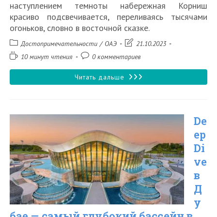
наступлением темноты набережная Корниш
красиво подсвечивается, переливаясь тысячами
огоньков, словно в восточной сказке.
Рубрика
Запись
Достопримечательности
/
ОАЭ
21.10.2023
записи:
изменена:
Время
Комментарии
10 минут чтения
0 комментариев
чтения:
к
записи:
Набережная
Читать дальше
Корниш
в
De
Абу-
ep
Даби
Di
ve
в
Д
у
бае — самый глубокий бассейн в