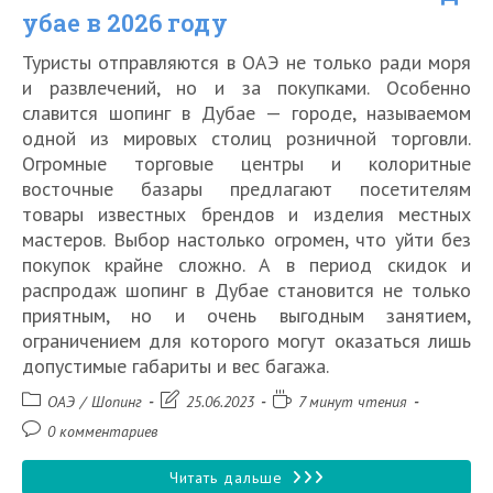
убае в 2026 году
Туристы отправляются в ОАЭ не только ради моря
и развлечений, но и за покупками. Особенно
славится шопинг в Дубае — городе, называемом
одной из мировых столиц розничной торговли.
Огромные торговые центры и колоритные
восточные базары предлагают посетителям
товары известных брендов и изделия местных
мастеров. Выбор настолько огромен, что уйти без
покупок крайне сложно. А в период скидок и
распродаж шопинг в Дубае становится не только
приятным, но и очень выгодным занятием,
ограничением для которого могут оказаться лишь
допустимые габариты и вес багажа.
Рубрика
Запись
Время
ОАЭ
/
Шопинг
25.06.2023
7 минут чтения
записи:
изменена:
чтения:
Комментарии
0 комментариев
к
записи:
Шопинг
Читать дальше