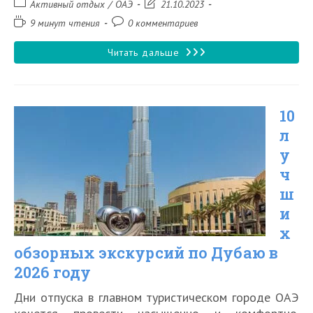
Рубрика
Запись
Активный отдых
/
ОАЭ
21.10.2023
записи:
изменена:
Время
Комментарии
9 минут чтения
0 комментариев
чтения:
к
записи:
Самые
Читать дальше
большие
аквапарки
10
Дубая
л
и
у
его
ч
окрестностей
ш
и
х
обзорных экскурсий по Дубаю в
2026 году
Дни отпуска в главном туристическом городе ОАЭ