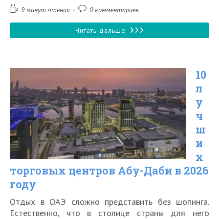
записи:
изменена:
Время
Комментарии
9 минут чтения
0 комментариев
чтения:
к
записи:
10
Читать дальше
лучших
ночных
10
клубов
л
Дубая,
у
где
ч
можно
ш
потанцевать
и
х
в
торговых центров Абу-Даби в 2026
2026
году
году
Отдых в ОАЭ сложно представить без шопинга.
Естественно, что в столице страны для него