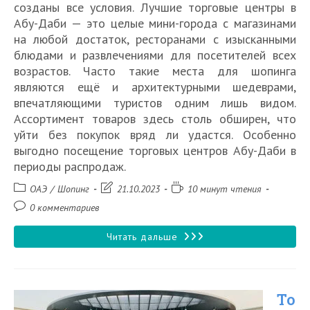
созданы все условия. Лучшие торговые центры в
Абу-Даби — это целые мини-города с магазинами
на любой достаток, ресторанами с изысканными
блюдами и развлечениями для посетителей всех
возрастов. Часто такие места для шопинга
являются ещё и архитектурными шедеврами,
впечатляющими туристов одним лишь видом.
Ассортимент товаров здесь столь обширен, что
уйти без покупок вряд ли удастся. Особенно
выгодно посещение торговых центров Абу-Даби в
периоды распродаж.
Рубрика
Запись
Время
ОАЭ
/
Шопинг
21.10.2023
10 минут чтения
записи:
изменена:
чтения:
Комментарии
0 комментариев
к
записи:
10
Читать дальше
лучших
торговых
То
центров