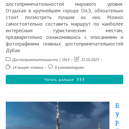
достопримечательностей мирового уровня.
Отдыхая в крупнейшем городе ОАЭ, обязательно
стоит посмотреть лучшие из них. Можно
самостоятельно составить маршрут по наиболее
интересным туристическим местам,
предварительно ознакомившись с описаниями и
фотографиями главных достопримечательностей
Дубая.
Рубрика
Запись
Достопримечательности
/
ОАЭ
21.10.2023
записи:
изменена:
Время
Комментарии
14 минут чтения
0 комментариев
чтения:
к
записи:
20
Читать дальше
главных
достопримечательностей
Б
Дубая,
у
которые
р
стоит