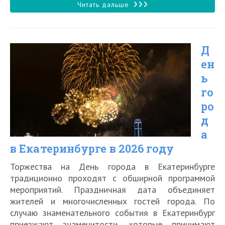
записи:
Что
Читать дальше
можно
и
Д
нельзя
ен
ввозить
ь
в
го
ОАЭ
ро
туристам:
д
а
правила
в Екатеринбурге в 2026 году
Дубая,
Шарджи
Торжества на День города в Екатеринбурге
традиционно проходят с обширной программой
и
мероприятий. Праздничная дата объединяет
других
жителей и многочисленных гостей города. По
случаю знаменательного события в Екатеринбург
эмиратов
приезжают знаменитости, которые принимают