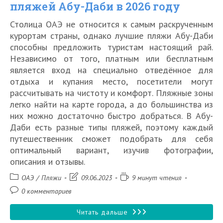
пляжей Абу-Даби в 2026 году
Столица ОАЭ не относится к самым раскрученным
курортам страны, однако лучшие пляжи Абу-Даби
способны предложить туристам настоящий рай.
Независимо от того, платным или бесплатным
является вход на специально отведённое для
отдыха и купания место, посетители могут
рассчитывать на чистоту и комфорт. Пляжные зоны
легко найти на карте города, а до большинства из
них можно достаточно быстро добраться. В Абу-
Даби есть разные типы пляжей, поэтому каждый
путешественник сможет подобрать для себя
оптимальный вариант, изучив фотографии,
описания и отзывы.
Рубрика
Запись
Время
ОАЭ
/
Пляжи
09.06.2023
9 минут чтения
записи:
изменена:
чтения:
Комментарии
0 комментариев
к
записи:
10
Читать дальше