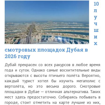
10
в
л
Абу-
у
Даби
ч
—
ш
дворец
и
х
для
смотровых площадок Дубая в
роскошного
2026 году
отдыха
Дубай прекрасен со всех ракурсов в любое время
года и суток. Однако самые восхитительные виды
открываются с высоты птичьего полёта. Вероятно,
каждый турист хотел бы изучить мегаполис с
вертолёта, но это весьма дорого. Смотровые
площадки в Дубае — отличная альтернатива. Таких
мест здесь предостаточно. Собираясь побывать в
городе, стоит отметить на карте лучшие из них,