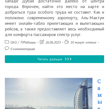
западе Дубая достаточно далеко от центра
города. Впрочем, найти это место на карте и
добраться туда особого труда не составит. Как и
положено современному аэропорту, Аль-Мактум
имеет онлайн-табло прилетающих и вылетающих
рейсов, а также предоставляет весь необходимый
для комфорта пассажиров спектр услуг.
Рубрика
Запись
Время
ОАЭ
/
ТУРобзоры
26.06.2023
10 минут чтения
записи:
изменена:
чтения:
Комментарии
0 комментариев
к
записи:
Международный
Читать дальше
аэропорт
Аль-
С
Мактум
а
в
м
Дубае
ы
е