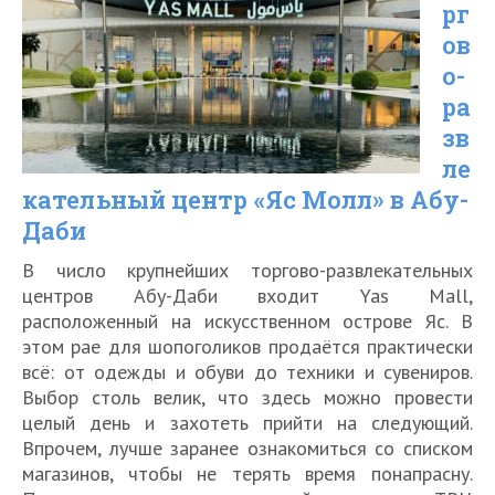
рг
Абу-
ов
Даби
о-
в
ра
2026
зв
ле
году
кательный центр «Яс Молл» в Абу-
Даби
В число крупнейших торгово-развлекательных
центров Абу-Даби входит Yas Mall,
расположенный на искусственном острове Яс. В
этом рае для шопоголиков продаётся практически
всё: от одежды и обуви до техники и сувениров.
Выбор столь велик, что здесь можно провести
целый день и захотеть прийти на следующий.
Впрочем, лучше заранее ознакомиться со списком
магазинов, чтобы не терять время понапрасну.