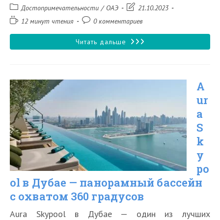
Рубрика
Запись
Достопримечательности
/
ОАЭ
21.10.2023
записи:
изменена:
Время
Комментарии
12 минут чтения
0 комментариев
чтения:
к
записи:
Бурдж-
Читать дальше
Халифа
в
A
Дубае
ur
—
a
самое
S
высокое
k
здание
y
po
в
ol в Дубае — панорамный бассейн
мире
с охватом 360 градусов
Aura Skypool в Дубае — один из лучших