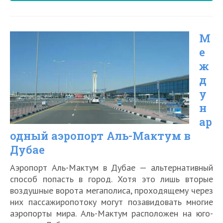
в
Дубае
М
в
е
2026
ж
году
д
у
н
ар
одный аэропорт Аль-Мактум в
Дубае
Аэропорт Аль-Мактум в Дубае — альтернативный
способ попасть в город. Хотя это лишь вторые
воздушные ворота мегаполиса, проходящему через
них пассажиропотоку могут позавидовать многие
аэропорты мира. Аль-Мактум расположен на юго-