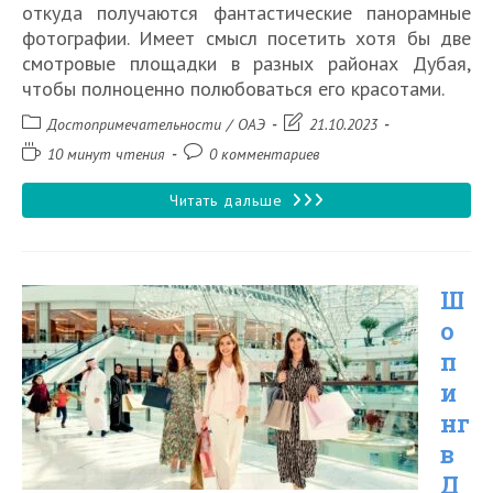
откуда получаются фантастические панорамные
фотографии. Имеет смысл посетить хотя бы две
смотровые площадки в разных районах Дубая,
чтобы полноценно полюбоваться его красотами.
Рубрика
Запись
Достопримечательности
/
ОАЭ
21.10.2023
записи:
изменена:
Время
Комментарии
10 минут чтения
0 комментариев
чтения:
к
записи:
10
Читать дальше
лучших
смотровых
Ш
площадок
о
Дубая
п
в
и
2026
нг
году
в
Д