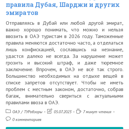
правила Дубая, Шарджи и других
эмиратов
Отправляясь в Дубай или любой другой эмират,
важно хорошо понимать, что можно и нельзя
ввозить в ОАЭ туристам в 2026 году. Таможенные
правила меняются достаточно часто, а отделаться
лишь конфискацией, сославшись на незнание,
удастся далеко не всегда. За нарушение может
грозить и высокий штраф, и даже тюремное
заключение. Впрочем, в ОАЭ не всё так строго.
Большинство необходимых на отдыхе вещей в
списке запретов отсутствует. Чтобы не иметь
проблем с местным законом, достаточно, собрав
багаж, внимательно свериться с актуальными
правилами ввоза в ОАЭ.
Рубрика
Запись
Время
ОАЭ
/
ТУРобзоры
05.07.2023
7 минут чтения
записи:
изменена:
чтения:
Комментарии
0 комментариев
к