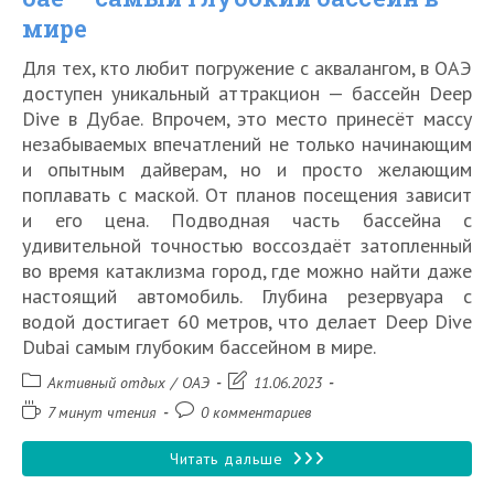
мире
Для тех, кто любит погружение с аквалангом, в ОАЭ
доступен уникальный аттракцион — бассейн Deep
Dive в Дубае. Впрочем, это место принесёт массу
незабываемых впечатлений не только начинающим
и опытным дайверам, но и просто желающим
поплавать с маской. От планов посещения зависит
и его цена. Подводная часть бассейна с
удивительной точностью воссоздаёт затопленный
во время катаклизма город, где можно найти даже
настоящий автомобиль. Глубина резервуара с
водой достигает 60 метров, что делает Deep Dive
Dubai самым глубоким бассейном в мире.
Рубрика
Запись
Активный отдых
/
ОАЭ
11.06.2023
записи:
изменена:
Время
Комментарии
7 минут чтения
0 комментариев
чтения:
к
записи:
Deep
Читать дальше
Dive