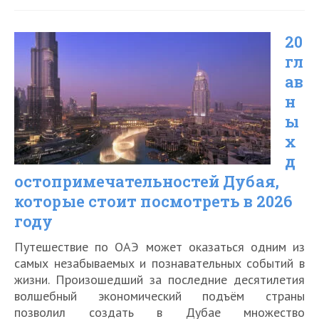
в
20
Дубае
гл
—
ав
самый
н
глубокий
ы
бассейн
х
д
в
остопримечательностей Дубая,
мире
которые стоит посмотреть в 2026
году
Путешествие по ОАЭ может оказаться одним из
самых незабываемых и познавательных событий в
жизни. Произошедший за последние десятилетия
волшебный экономический подъём страны
позволил создать в Дубае множество