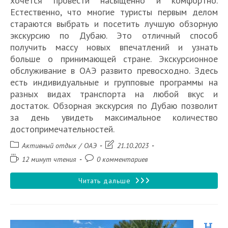
хочется провести насыщенно и комфортно.
Естественно, что многие туристы первым делом
стараются выбрать и посетить лучшую обзорную
экскурсию по Дубаю. Это отличный способ
получить массу новых впечатлений и узнать
больше о принимающей стране. Экскурсионное
обслуживание в ОАЭ развито превосходно. Здесь
есть индивидуальные и групповые программы на
разных видах транспорта на любой вкус и
достаток. Обзорная экскурсия по Дубаю позволит
за день увидеть максимальное количество
достопримечательностей.
Рубрика
Запись
Активный отдых
/
ОАЭ
21.10.2023
записи:
изменена:
Время
Комментарии
12 минут чтения
0 комментариев
чтения:
к
записи:
10
Читать дальше
лучших
обзорных
Н