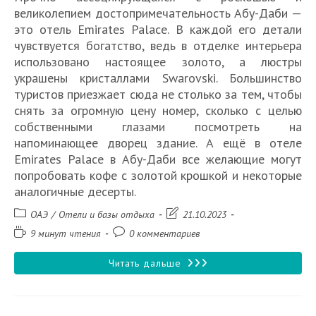
великолепием достопримечательность Абу-Даби —
это отель Emirates Palace. В каждой его детали
чувствуется богатство, ведь в отделке интерьера
использовано настоящее золото, а люстры
украшены кристаллами Swarovski. Большинство
туристов приезжает сюда не столько за тем, чтобы
снять за огромную цену номер, сколько с целью
собственными глазами посмотреть на
напоминающее дворец здание. А ещё в отеле
Emirates Palace в Абу-Даби все желающие могут
попробовать кофе с золотой крошкой и некоторые
аналогичные десерты.
Рубрика
Запись
ОАЭ
/
Отели и базы отдыха
21.10.2023
записи:
изменена:
Время
Комментарии
9 минут чтения
0 комментариев
чтения:
к
записи:
Отель
Читать дальше
Emirates
Palace