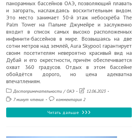
панорамных бассейнов ОАЭ, позволяющий плавать
и загорать, наслаждаясь восхитительным видом.
Это место занимает 50-й этаж небоскрёба The
Palm Tower на Пальме Джумейре и заслуженно
входит в список самых высоко расположенных
инфинити-бассейнов в мире. Возвышаясь на две
сотни метров над землёй, Aura Skypool гарантирует
своим посетителям невероятно красивый вид на
Дубай и его окрестности, причём обеспечивается
охват 360 градусов. Отдых в этом бассейне
обойдётся дорого, но цена адекватна
впечатлениям.
Рубрика
Запись
Достопримечательности
/
ОАЭ
12.06.2023
записи:
изменена:
Время
Комментарии
7 минут чтения
комментария 2
чтения:
к
записи:
Aura
Читать дальше
Skypool
в