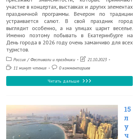
участие в концертах, выставках и других элементах
праздничной программы. Вечером по традиции
устраивается салют. В свой праздник город
выглядит особенно, а на улицах царит веселье.
Именно поэтому побывать в Екатеринбурге на
День города в 2026 году очень заманчиво для всех
туристов.
Рубрика
Запись
Россия
/
Фестивали и праздники
21.10.2023
записи:
изменена:
Время
Комментарии
11 минут чтения
0 комментариев
чтения:
к
записи:
День
Читать дальше
города
в
15
Екатеринбурге
л
в
у
2026
ч