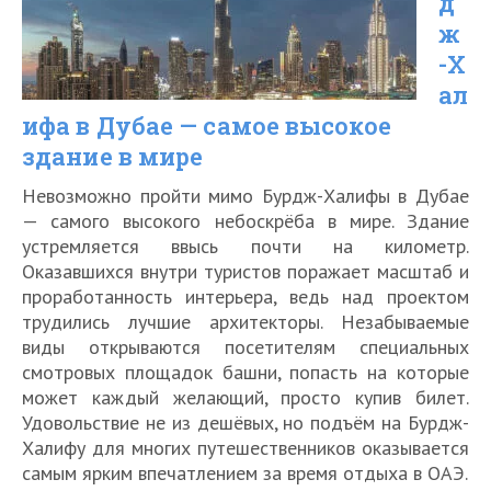
д
посмотреть
ж
в
-Х
ал
2026
ифа в Дубае — самое высокое
году
здание в мире
Невозможно пройти мимо Бурдж-Халифы в Дубае
— самого высокого небоскрёба в мире. Здание
устремляется ввысь почти на километр.
Оказавшихся внутри туристов поражает масштаб и
проработанность интерьера, ведь над проектом
трудились лучшие архитекторы. Незабываемые
виды открываются посетителям специальных
смотровых площадок башни, попасть на которые
может каждый желающий, просто купив билет.
Удовольствие не из дешёвых, но подъём на Бурдж-
Халифу для многих путешественников оказывается
самым ярким впечатлением за время отдыха в ОАЭ.