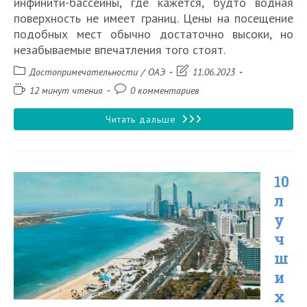
инфинити-бассейны, где кажется, будто водная
поверхность не имеет границ. Цены на посещение
подобных мест обычно достаточно высоки, но
незабываемые впечатления того стоят.
Рубрика
Запись
Достопримечательности
/
ОАЭ
11.06.2023
записи:
изменена:
Время
Комментарии
12 минут чтения
0 комментариев
чтения:
к
записи:
10
Читать дальше
лучших
панорамных
10
бассейнов
л
на
у
крышах
ч
небоскрёбов
ш
Дубая
и
х