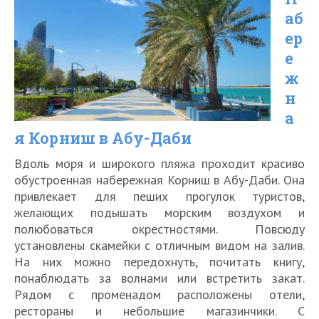
экскурсий
аб
по
ер
Дубаю
е
в
ж
2026
н
а
году
я Корниш в Абу-Даби
Вдоль моря и широкого пляжа проходит красиво
обустроенная набережная Корниш в Абу-Даби. Она
привлекает для пеших прогулок туристов,
желающих подышать морским воздухом и
полюбоваться окрестностями. Повсюду
установлены скамейки с отличным видом на залив.
На них можно передохнуть, почитать книгу,
понаблюдать за волнами или встретить закат.
Рядом с променадом расположены отели,
рестораны и небольшие магазинчики. С