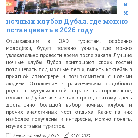
и
х
ночных клубов Дубая, где можно
потанцевать в 2026 году
Отдыхающим в ОАЭ туристам, особенно
молодёжи, будет полезно узнать, где можно
увлекательно провести время после заката. Лучшие
ночные клубы Дубая приглашают своих гостей
потанцевать под модные песни, выпить коктейль в
приятной атмосфере и познакомиться с новыми
людьми. Отношение к развлечениям подобного
рода в мусульманской стране настороженное,
однако в Дубае всё не так строго, поэтому здесь
достаточно большой выбор ночных клубов и
прочих аналогичных мест отдыха. Какие из них
наиболее популярны и интересны, можно понять,
изучив отзывы туристов.
Рубрика
Запись
Активный отдых
/
ОАЭ
05.06.2023