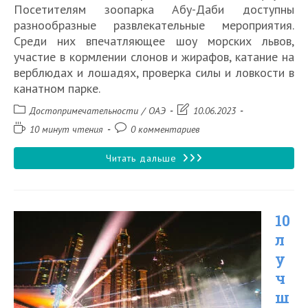
Посетителям зоопарка Абу-Даби доступны
разнообразные развлекательные мероприятия.
Среди них впечатляющее шоу морских львов,
участие в кормлении слонов и жирафов, катание на
верблюдах и лошадях, проверка силы и ловкости в
канатном парке.
Рубрика
Запись
Достопримечательности
/
ОАЭ
10.06.2023
записи:
изменена:
Время
Комментарии
10 минут чтения
0 комментариев
чтения:
к
записи:
Emirates
Читать дальше
Park
Zoo
10
—
л
зоопарк
у
Абу-
ч
Даби
ш