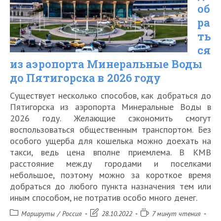
Тбилиси
об
и
ра
других
ть
ся
городов
из аэропорта Минеральные Воды
Грузии
до Пятигорска в 2026 году
в
Существует несколько способов, как добраться до
2026
Пятигорска из аэропорта Минеральные Воды в
году
2026 году. Желающие сэкономить смогут
воспользоваться общественным транспортом. Без
особого ущерба для кошелька можно доехать на
такси, ведь цена вполне приемлема. В КМВ
расстояние между городами и поселками
небольшое, поэтому можно за короткое время
добраться до любого пункта назначения тем или
иным способом, не потратив особо много денег.
Рубрика
Запись
Время
Маршруты
/
Россия
28.10.2022
7 минут чтения