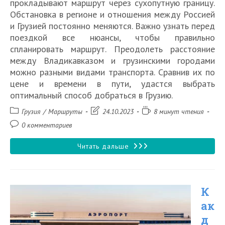
прокладывают маршрут через сухопутную границу.
Обстановка в регионе и отношения между Россией
и Грузией постоянно меняются. Важно узнать перед
поездкой все нюансы, чтобы правильно
спланировать маршрут. Преодолеть расстояние
между Владикавказом и грузинскими городами
можно разными видами транспорта. Сравнив их по
цене и времени в пути, удастся выбрать
оптимальный способ добраться в Грузию.
Рубрика
Запись
Время
Грузия
/
Маршруты
24.10.2023
8 минут чтения
записи:
изменена:
чтения:
Комментарии
0 комментариев
к
записи:
Как
Читать дальше
добраться
из
К
Владикавказа
ак
до
д