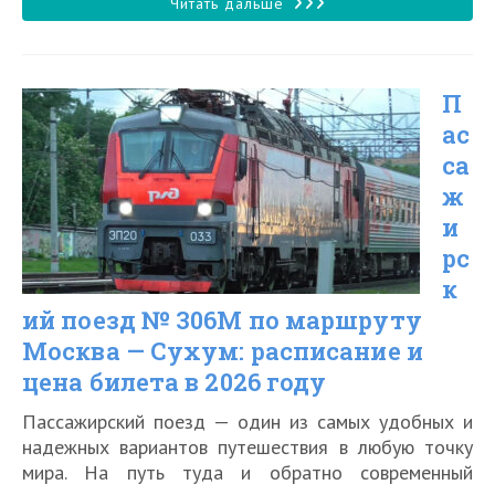
записи:
Круизный
Читать дальше
туристический
поезд
П
№
ас
930/929
са
«Жемчужина
ж
Кавказа»
и
—
рс
к
особенности
ий поезд № 306М по маршруту
и
Москва — Сухум: расписание и
цены
цена билета в 2026 году
в
Пассажирский поезд — один из самых удобных и
2026
надежных вариантов путешествия в любую точку
году
мира. На путь туда и обратно современный