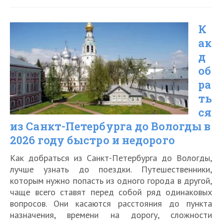
из
К
Москвы
ак
до
д
Вологды
об
в
ра
2026
ть
ся
году
из Санкт-Петербурга до Вологды в
быстро
2026 году быстро и недорого
и
Как добраться из Санкт-Петербурга до Вологды,
недорого
лучше узнать до поездки. Путешественники,
которым нужно попасть из одного города в другой,
чаще всего ставят перед собой ряд одинаковых
вопросов. Они касаются расстояния до пункта
назначения, времени на дорогу, сложности