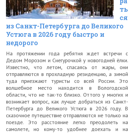
ра
в
ть
ся
2026
из Санкт-Петербурга до Великого
году
Устюга в 2026 году быстро и
быстро
недорого
и
На протяжении года ребятня ждет встречи с
недорого
Дедом Морозом и Снегурочкой у новогодней ёлки.
Известно, что летом, спасаясь от жары, они
отправляются в прохладную резиденцию, а зимой
туда приезжают туристы со всей России. Это
волшебное место находится в Вологодской
области, что не так-то близко. Оттого у многих и
возникает вопрос, как лучше добраться из Санкт-
Петербурга до Великого Устюга в 2026 году. В
сказочное путешествие отправляются не только на
поезде. Это расстояние легко преодолеть на
самолете, но кому-то удобнее доехать и на