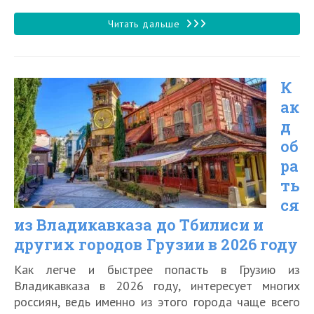
к
записи:
Туристический
Читать дальше
поезд
№
К
928/927
ак
«В
д
Карелию»
об
—
ра
особенности
ть
ся
и
из Владикавказа до Тбилиси и
цены
других городов Грузии в 2026 году
в
Как легче и быстрее попасть в Грузию из
2026
Владикавказа в 2026 году, интересует многих
году
россиян, ведь именно из этого города чаще всего