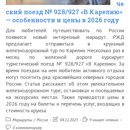
че
2026
ский поезд № 928/927 «В Карелию»
году
— особенности и цены в 2026 году
быстро
Для любителей путешествовать по России
и
появился новый интересный маршрут. РЖД
недорого
предлагает отправиться в круизный
железнодорожный тур по Карелии. Несколько раз в
месяц по железной дороге курсирует
туристический поезд № 928/927 «В Карелию». За
время поездки на нем любители активного отдыха
могут посетить ряд красивейших северных городов
России. Статья расскажет об этом увлекательном
железнодорожном туре, остановках и посещаемых
на экскурсиях местах. Также приводятся цены в
2026 году на билеты и перечень услуг, входящих в
стоимость круиза.
Рубрика
Запись
Время
Маршруты
/
Россия
04.12.2023
9 минут чтения
записи:
изменена:
чтения:
Комментарии
0 комментариев