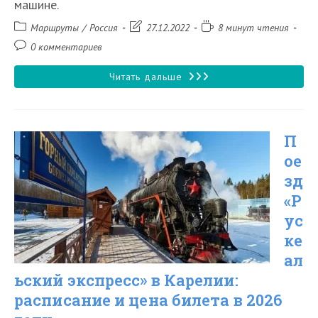
машине.
Рубрика
Запись
Время
Маршруты
/
Россия
27.12.2022
8 минут чтения
записи:
изменена:
чтения:
Комментарии
0 комментариев
к
записи:
Как
Читать дальше
добраться
из
П
Санкт-
ое
Петербурга
зд
до
«Р
Великого
ус
Устюга
ке
ал
в
ьский экспресс» в Карелии:
2026
расписание и цена билета в 2026
году