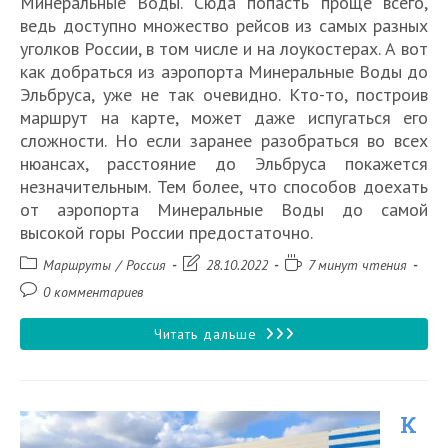
Минеральные Воды. Сюда попасть проще всего,
ведь доступно множество рейсов из самых разных
уголков России, в том числе и на лоукостерах. А вот
как добраться из аэропорта Минеральные Воды до
Эльбруса, уже не так очевидно. Кто-то, построив
маршрут на карте, может даже испугаться его
сложности. Но если заранее разобраться во всех
нюансах, расстояние до Эльбруса покажется
незначительным. Тем более, что способов доехать
от аэропорта Минеральные Воды до самой
высокой горы России предостаточно.
Рубрика
Запись
Время
Маршруты
/
Россия
28.10.2022
7 минут чтения
записи:
изменена:
чтения:
Комментарии
0 комментариев
к
записи:
Как
Читать дальше
добраться
из
К
аэропорта