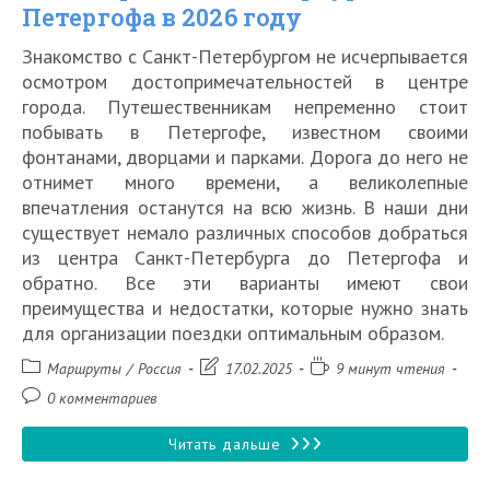
Петергофа в 2026 году
Знакомство с Санкт-Петербургом не исчерпывается
осмотром достопримечательностей в центре
города. Путешественникам непременно стоит
побывать в Петергофе, известном своими
фонтанами, дворцами и парками. Дорога до него не
отнимет много времени, а великолепные
впечатления останутся на всю жизнь. В наши дни
существует немало различных способов добраться
из центра Санкт-Петербурга до Петергофа и
обратно. Все эти варианты имеют свои
преимущества и недостатки, которые нужно знать
для организации поездки оптимальным образом.
Рубрика
Запись
Время
Маршруты
/
Россия
17.02.2025
9 минут чтения
записи:
изменена:
чтения:
Комментарии
0 комментариев
к
записи:
Как
Читать дальше
добраться