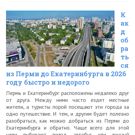
из
К
центра
ак
Санкт-
д
Петербурга
об
до
ра
Петергофа
ть
ся
в
из Перми до Екатеринбурга в 2026
2026
году быстро и недорого
году
Пермь и Екатеринбург расположены недалеко друг
от друга. Между ними часто ездят местные
жители, а туристы порой посещают эти города за
одно путешествие. И тем, и другим будет полезно
разобраться, как можно добраться из Перми до
Екатеринбурга и обратно. Чаще всего для этой
цели выбирают поезд, автобус или личный