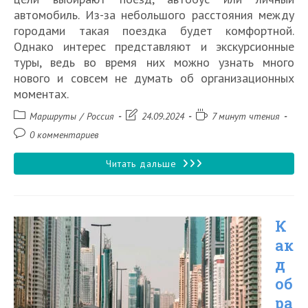
автомобиль. Из-за небольшого расстояния между
городами такая поездка будет комфортной.
Однако интерес представляют и экскурсионные
туры, ведь во время них можно узнать много
нового и совсем не думать об организационных
моментах.
Рубрика
Запись
Время
Маршруты
/
Россия
24.09.2024
7 минут чтения
записи:
изменена:
чтения:
Комментарии
0 комментариев
к
записи:
Как
Читать дальше
добраться
из
К
Перми
ак
до
д
Екатеринбурга
об
в
ра