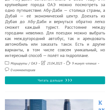
крупнейшие города ОАЭ можно посмотреть за
одно путешествие. Абу-Даби — столица страны, а
Дубай — её экономический центр. Доехать из
Дубая до Абу-Даби и вернуться обратно легко
сможет каждый турист. Расстояние между
городами невелико. Для поездки можно выбрать
как междугородний автобус, так и арендовать
автомобиль или заказать такси. Есть и другие
варианты, в том числе совсем уникальный, но
интересный способ — полёт на гидроплане.
Рубрика
Запись
Время
Маршруты
/
ОАЭ
23.04.2023
9 минут чтения
записи:
изменена:
чтения:
Комментарии
0 комментариев
к
записи:
Как
Читать дальше
добраться
из
К
Дубая
ак