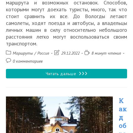
маршрута и возможных остановок. Способов,
которыми могут доехать туристы, много, так что
стоит сравнить их все. До Вологды летают
самолеты, ходят поезда и автобусы, а владельцы
личных машин в силу относительно небольшого
расстояния легко могут воспользоваться своим
транспортом.
Рубрика
Запись
Время
Маршруты
/
Россия
29.12.2022
8 минут чтения
записи:
изменена:
чтения:
Комментарии
0 комментариев
к
записи:
Как
Читать дальше
добраться
из
К
Санкт-
ак
Петербурга
д
до
об
Вологды