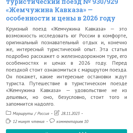
туристический поезд № 930/929
2026
«Жемчужина Кавказа» —
году
особенности и цены в 2026 году
Круизный поезд «Жемчужина Кавказа» — это
возможность исследовать юг России в комфорте,
оригинальный познавательный отдых и, конечно
же, интересный туристический опыт. Эта статья
подробно расскажет о железнодорожном туре, его
особенностях и ценах в 2026 году. Перед
поездкой стоит ознакомиться с маршрутом поезда.
Он покажет, какие интересные остановки ждут
туриста. Путешествие в туристическом поезде
«Жемчужина Кавказа» — удовольствие не из
дешевых, но оно, безусловно, стоит того и
запомнится надолго.
Рубрика
Запись
Маршруты
/
Россия
28.11.2023
записи:
изменена:
Время
Комментарии
12 минут чтения
комментариев 10
чтения:
к