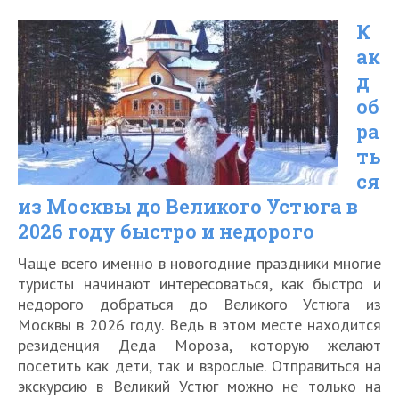
экспресс»
К
в
ак
Карелии:
д
расписание
об
и
ра
цена
ть
ся
билета
из Москвы до Великого Устюга в
в
2026 году быстро и недорого
2026
Чаще всего именно в новогодние праздники многие
году
туристы начинают интересоваться, как быстро и
недорого добраться до Великого Устюга из
Москвы в 2026 году. Ведь в этом месте находится
резиденция Деда Мороза, которую желают
посетить как дети, так и взрослые. Отправиться на
экскурсию в Великий Устюг можно не только на