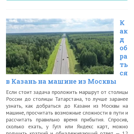
поезд
«Ласточка»
К
по
ак
маршруту
д
Сочи
об
—
ра
Анапа
ть
ся
№830С:
в Казань на машине из Москвы
расписание
и
Если стоит задача проложить маршрут от столицы
России до столицы Татарстана, то лучше заранее
цена
узнать, как добраться до Казани из Москвы на
билета
машине, просчитать возможные сложности в пути и
рассчитать правильно время прибытия. Спросив,
в
сколько ехать, у Гугл или Яндекс карт, можно
2026
получить краткий и обнадеживающий ответ — 12