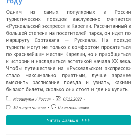
году
быстро
Одним из самых популярных в России
и
туристических поездов заслуженно считается
недорого
«Рускеальский экспресс» в Карелии. Рассчитанный в
большей степени на посетителей парка, он идет по
маршруту Сортавала — Рускеала. На поезде
туристы могут не только с комфортом прокатиться
по красивейшим местам Карелии, но и приобщиться
к истории и насладиться эстетикой начала XX века.
Чтобы путешествие на «Рускеальском экспрессе»
стало максимально приятным, лучше заранее
выяснить расписание поезда и узнать, какими
бывают билеты, сколько они стоят и где их купить.
Рубрика
Запись
Маршруты
/
Россия
07.12.2022
записи:
изменена:
Время
Комментарии
10 минут чтения
0 комментариев
чтения:
к
записи:
Поезд
Читать дальше
«Рускеальский