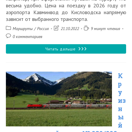
весьма удобно. Цена на поездку в 2026 году от
аэропорта Кавминвод до Кисловодска напрямую
зависит от выбранного транспорта.
Рубрика
Запись
Время
Маршруты
/
Россия
21.10.2022
9 минут чтения
записи:
изменена:
чтения:
Комментарии
0 комментариев
к
записи:
Как
Читать дальше
добраться
из
К
аэропорта
р
Минеральные
у
воды
из
до
н
Кисловодска
ы
й
в