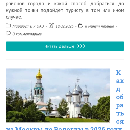
районов города и какой способ добраться до
нужной точки подойдёт туристу в том или ином
случае.
Рубрика
Запись
Время
Маршруты
/
ОАЭ
18.02.2023
8 минут чтения
записи:
изменена:
чтения:
Комментарии
0 комментариев
к
записи:
Как
Читать дальше
добраться
из
К
аэропорта
ак
Дубая
д
до
об
центра
ра
города
ть
ся
в
из Москвы до Вологды в 2026 году
2026