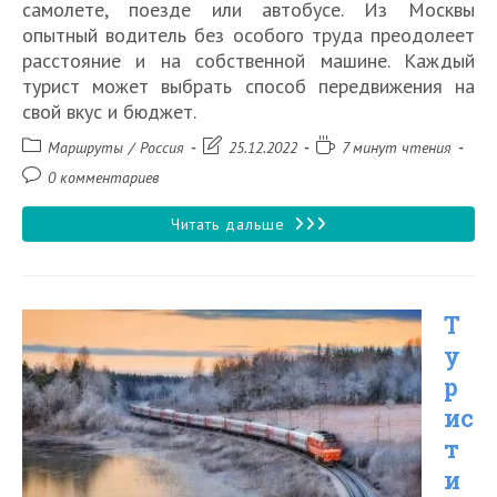
самолете, поезде или автобусе. Из Москвы
опытный водитель без особого труда преодолеет
расстояние и на собственной машине. Каждый
турист может выбрать способ передвижения на
свой вкус и бюджет.
Рубрика
Запись
Время
Маршруты
/
Россия
25.12.2022
7 минут чтения
записи:
изменена:
чтения:
Комментарии
0 комментариев
к
записи:
Как
Читать дальше
добраться
из
Т
Москвы
у
до
р
Великого
ис
Устюга
т
в
и