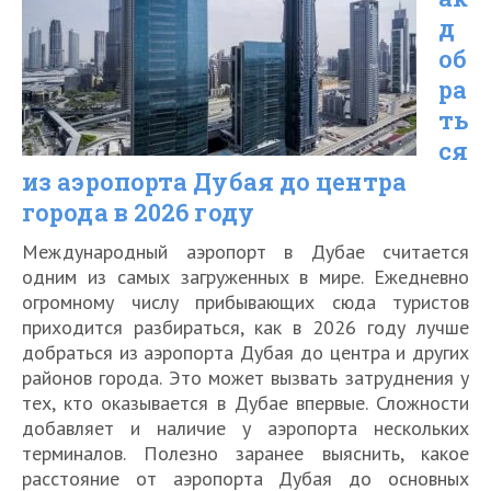
до
д
Абу-
об
Даби
ра
самостоятельно
ть
ся
в
из аэропорта Дубая до центра
2026
города в 2026 году
году
Международный аэропорт в Дубае считается
одним из самых загруженных в мире. Ежедневно
огромному числу прибывающих сюда туристов
приходится разбираться, как в 2026 году лучше
добраться из аэропорта Дубая до центра и других
районов города. Это может вызвать затруднения у
тех, кто оказывается в Дубае впервые. Сложности
добавляет и наличие у аэропорта нескольких
терминалов. Полезно заранее выяснить, какое
расстояние от аэропорта Дубая до основных