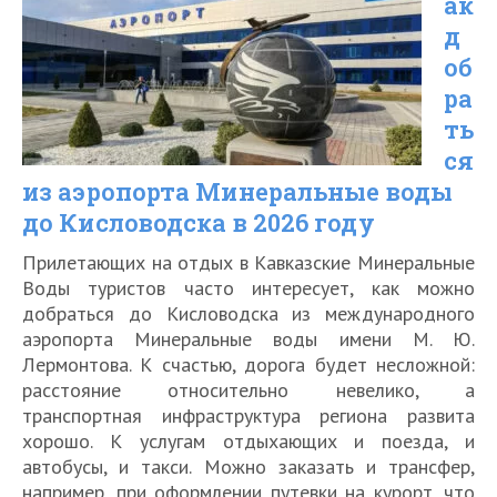
ак
Минеральные
д
Воды
об
до
ра
Эльбруса
ть
ся
в
из аэропорта Минеральные воды
2026
до Кисловодска в 2026 году
году
Прилетающих на отдых в Кавказские Минеральные
Воды туристов часто интересует, как можно
добраться до Кисловодска из международного
аэропорта Минеральные воды имени М. Ю.
Лермонтова. К счастью, дорога будет несложной:
расстояние относительно невелико, а
транспортная инфраструктура региона развита
хорошо. К услугам отдыхающих и поезда, и
автобусы, и такси. Можно заказать и трансфер,
например, при оформлении путевки на курорт, что