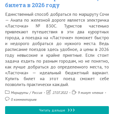
билета в 2026 году
билета
Единственный способ добраться по маршруту Сочи
в
— Анапа по железной дороге является электричка
2026
«Ласточка» №830С. Туристов частенько
привлекают путешествия в эти два курортных
году
города, а поездка на «Ласточке» поможет быстро
и недорого добраться до нужного места. Ведь
расписание поездов здесь удобное, а цены в 2026
году невысокие и крайне приятные. Если стоит
задача ездить по разным городам, но не понятно,
как лучше добраться до определенного места, то
«Ласточка» — идеальный бюджетный вариант.
Купить билет на этот поезд сможет себе
позволить практически каждый.
Рубрика
Запись
Время
Маршруты
/
Россия
27.07.2022
9 минут чтения
записи:
изменена:
чтения:
Комментарии
0 комментариев
к
записи:
Скорый
Читать дальше