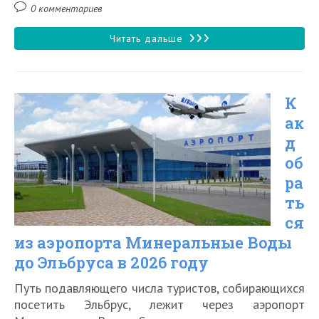
записи:
изменена:
чтения:
Комментарии
0 комментариев
к
записи:
Как
Читать дальше
добраться
из
К
аэропорта
ак
Минеральные
д
Воды
об
до
ра
Пятигорска
ть
ся
в
из аэропорта Минеральные Воды
2026
до Эльбруса в 2026 году
году
Путь подавляющего числа туристов, собирающихся
посетить Эльбрус, лежит через аэропорт