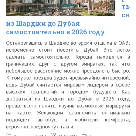
2026
ть
ся
году
из Шарджи до Дубая
быстро
самостоятельно в 2026 году
и
Остановившись в Шардже во время отдыха в ОАЭ,
недорого
непременно стоит посетить Дубай. Это легко
сделать самостоятельно. Города находятся в
граничащих друг с другом эмиратах, так что
небольшое расстояние можно преодолеть быстро.
К тому же поездка будет чрезвычайно интересной,
ведь Дубай считается мировым лидером в сфере
высоких технологий и городом будущего. Как
добраться из Шарджи до Дубая в 2026 году,
проще всего понять, изучив возможные маршруты
на карте. Желающим сэкономить оптимально
подойдёт автобус, а любители комфорта,
вероятно, предпочтут такси.
Рубрика
Запись
Время