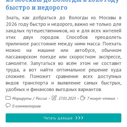
быстро и недорого
году
Знать, как добраться до Вологды из Москвы в
2026 году быстро и недорого, важно не только для
заядлых путешественников, но и для всех жителей
этих двух городов. Способов преодолеть
приличное расстояние между ними масса. Поехать
можно на машине или автобусе, обычном
пассажирском поезде или скоростном экспрессе,
самолёте. Запутаться во всём этом не составит
труда, а вот найти оптимальное решение куда
сложнее. Поможет сравнение всех доступных
видов транспорта и выявление самых быстрых,
удобных и финансово выгодных вариантов.
Рубрика
Запись
Время
Маршруты
/
Россия
27.01.2023
7 минут чтения
записи:
изменена:
чтения:
Комментарии
0 комментариев
к
записи:
Как
Читать дальше
добраться