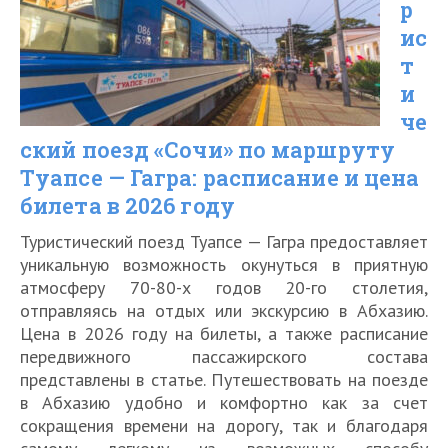
р
маршруту
ис
Москва
т
—
и
че
Сухум:
ский поезд «Сочи» по маршруту
расписание
Туапсе — Гагра: расписание и цена
и
билета в 2026 году
цена
Туристический поезд Туапсе — Гагра предоставляет
билета
уникальную возможность окунуться в приятную
в
атмосферу 70-80-х годов 20-го столетия,
отправляясь на отдых или экскурсию в Абхазию.
2026
Цена в 2026 году на билеты, а также расписание
году
передвижного пассажирского состава
представлены в статье. Путешествовать на поезде
в Абхазию удобно и комфортно как за счет
сокращения времени на дорогу, так и благодаря