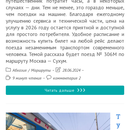
путешественник потратит часы, а в некоторых
случаях — дни. Тем не менее, это гораздо меньше,
чем поездки на машине. Благодаря ежегодному
улучшению сервиса и технической части, цена на
услугу в 2026 году остается приятной и доступной
для простого потребителя. Удобное расписание и
возможность купить билет на любой рейс делают
поезда незаменимым транспортом современного
человека. Темой рассказа будет поезд № 306М по
маршруту Москва — Сухум.
Рубрика
Запись
Абхазия
/
Маршруты
28.06.2024
записи:
изменена:
Время
Комментарии
9 минут чтения
комментария 2
чтения:
к
записи:
Пассажирский
Читать дальше
поезд
№
Т
306М
у
по