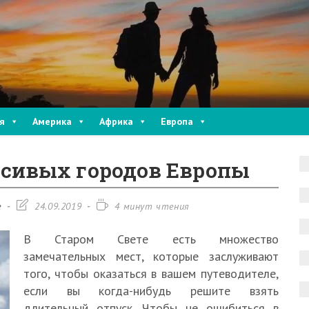
я
Америка
Африка
Европа
асивых городов Европы
Запись
Время
е
24.09.2019
4 минут чтения
изменена:
чтения:
В Старом Свете есть множество
замечательных мест, которые заслуживают
того, чтобы оказаться в вашем путеводителе,
если вы когда-нибудь решите взять
длительный отпуск. Чтобы не ошибиться в