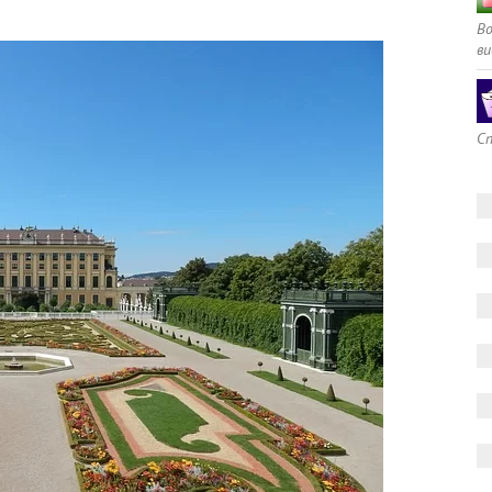
В
ви
Сп