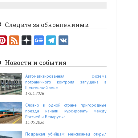
Следите за обновлениями
Pi
F
nt
e
er
e
Новости и события
es
d
t
Автоматизированная система
пограничного контроля запущена в
Шенгенской зоне
17.05.2026
Словно в одной стране: пригородные
поезда начали курсировать между
Россией и Беларусью
13.05.2026
Подражал убийцам: мексиканец открыл