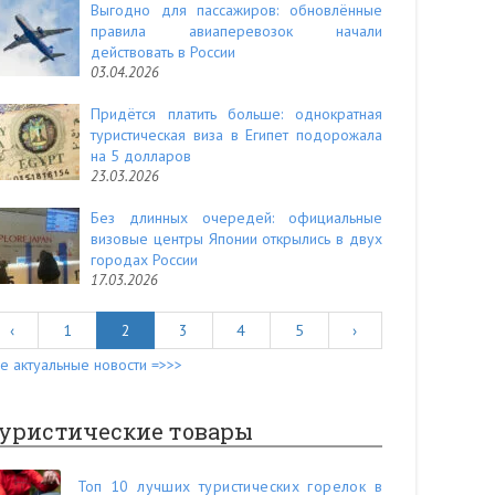
Выгодно для пассажиров: обновлённые
правила авиаперевозок начали
действовать в России
03.04.2026
Придётся платить больше: однократная
туристическая виза в Египет подорожала
на 5 долларов
23.03.2026
Без длинных очередей: официальные
визовые центры Японии открылись в двух
городах России
17.03.2026
‹
1
2
3
4
5
›
е актуальные новости =>>>
уристические товары
Топ 10 лучших туристических горелок в