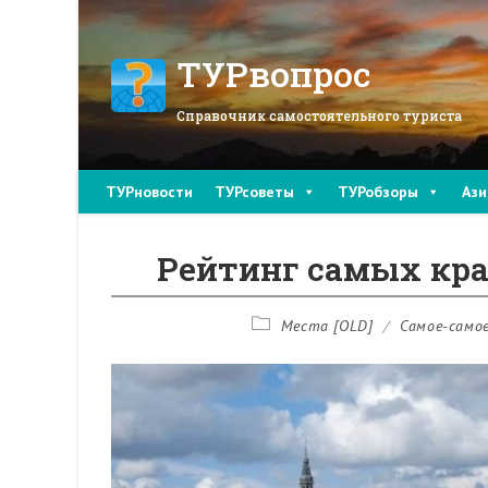
Перейти
к
содержимому
ТУРвопрос
Справочник самостоятельного туриста
ТУРновости
ТУРсоветы
ТУРобзоры
Ази
Рейтинг самых кр
Рубрика
Места [OLD]
/
Самое-само
записи: