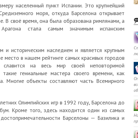
змеру населенный пункт Испании. Это крупнейший
Средиземного моря, откуда Барселона открывает
е. В своё время, она была образована римлянами, а
 Арагона стала самым значимым испанским
С
ым и историческим наследием и является крупным
л
е место в нашем рейтинге самых красивых городов
с славится на весь мир своей неповторимой
 такие гениальные мастера своего времени, как
Оп
а. Многие объекты составляют часть Всемирного
в
о
етних Олимпийских игр в 1992 году, Барселона до
бум. Кроме того, здесь находится один из самых
Но
 достопримечательности Барселоны — Базилика и
пр