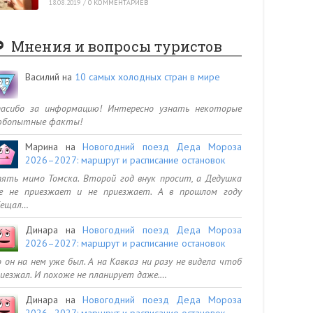
18.08.2019
/
0 КОММЕНТАРИЕВ
Мнения и вопросы туристов
Василий
на
10 самых холодных стран в мире
пасибо за информацию! Интересно узнать некоторые
юбопытные факты!
Марина
на
Новогодний поезд Деда Мороза
2026–2027: маршрут и расписание остановок
ять мимо Томска. Второй год внук просит, а Дедушка
се не приезжает и не приезжает. А в прошлом году
бещал…
Динара
на
Новогодний поезд Деда Мороза
2026–2027: маршрут и расписание остановок
 он на нем уже был. А на Кавказ ни разу не видела чтоб
иезжал. И похоже не планирует даже.…
Динара
на
Новогодний поезд Деда Мороза
2026–2027: маршрут и расписание остановок