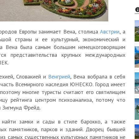
городов Европы занимает Вена, столица
Австрии
, а
ьшой страны и ее культурный, экономический и
ека Вена была самым большим немецкоговорящим
тся представительства крупных международных
ПЕК.
ехией, Словакией и
Венгрией
, Вена вобрала в себя
— часть Всемирного наследия ЮНЕСКО. Город имеет
 поэтому многие туристы считают его святилищем
ицу рейтинга центром психоанализа, потому что
й Зигмунд Фрейд.
 найти замки и сады в стиле барокко, а также
ных памятников, парков и зданий. Дворец бывшей
из самых существенных культурных памятников не