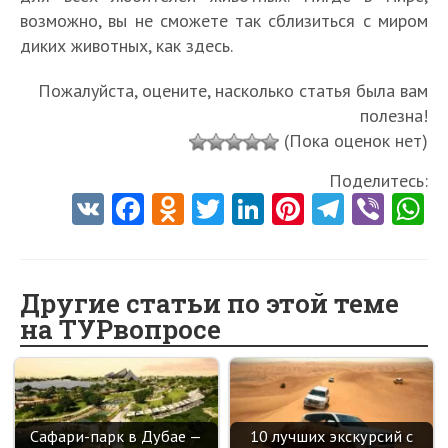
возможно, вы не сможете так сблизиться с миром
диких животных, как здесь.
Пожалуйста, оцените, насколько статья была вам
полезна!
(Пока оценок нет)
Поделитесь:
V
Fa
O
T
Li
Pi
Te
Vi
K
ce
d
w
nk
nt
le
b
h
b
n
itt
e
er
gr
er
t
o
o
er
dI
es
a
Другие статьи по этой теме
на ТУРвопросе
o
kl
n
t
m
k
as
sn
ik
Сафари-парк в Дубае —
10 лучших экскурсий с