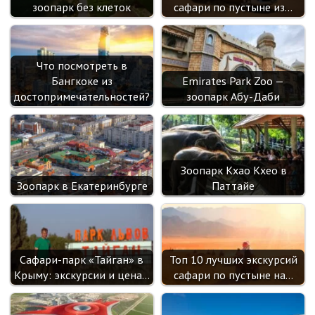
i
зоопарк без клеток
сафари по пустыне из…
Что посмотреть в
Бангкоке из
Emirates Park Zoo —
достопримечательностей?
зоопарк Абу-Даби
Зоопарк Кхао Кхео в
Зоопарк в Екатеринбурге
Паттайе
Сафари-парк «Тайган» в
Топ 10 лучших экскурсий
Крыму: экскурсии и цена…
сафари по пустыне на…