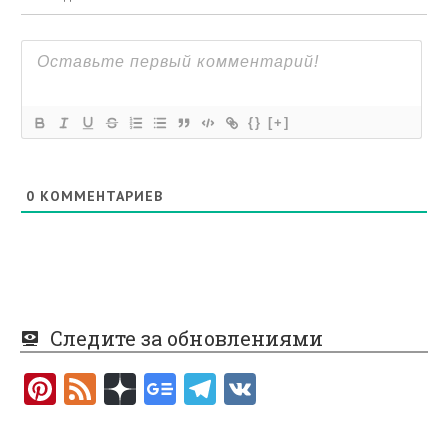
{}
[+]
0
КОММЕНТАРИЕВ
Следите за обновлениями
Pi
F
nt
e