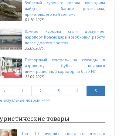
Зубастый сувенир: голова крокодила
найдена в багаже россиянина,
прилетевшего из Вьетнама
04.10.2025
Южные курорты стали доступнее:
аэропорт Краснодара возобновил работу
после долгого простоя
25.09.2025
Паспортный контроль за секунды: в
аэропорту Дубая появился
иммиграционный коридор на базе ИИ
22.09.2025
‹
1
2
3
4
5
е актуальные новости =>>>
уристические товары
Топ 10 лучших складных детских