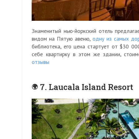
Знаменитый нью-йоркский отель предлага
видом на Пятую авеню,
одну из самых до
библиотека, его цена стартует от $30 00
себе квартирку в этом же здании, стои
отзывы
7. Laucala Island Resort