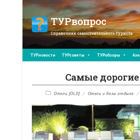
Перейти
к
содержимому
ТУРвопрос
Справочник самостоятельного туриста
ТУРновости
ТУРсоветы
ТУРобзоры
Ази
Самые дорогие 
Рубрика
Отели [OLD]
/
Отели и базы отдыха
/
записи: