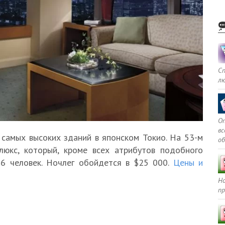
С
л
Оп
в
 самых высоких зданий в японском Токио. На 53-м
о
люкс, который, кроме всех атрибутов подобного
16 человек. Ночлег обойдется в $25 000.
Цены и
Но
пр