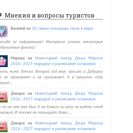
Мнения и вопросы туристов
Василий
на
10 самых холодных стран в мире
пасибо за информацию! Интересно узнать некоторые
юбопытные факты!
Марина
на
Новогодний поезд Деда Мороза
2026–2027: маршрут и расписание остановок
ять мимо Томска. Второй год внук просит, а Дедушка
се не приезжает и не приезжает. А в прошлом году
бещал…
Динара
на
Новогодний поезд Деда Мороза
2026–2027: маршрут и расписание остановок
 он на нем уже был. А на Кавказ ни разу не видела чтоб
иезжал. И похоже не планирует даже.…
Динара
на
Новогодний поезд Деда Мороза
2026–2027: маршрут и расписание остановок