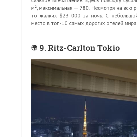
сильное впечатление. Здесь повсюду суса
м², максимальная — 780. Несмотря на всю р
то жалких $23 000 за ночь. С небольшо
место в топ-10 самых дорогих отелей мира
9. Ritz-Carlton Tokio