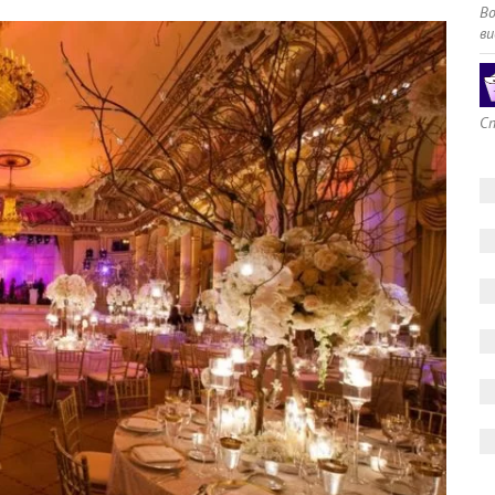
В
ви
Сп