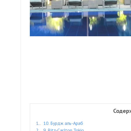
Содер
1.
10. Бурдж аль-Араб
2.
9. Ritz-Carlton Tokio