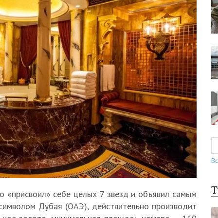
Вс
Т
о «присвоил» себе целых 7 звезд и объявил самым
 символом Дубая (ОАЭ), действительно производит