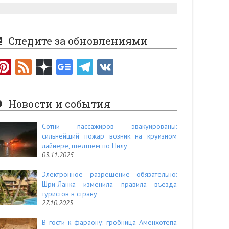
Следите за обновлениями
Pi
F
nt
e
er
e
Новости и события
es
d
t
Сотни пассажиров эвакуированы:
сильнейший пожар возник на круизном
лайнере, шедшем по Нилу
03.11.2025
Электронное разрешение обязательно:
Шри-Ланка изменила правила въезда
туристов в страну
27.10.2025
В гости к фараону: гробница Аменхотепа