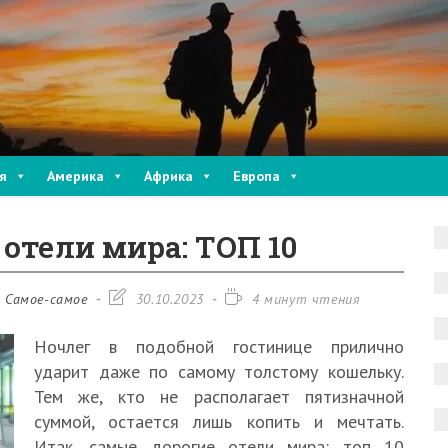
я
Америка
Африка
Европа
отели мира: ТОП 10
Запись
Время
Самое-самое
30.10.2023
4 минут чтения
изменена:
чтения:
Ночлег в подобной гостинице прилично
ударит даже по самому толстому кошельку.
Тем же, кто не располагает пятизначной
суммой, остается лишь копить и мечтать.
Итак, самые дорогие отели мира: топ 10