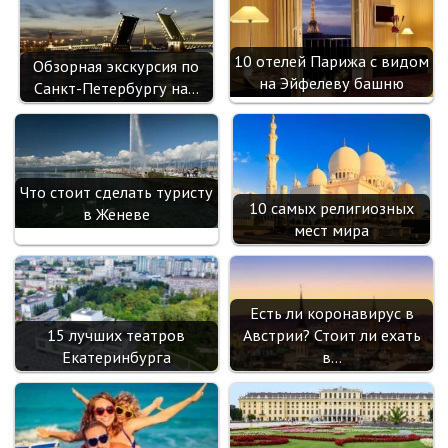
10 отелей Парижа с видом
Обзорная экскурсия по
на Эйфелеву башню
Санкт-Петербургу на…
Что стоит сделать туристу
10 самых религиозных
в Женеве
мест мира
Есть ли коронавирус в
15 лучших театров
Австрии? Стоит ли ехать
Екатеринбурга
в…