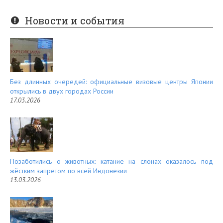
nt
e
er
e
Новости и события
es
d
t
Без длинных очередей: официальные визовые центры Японии
открылись в двух городах России
17.03.2026
Позаботились о животных: катание на слонах оказалось под
жёстким запретом по всей Индонезии
13.03.2026