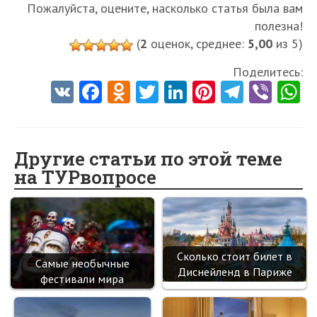
Пожалуйста, оцените, насколько статья была вам
полезна!
(
2
оценок, среднее:
5,00
из 5)
Поделитесь:
V
Fa
O
T
Li
Pi
Te
Vi
K
ce
d
w
nk
nt
le
b
h
b
n
itt
e
er
gr
er
t
o
o
er
dI
es
a
Другие статьи по этой теме
на ТУРвопросе
o
kl
n
t
m
k
as
sn
ik
Сколько стоит билет в
Самые необычные
i
Диснейленд в Париже
фестивали мира