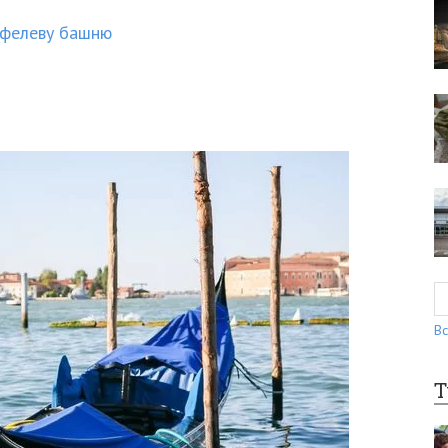
йфелеву башню
Вс
Т