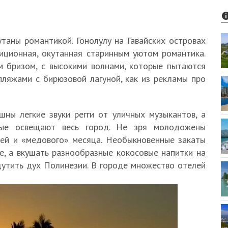
таны романтикой. Гонолулу на Гавайских островах
иционная, окутанная старинным уютом романтика.
м бризом, с высокими волнами, которые пытаются
ляжами с бирюзовой лагуной, как из рекламы про
ны легкие звуки регги от уличных музыкантов, а
рые освещают весь город. Не зря молодожены
цей и «медового» месяца. Необыкновенные закаты
е, а вкушать разнообразные кокосовые напитки на
щутить дух Полинезии. В городе множество отелей