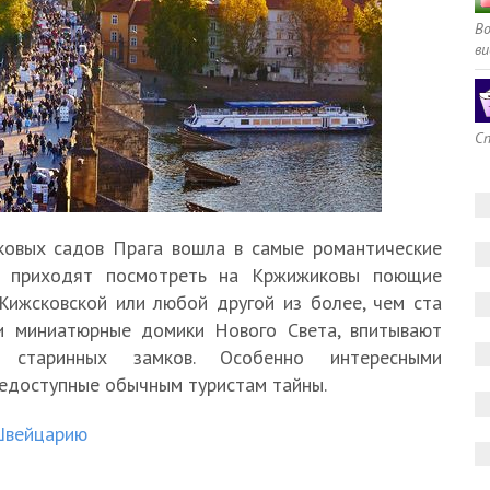
В
ви
Сп
ковых садов Прага вошла в самые романтические
ки приходят посмотреть на Кржижиковы поющие
Жижсковской или любой другой из более, чем ста
и миниатюрные домики Нового Света, впитывают
 старинных замков. Особенно интересными
недоступные обычным туристам тайны.
 Швейцарию