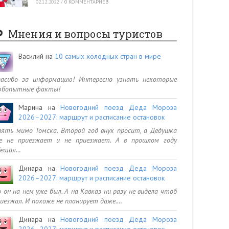
02.12.2022
/
0 КОММЕНТАРИЕВ
Мнения и вопросы туристов
Василий
на
10 самых холодных стран в мире
пасибо за информацию! Интересно узнать некоторые
юбопытные факты!
Марина
на
Новогодний поезд Деда Мороза
2026–2027: маршрут и расписание остановок
ять мимо Томска. Второй год внук просит, а Дедушка
се не приезжает и не приезжает. А в прошлом году
бещал…
Динара
на
Новогодний поезд Деда Мороза
2026–2027: маршрут и расписание остановок
 он на нем уже был. А на Кавказ ни разу не видела чтоб
иезжал. И похоже не планирует даже.…
Динара
на
Новогодний поезд Деда Мороза
2026–2027: маршрут и расписание остановок