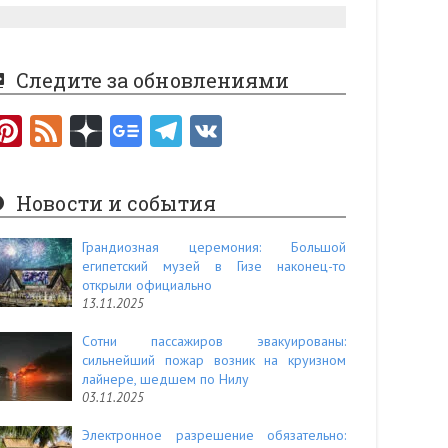
Следите за обновлениями
Pi
F
nt
e
er
e
Новости и события
es
d
t
Грандиозная церемония: Большой
египетский музей в Гизе наконец-то
открыли официально
13.11.2025
Сотни пассажиров эвакуированы:
сильнейший пожар возник на круизном
лайнере, шедшем по Нилу
03.11.2025
Электронное разрешение обязательно: