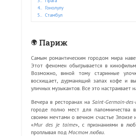
3.
Прага
4.
Гонолулу
5.
Стамбул
Париж
Самым романтическим городом мира наве
Этот феномен обыгрывается в кинофильма
Возможно, виной тому старинные улочк
восхищает, дурманящий запах кофе и вы
уличных музыкантов. Все это настраивает н
Вечера в ресторанах на
Saint-Germain-des-
городе полно мест для паломничества в
своими мечтами о вечном счастье Элоизе
«
Mur des je taime
», с признаниями в люб
проплывая под
Мостом любви
.