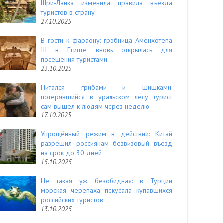
Шри-Ланка изменила правила въезда
туристов в страну
27.10.2025
В гости к фараону: гробница Аменхотепа
III в Египте вновь открылась для
посещения туристами
23.10.2025
Питался грибами и шишками:
потерявшийся в уральском лесу турист
сам вышел к людям через неделю
17.10.2025
Упрощённый режим в действии: Китай
разрешил россиянам безвизовый въезд
на срок до 30 дней
15.10.2025
Не такая уж безобидная: в Турции
морская черепаха покусала купавшихся
российских туристов
13.10.2025