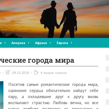
я
Америка
Африка
Европа
ческие города мира
Запись
Время
е
09.10.2018
4 минут чтения
изменена:
чтения:
Посетив самые романтические города мира,
одинокие сердца обязательно найдут себе
пару, а охладевшие друг к другу вновь
воспылают страстью. Любовь вечна, но все
равно требует подпитки из романтики и