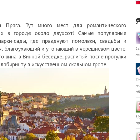
я Прага. Тут много мест для романтического
 их в городе около двухсот! Самые популярные
арки-сады, где празднуют помолвки, свадьбы и
к
, благоухающий и утопающий в черешневом цвете.
С
л
 вина в Винной беседке, распитый после прогулки
лабиринту в искусственном скальном гроте.
Оп
в
о
Но
пр