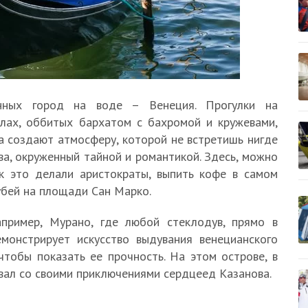
нных город на воде – Венеция. Прогулки на
олах, оббитых бархатом с бахромой и кружевами,
а создают атмосферу, которой не встретишь нигде
ва, окруженный тайной и романтикой. Здесь, можно
ак это делали аристократы, выпить кофе в самом
убей на площади Сан Марко.
пример, Мурано, где любой стеклодув, прямо в
монстрирует искусство выдувания венецианского
чтобы показать ее прочность. На этом острове, в
вал со своими приключениями сердцеед Казанова.