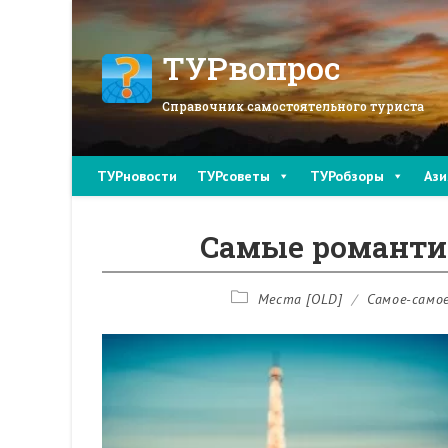
Перейти
к
содержимому
ТУРвопрос
Справочник самостоятельного туриста
ТУРновости
ТУРсоветы
ТУРобзоры
Ази
Самые романти
Рубрика
Места [OLD]
/
Самое-само
записи: