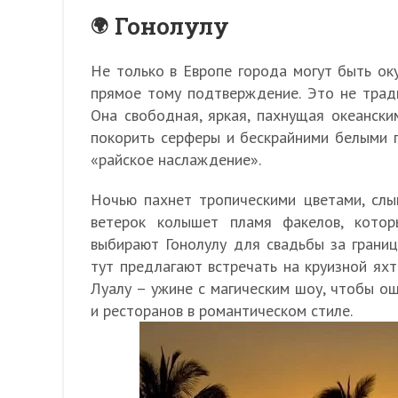
Гонолулу
Не только в Европе города могут быть оку
прямое тому подтверждение. Это не трад
Она свободная, яркая, пахнущая океански
покорить серферы и бескрайними белыми п
«райское наслаждение».
Ночью пахнет тропическими цветами, слыш
ветерок колышет пламя факелов, кото
выбирают Гонолулу для свадьбы за грани
тут предлагают встречать на круизной яхт
Луалу – ужине с магическим шоу, чтобы о
и ресторанов в романтическом стиле.