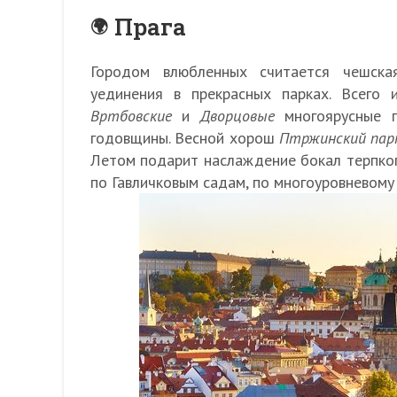
Прага
Городом влюбленных считается чешска
уединения в прекрасных парках. Всего
Вртбовские
и
Дворцовые
многоярусные п
годовщины. Весной хорош
Птржинский пар
Летом подарит наслаждение бокал терпкого
по Гавличковым садам, по многоуровневому 