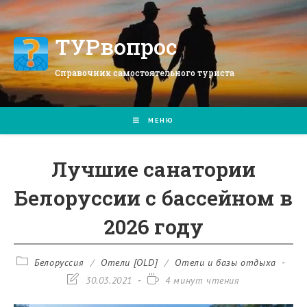
Перейти
к
содержимому
ТУРвопрос
Справочник самостоятельного туриста
МЕНЮ
Лучшие санатории
Белоруссии с бассейном в
2026 году
Рубрика
Белоруссия
/
Отели [OLD]
/
Отели и базы отдыха
записи:
Запись
Время
30.03.2021
4 минут чтения
изменена:
чтения: