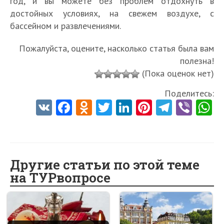
год, и вы можете без проблем отдохнуть в
достойных условиях, на свежем воздухе, с
бассейном и развлечениями.
Пожалуйста, оцените, насколько статья была вам
полезна!
(Пока оценок нет)
Поделитесь:
V
Fa
O
T
Li
Pi
Te
Vi
K
ce
d
w
nk
nt
le
b
h
b
n
itt
e
er
gr
er
t
o
o
er
dI
es
a
Другие статьи по этой теме
o
kl
n
t
m
на ТУРвопросе
k
as
sn
ik