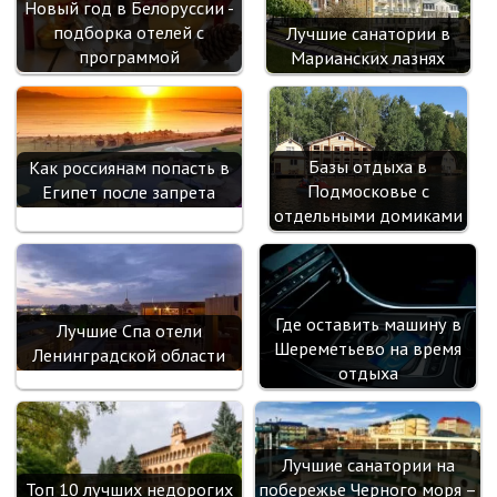
Новый год в Белоруссии -
i
подборка отелей с
Лучшие санатории в
программой
Марианских лазнях
Базы отдыха в
Как россиянам попасть в
Подмосковье с
Египет после запрета
отдельными домиками
Где оставить машину в
Лучшие Спа отели
Шереметьево на время
Ленинградской области
отдыха
Лучшие санатории на
Топ 10 лучших недорогих
побережье Черного моря –