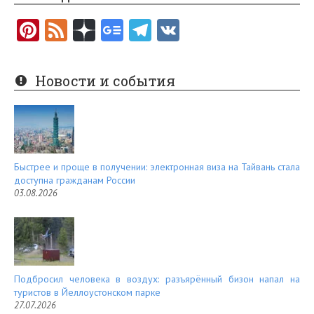
Pi
F
nt
e
er
e
Новости и события
es
d
t
Быстрее и проще в получении: электронная виза на Тайвань стала
доступна гражданам России
03.08.2026
Подбросил человека в воздух: разъярённый бизон напал на
туристов в Йеллоустонском парке
27.07.2026