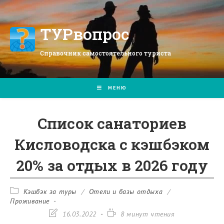
Перейти
к
содержимому
ТУРвопрос
Справочник самостоятельного туриста
МЕНЮ
Список санаториев
Кисловодска с кэшбэком
20% за отдых в 2026 году
Рубрика
Кэшбэк за туры
/
Отели и базы отдыха
/
записи:
Проживание
Запись
Время
16.03.2022
8 минут чтения
изменена:
чтения: