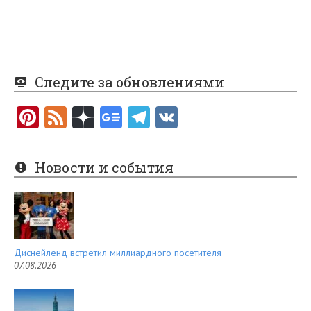
Следите за обновлениями
Pi
F
nt
e
er
e
Новости и события
es
d
t
Диснейленд встретил миллиардного посетителя
07.08.2026