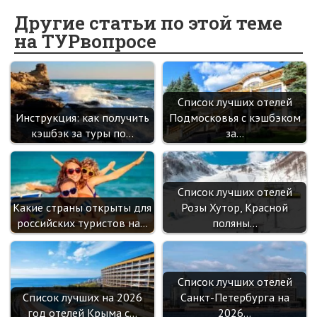
b
n
itt
e
er
gr
er
t
o
o
er
dI
es
a
Другие статьи по этой теме
на ТУРвопросе
o
kl
n
t
m
k
as
sn
Список лучших отелей
ik
Инструкция: как получить
Подмосковья с кэшбэком
i
кэшбэк за туры по…
за…
Список лучших отелей
Какие страны открыты для
Розы Хутор, Красной
российских туристов на…
поляны…
Список лучших отелей
Список лучших на 2026
Санкт-Петербурга на
год отелей Крыма с…
2026…