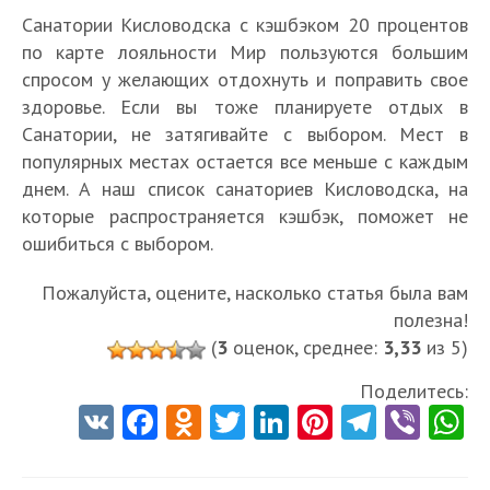
Санатории Кисловодска с кэшбэком 20 процентов
по карте лояльности Мир пользуются большим
спросом у желающих отдохнуть и поправить свое
здоровье. Если вы тоже планируете отдых в
Санатории, не затягивайте с выбором. Мест в
популярных местах остается все меньше с каждым
днем. А наш список санаториев Кисловодска, на
которые распространяется кэшбэк, поможет не
ошибиться с выбором.
Пожалуйста, оцените, насколько статья была вам
полезна!
(
3
оценок, среднее:
3,33
из 5)
Поделитесь:
V
Fa
O
T
Li
Pi
Te
Vi
K
ce
d
w
nk
nt
le
b
h