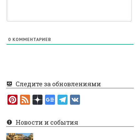
0
КОММЕНТАРИЕВ
Следите за обновлениями
Pi
F
nt
e
er
e
Новости и события
es
d
t