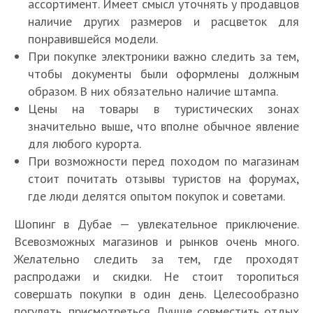
у
ассортимент. Имеет смысл уточнять у продавцов
O
ч
м
Р
и
ч
u
ш
Т
наличие других размеров и расцветок для
с
а
е
ш
t
и
у
понравившейся модели.
т
Е
й
с
и
l
е
р
При покупке электроники важно следить за тем,
е
с
о
т
х
e
к
ц
р
чтобы документы были оформлены должным
т
н
р
С
т
t
у
и
д
ь
Л
ы
а
образом. В них обязательно наличие штампа.
а
о
V
р
я
а
л
у
Д
н
Цены на товары в туристических зонах
м
р
i
о
и
м
и
ч
у
ы
ы
г
значительно выше, что вполне обычное явление
l
р
л
е
к
ш
б
о
е
о
l
т
для любого курорта.
и
:
о
и
а
т
б
в
a
ы
О
При возможности перед походом по магазинам
к
р
е
я
к
о
ы
g
О
А
стоит почитать отзывы туристов на форумах,
у
о
т
,
р
л
х
e
А
Э
д
где люди делятся опытом покупок и советами.
н
о
г
ы
ь
ц
—
Э
—
С
а
а
р
д
т
ш
е
с
д
г
Шопинг в Дубае — увлекательное приключение.
о
о
в
г
е
ы
и
н
а
л
д
Всевозможных магазинов и рынков очень много.
в
т
и
о
л
д
е
т
м
я
е
е
п
р
в
Желательно следить за тем, где проходят
у
л
т
р
ы
о
л
т
р
у
ы
ч
я
распродажи и скидки. Не стоит торопиться
о
о
й
т
у
ы
а
с
е
ш
р
совершать покупки в один день. Целесообразно
р
в
в
д
ч
д
в
в
ц
е
о
г
А
погулять, присмотреться. Лучше совместить отдых
ы
ы
ш