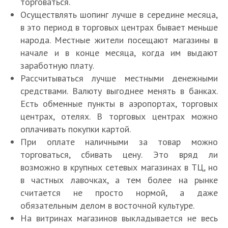
торговаться.
Осуществлять шопинг лучше в середине месяца,
в это период в торговых центрах бывает меньше
народа. Местные жители посещают магазины в
начале и в конце месяца, когда им выдают
заработную плату.
Рассчитываться лучше местными денежными
средствами. Валюту выгоднее менять в банках.
Есть обменные пункты в аэропортах, торговых
центрах, отелях. В торговых центрах можно
оплачивать покупки картой.
Ш
При оплате наличными за товар можно
о
торговаться, сбивать цену. Это вряд ли
п
возможно в крупных сетевых магазинах в ТЦ, но
п
в частных лавочках, а тем более на рынке
и
н
считается не просто нормой, а даже
1
T
г
К
обязательным делом в восточной культуре.
0
h
Л
в
а
На витринах магазинов выкладывается не весь
л
e
у
А
к