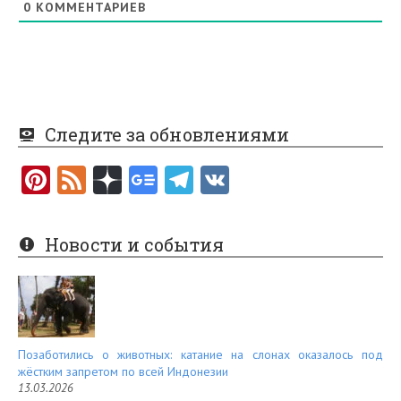
0
КОММЕНТАРИЕВ
Следите за обновлениями
Pi
F
nt
e
er
e
Новости и события
es
d
t
Позаботились о животных: катание на слонах оказалось под
жёстким запретом по всей Индонезии
13.03.2026