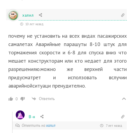
халил
10 лет назад
почему не установить на всех видах пасажирских
самалетах Аварийные парашуты 8-10 штук для
тормажения скорости и 6-8 для спуска вниз что
мешает конструкторам или кто недает для этого
разрешенияю.можно же верхней части
придусматрет и исползовать вслучии
аварийнойситуаци пренудително.
Ответить
0
В-н
Ответить на
халил
7 лет назад