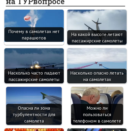
на ТУРвопросе
o
kl
n
t
m
k
as
sn
ik
Почему в самолетах нет
На какой высоте летают
парашютов
i
пассажирские самолеты
Насколько часто падают
Насколько опасно летать
пассажирские самолеты
на самолетах
Опасна ли зона
Можно ли
турбулентности для
пользоваться
самолета
телефоном в самолете