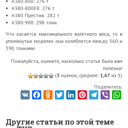
A380-800: 276 т
A380-800ER: 276 т
А380 Престиж: 282 т
A380-900: 298 тонн.
Что касается максимального взлётного веса, то в
упомянутых моделях она колеблется между 560 и
590 тоннами.
Пожалуйста, оцените, насколько статья была вам
полезна!
(
3
оценок, среднее:
1,67
из 5)
Поделитесь:
V
Fa
O
T
Li
Pi
Te
Vi
K
ce
d
w
nk
nt
le
b
h
b
n
itt
e
er
gr
er
t
o
o
er
dI
es
a
Другие статьи по этой теме