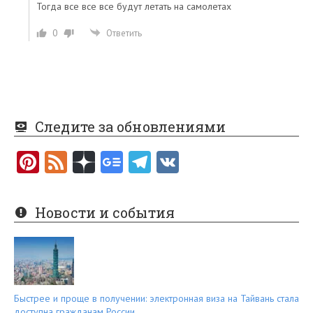
Тогда все все все будут летать на самолетах
0
Ответить
Следите за обновлениями
Pi
F
nt
e
er
e
Новости и события
es
d
t
Быстрее и проще в получении: электронная виза на Тайвань стала
доступна гражданам России