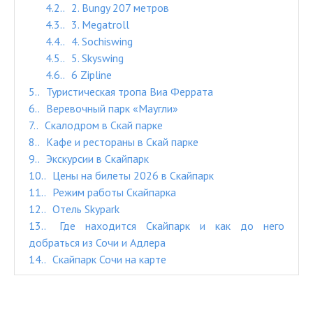
4.2.
2. Bungy 207 метров
4.3.
3. Megatroll
4.4.
4. Sochiswing
4.5.
5. Skyswing
4.6.
6 Zipline
5.
Туристическая тропа Виа Феррата
6.
Веревочный парк «Маугли»
7.
Скалодром в Скай парке
8.
Кафе и рестораны в Скай парке
9.
Экскурсии в Скайпарк
10.
Цены на билеты 2026 в Скайпарк
11.
Режим работы Скайпарка
12.
Отель Skypark
13.
Где находится Скайпарк и как до него
добраться из Сочи и Адлера
14.
Скайпарк Сочи на карте