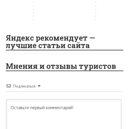
…
а
и
k
as
н
и
о
х
…
у
и
…
…
и
к
sn
…
…
…
…
ik
i
Яндекс рекомендует —
лучшие статьи сайта
Мнения и отзывы туристов
Подписаться