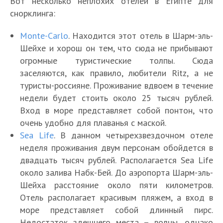
Вот несколько неплохих отелей в Египте для
снорклинга:
Monte-Carlo
. Находится этот отель в Шарм-эль-
Шейхе и хорош он тем, что сюда не прибывают
огромные туристические толпы. Сюда
заселяются, как правило, любители Ritz, а не
туристы-россияне. Проживание вдвоем в течение
недели будет стоить около 25 тысяч рублей.
Вход в море представляет собой понтон, что
очень удобно для плаванья с маской.
Sea Life
. В данном четырехзвездочном отеле
неделя проживания двум персонам обойдется в
двадцать тысяч рублей. Располагается Sea Life
около залива Набк-Бей. До аэропорта Шарм-эль-
Шейха расстояние около пяти километров.
Отель располагает красивым пляжем, а вход в
море представляет собой длинный пирс.
Недостаток здешнего места – волны, однако