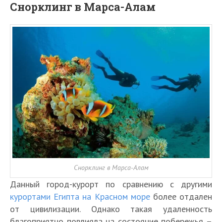
Снорклинг в Марса-Алам
Снорклинг в Марса-Алам
Данный город-курорт по сравнению с другими
курортами Египта на Красном море
более отдален
от цивилизации. Однако такая удаленность
благоприятно повлияла на состояние побережья –