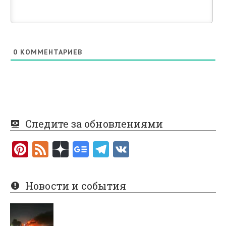
0
КОММЕНТАРИЕВ
Следите за обновлениями
Pi
F
nt
e
er
e
Новости и события
es
d
t