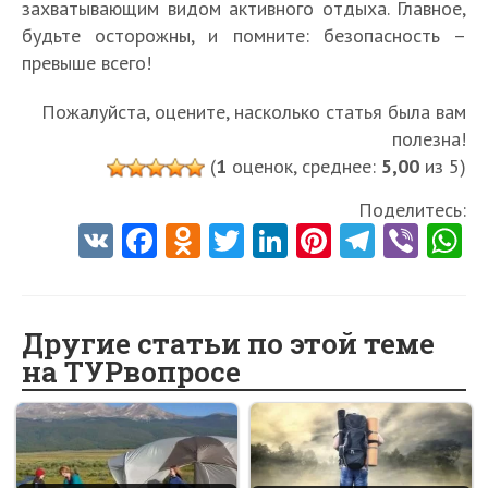
захватывающим видом активного отдыха. Главное,
будьте осторожны, и помните: безопасность –
превыше всего!
Пожалуйста, оцените, насколько статья была вам
полезна!
(
1
оценок, среднее:
5,00
из 5)
Поделитесь:
V
Fa
O
T
Li
Pi
Te
Vi
K
ce
d
w
nk
nt
le
b
h
b
n
itt
e
er
gr
er
t
o
o
er
dI
es
a
Другие статьи по этой теме
на ТУРвопросе
o
kl
n
t
m
k
as
sn
ik