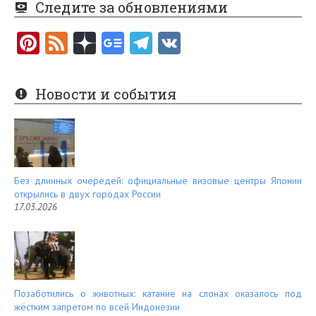
Следите за обновлениями
Pi
F
nt
e
er
e
Новости и события
es
d
t
Без длинных очередей: официальные визовые центры Японии
открылись в двух городах России
17.03.2026
Позаботились о животных: катание на слонах оказалось под
жёстким запретом по всей Индонезии