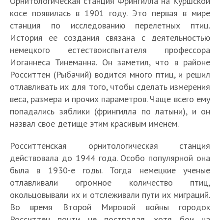
Орнитологическая станция Фрингилла на Куршской
косе появилась в 1901 году. Это первая в мире
станция по исследованию перелетных птиц.
История ее создания связана с деятельностью
немецкого естествоиспытателя профессора
Иоганнеса Тинеманна. Он заметил, что в районе
Росситтен (Рыбачий) водится много птиц, и решил
отлавливать их для того, чтобы сделать измерения
веса, размера и прочих параметров. Чаще всего ему
попадались зяблики (фрингилла по латыни), и он
назвал свое детище этим красивым именем.
Росситтенская орнитологическая станция
действовала до 1944 года. Особо популярной она
была в 1930-е годы. Тогда немецкие ученые
отлавливали огромное количество птиц,
окольцовывали их и отслеживали пути их миграций.
Во время Второй Мировой войны городок
Росситтен почти не пострадал, хотя бои на