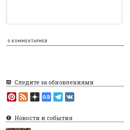
0
КОММЕНТАРИЕВ
Следите за обновлениями
Pi
F
nt
e
er
e
Новости и события
es
d