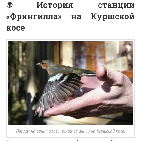
История станции
«Фрингилла» на Куршской
косе
Птицы на орнитологической станции на Куршской косе.