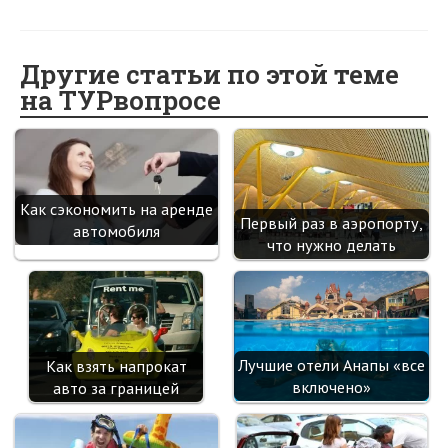
K
ce
d
w
nk
nt
le
b
h
b
n
itt
e
er
gr
er
t
o
o
er
dI
es
a
Другие статьи по этой теме
на ТУРвопросе
o
kl
n
t
m
k
as
sn
ik
Как сэкономить на аренде
Первый раз в аэропорту,
i
автомобиля
что нужно делать
Лучшие отели Анапы «все
Как взять напрокат
включено»
авто за границей