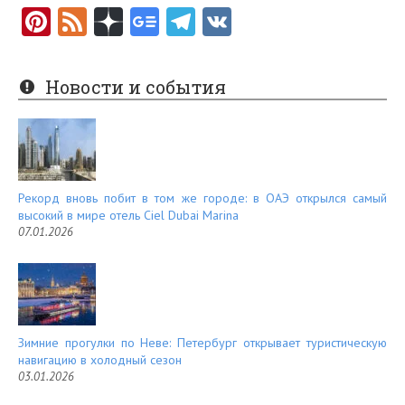
Pi
F
nt
e
er
e
Новости и события
es
d
t
Рекорд вновь побит в том же городе: в ОАЭ открылся самый
высокий в мире отель Ciel Dubai Marina
07.01.2026
Зимние прогулки по Неве: Петербург открывает туристическую
навигацию в холодный сезон
03.01.2026