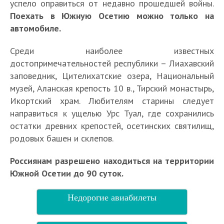
успело оправиться от недавно прошедшей войны.
Поехать в Южную Осетию можно только на
автомобиле.
Среди наиболее известных
достопримечательностей республики – Лиахавский
заповедник, Цителихатские озера, Национальный
К
музей, Аланская крепость 10 в., Тирский монастырь,
а
Икортский храм. Любителям старины следует
к
направиться к ущелью Урс Туал, где сохранились
и
Д
остатки древних крепостей, осетинских святилищ,
е
у
с
родовых башен и склепов.
б
т
А
К
Н
Л
а
р
к
К
Россиянам разрешено находиться на территории
у
у
у
й
а
т
а
д
ж
Южной Осетии до 90 суток.
ч
с
К
н
у
к
а
н
ш
к
а
О
ы
а
п
м
а
Недорогие авиабилеты
и
а
к
с
о
л
о
о
л
е
я
и
о
т
ь
п
ж
и
к
о
е
б