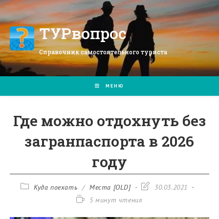
Перейти
к
содержимому
ТУРвопрос
Справочник самостоятельного туриста
МЕНЮ
Где можно отдохнуть без
загранпаспорта в 2026
году
Рубрика
Запись
Куда поехать
/
Места [OLD]
30.03.2021
записи:
изменена:
Время
5 минут чтения
чтения: