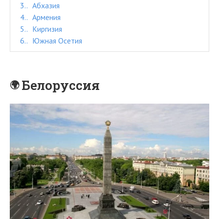
3.
Абхазия
4.
Армения
5.
Киргизия
6.
Южная Осетия
Белоруссия