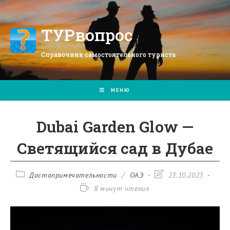
Перейти
к
содержимому
ТУРвопрос
Справочник самостоятельного туриста
МЕНЮ
Dubai Garden Glow —
Светящийся сад в Дубае
Рубрика
Запись
Достопримечательности
/
ОАЭ
23.10.2023
записи:
изменена:
Время
8 минут чтения
чтения: