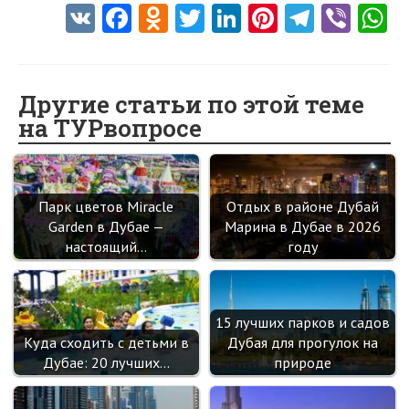
V
Fa
O
T
Li
Pi
Te
Vi
K
ce
d
w
nk
nt
le
b
h
b
n
itt
e
er
gr
er
t
o
o
er
dI
es
a
Другие статьи по этой теме
на ТУРвопросе
o
kl
n
t
m
k
as
sn
Парк цветов Miracle
Отдых в районе Дубай
ik
Garden в Дубае —
Марина в Дубае в 2026
i
настоящий…
году
15 лучших парков и садов
Куда сходить с детьми в
Дубая для прогулок на
Дубае: 20 лучших…
природе