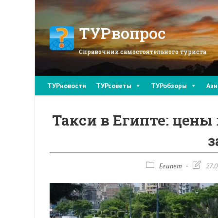
Перейти
к
содержимому
ТУРвопрос
Справочник самостоятельного туриста
ТУРновости
ТУРсоветы
ТУРобзоры
Ази
Такси в Египте: цены 
з
Рубрика
Запись
Египет
27.
записи:
изменен