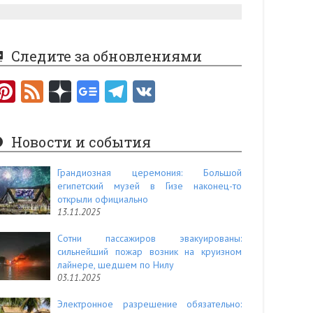
Следите за обновлениями
Pi
F
nt
e
er
e
Новости и события
es
d
t
Грандиозная церемония: Большой
египетский музей в Гизе наконец-то
открыли официально
13.11.2025
Сотни пассажиров эвакуированы:
сильнейший пожар возник на круизном
лайнере, шедшем по Нилу
03.11.2025
Электронное разрешение обязательно: