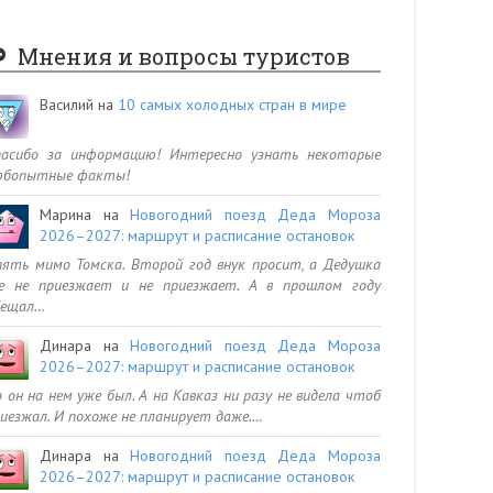
Мнения и вопросы туристов
Василий
на
10 самых холодных стран в мире
пасибо за информацию! Интересно узнать некоторые
юбопытные факты!
Марина
на
Новогодний поезд Деда Мороза
2026–2027: маршрут и расписание остановок
ять мимо Томска. Второй год внук просит, а Дедушка
се не приезжает и не приезжает. А в прошлом году
бещал…
Динара
на
Новогодний поезд Деда Мороза
2026–2027: маршрут и расписание остановок
 он на нем уже был. А на Кавказ ни разу не видела чтоб
иезжал. И похоже не планирует даже.…
Динара
на
Новогодний поезд Деда Мороза
2026–2027: маршрут и расписание остановок