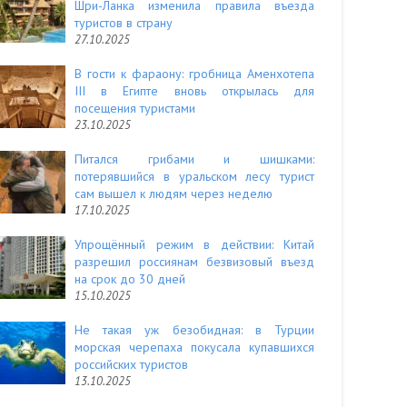
Шри-Ланка изменила правила въезда
туристов в страну
27.10.2025
В гости к фараону: гробница Аменхотепа
III в Египте вновь открылась для
посещения туристами
23.10.2025
Питался грибами и шишками:
потерявшийся в уральском лесу турист
сам вышел к людям через неделю
17.10.2025
Упрощённый режим в действии: Китай
разрешил россиянам безвизовый въезд
на срок до 30 дней
15.10.2025
Не такая уж безобидная: в Турции
морская черепаха покусала купавшихся
российских туристов
13.10.2025