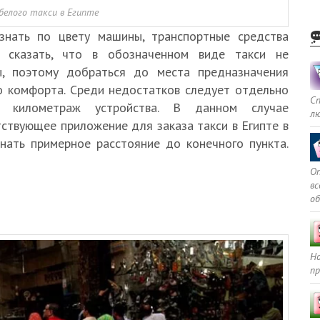
белого такси в Египте
знать по цвету машины, транспортные средства
т сказать, что в обозначенном виде такси не
ы, поэтому добраться до места предназначения
о комфорта. Среди недостатков следует отдельно
С
о километраж устройства. В данном случае
л
ствующее приложение для заказа такси в Египте в
нать примерное расстояние до конечного пункта.
Оп
в
о
Но
пр