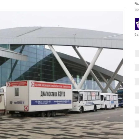
В
ви
Сп