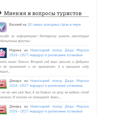
Мнения и вопросы туристов
Василий
на
10 самых холодных стран в мире
пасибо за информацию! Интересно узнать некоторые
юбопытные факты!
Марина
на
Новогодний поезд Деда Мороза
2026–2027: маршрут и расписание остановок
ять мимо Томска. Второй год внук просит, а Дедушка
се не приезжает и не приезжает. А в прошлом году
бещал…
Динара
на
Новогодний поезд Деда Мороза
2026–2027: маршрут и расписание остановок
 он на нем уже был. А на Кавказ ни разу не видела чтоб
иезжал. И похоже не планирует даже.…
Динара
на
Новогодний поезд Деда Мороза
2026–2027: маршрут и расписание остановок