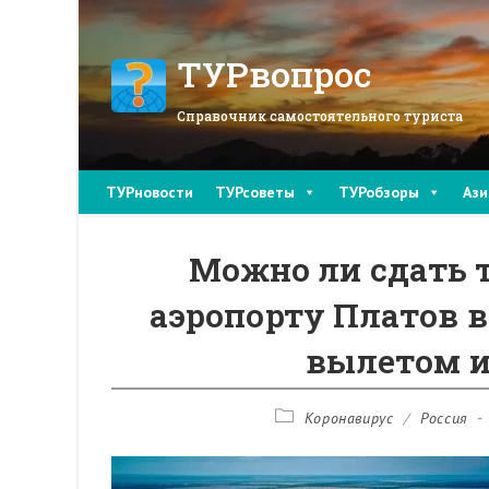
Перейти
к
содержимому
ТУРвопрос
Справочник самостоятельного туриста
ТУРновости
ТУРсоветы
ТУРобзоры
Ази
Можно ли сдать т
аэропорту Платов в
вылетом и
Рубрика
Коронавирус
/
Россия
записи: