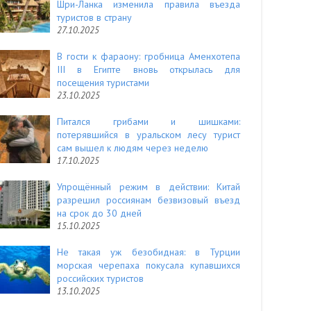
Шри-Ланка изменила правила въезда
туристов в страну
27.10.2025
В гости к фараону: гробница Аменхотепа
III в Египте вновь открылась для
посещения туристами
23.10.2025
Питался грибами и шишками:
потерявшийся в уральском лесу турист
сам вышел к людям через неделю
17.10.2025
Упрощённый режим в действии: Китай
разрешил россиянам безвизовый въезд
на срок до 30 дней
15.10.2025
Не такая уж безобидная: в Турции
морская черепаха покусала купавшихся
российских туристов
13.10.2025