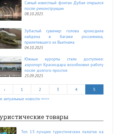
Самый известный фонтан Дубая открылся
после реконструкции
08.10.2025
Зубастый сувенир: голова крокодила
найдена в багаже россиянина,
прилетевшего из Вьетнама
04.10.2025
Южные курорты стали доступнее:
аэропорт Краснодара возобновил работу
после долгого простоя
25.09.2025
‹
1
2
3
4
5
е актуальные новости =>>>
уристические товары
Топ 15 лучших туристических палаток на