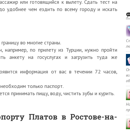
ссажир или готовящийся к вылету. Сдать тест на
до удобнее чем ездить по всему городу и искать
С
 границу во многие страны.
л
, например, по прилету из Турции, нужно пройти
ить анкету на госуслугах и загрузить туда же
Оп
оявится информация от вас в течении 72 часов,
в
о
 необходим только паспорт.
тся принимать пищу, воду, чистить зубы и курить.
Но
пр
опорту Платов в Ростове-на-