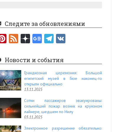
Следите за обновлениями
Pi
F
nt
e
er
e
Новости и события
es
d
t
Грандиозная церемония: Большой
египетский музей в Гизе наконец-то
открыли официально
13.11.2025
Сотни пассажиров эвакуированы:
сильнейший пожар возник на круизном
лайнере, шедшем по Нилу
03.11.2025
Электронное разрешение обязательно: