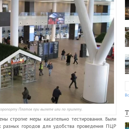
Вс
аэропорту Платов при вылете или по прилету.
Т
ены строгие меры касательно тестирования. Были
х разных городов для удобства проведения ПЦР