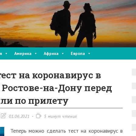
я
Америка
Африка
Европа
ест на коронавирус в
 Ростове-на-Дону перед
ли по прилету
Запись
Время
01.06.2021
5 минут чтения
изменена:
чтения:
Теперь можно сделать тест на коронавирус в