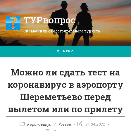
Перейти
к
содержимому
ТУРвопрос
Справочник самостоятельного туриста
МЕНЮ
Можно ли сдать тест на
коронавирус в аэропорту
Шереметьево перед
вылетом или по прилету
Рубрика
Запись
Коронавирус
/
Россия
24.04.2021
записи:
изменена: