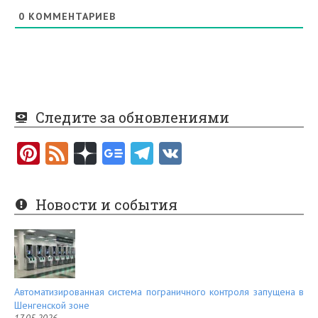
0
КОММЕНТАРИЕВ
Следите за обновлениями
Pi
F
nt
e
er
e
Новости и события
es
d
t
Автоматизированная система пограничного контроля запущена в
Шенгенской зоне