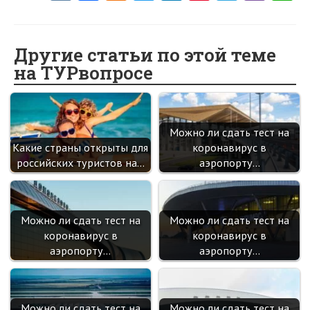
K
ce
d
w
nk
nt
le
b
h
b
n
itt
e
er
gr
er
t
o
o
er
dI
es
a
Другие статьи по этой теме
на ТУРвопросе
o
kl
n
t
m
k
as
sn
Можно ли сдать тест на
ik
Какие страны открыты для
коронавирус в
i
российских туристов на…
аэропорту…
Можно ли сдать тест на
Можно ли сдать тест на
коронавирус в
коронавирус в
аэропорту…
аэропорту…
Можно ли сдать тест на
Можно ли сдать тест на