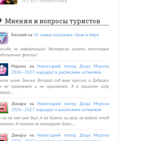
14.11.2022
/
0 КОММЕНТАРИЕВ
Мнения и вопросы туристов
Василий
на
10 самых холодных стран в мире
пасибо за информацию! Интересно узнать некоторые
юбопытные факты!
Марина
на
Новогодний поезд Деда Мороза
2026–2027: маршрут и расписание остановок
ять мимо Томска. Второй год внук просит, а Дедушка
се не приезжает и не приезжает. А в прошлом году
бещал…
Динара
на
Новогодний поезд Деда Мороза
2026–2027: маршрут и расписание остановок
 он на нем уже был. А на Кавказ ни разу не видела чтоб
иезжал. И похоже не планирует даже.…
Динара
на
Новогодний поезд Деда Мороза
2026–2027: маршрут и расписание остановок