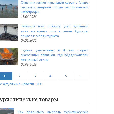
Очистили пляжи: купальный сезон в Анапе
открылся впервые после экологической
катастрофы
13.06.2026
Заползла под одежду: укус ядовитой
змеи во время шоу в отеле Хургады
привёл к гибели туриста
07.06.2026
Здание уничтожено: в Японии сгорел
знаменитый павильон, где поддерживали
священный огонь
03.06.2026
1
2
3
4
5
›
е актуальные новости =>>>
уристические товары
Как правильно выбрать туристическую