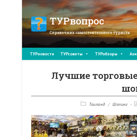
Перейти
к
содержимому
ТУРвопрос
Справочник самостоятельного туриста
ТУРновости
ТУРсоветы
ТУРобзоры
Ази
Лучшие торговые
шо
Рубрика
З
Таиланд
/
Шопинг
записи:
и