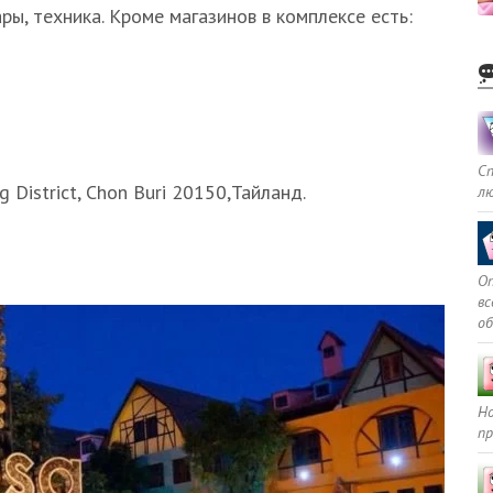
ры, техника. Кроме магазинов в комплексе есть:
С
 District, Chon Buri 20150,Тайланд.
л
Оп
в
о
Но
пр