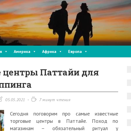
я
Америка
Африка
Европа
 центры Паттайи для
ппинга
апись
Время
05.05.2021
7 минут чтения
зменена:
чтения:
Сегодня поговорим про самые известные
торговые центры в Паттайе. Поход по
магазинам – обязательный ритуал у