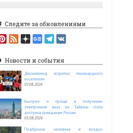
Следите за обновлениями
Pi
F
nt
e
er
e
Новости и события
es
d
t
Диснейленд встретил миллиардного
посетителя
07.08.2026
Быстрее и проще в получении:
электронная виза на Тайвань стала
доступна гражданам России
03.08.2026
Подбросил человека в воздух: