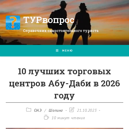
Перейти
к
содержимому
ТУРвопрос
Справочник самостоятельного туриста
МЕНЮ
10 лучших торговых
центров Абу-Даби в 2026
году
Рубрика
Запись
ОАЭ
/
Шопинг
21.10.2023
записи:
изменена:
Время
10 минут чтения
чтения: