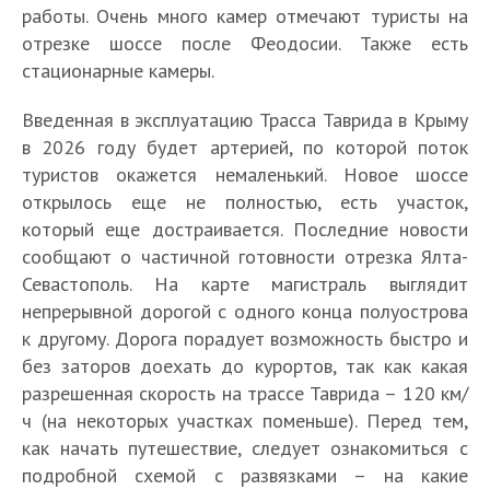
д
о
в
т
работы. Очень много камер отмечают туристы на
а
е
с
К
2
и
К
отрезке шоссе после Феодосии. Также есть
л
о
а
0
о
р
стационарные камеры.
у
б
Т
к
2
г
ы
ч
о
р
л
7
р
м
Введенная в эксплуатацию Трасса Таврида в Крыму
ш
в
а
у
г
а
1
о
е
д
в 2026 году будет артерией, по которой поток
К
с
ч
о
н
5
т
о
о
туристов окажется немаленький. Новое шоссе
а
с
ш
д
и
с
к
т
е
О
к
а
открылось еще не полностью, есть участок,
е
у
О
ч
а
р
д
х
т
д
«
который еще достраивается. Последние новости
е
—
т
е
м
о
о
а
О
д
о
Ф
х
ч
д
н
сообщают о частичной готовности отрезка Ялта-
ы
е
х
т
т
ы
е
о
а
т
ы
и
х
т
Севастополь. На карте магистраль выглядит
н
ь
д
х
х
р
т
о
х
я
д
к
непрерывной дорогой с одного конца полуострова
у
д
ы
в
а
м
ь
п
в
п
л
у
к другому. Дорога порадует возможность быстро и
т
о
х
Р
т
у
в
о
К
р
и
р
ь
К
в
ы
без заторов доехать до курортов, так как какая
ь
л
К
с
р
и
н
о
в
р
К
б
и
ы
разрешенная скорость на трассе Таврида – 120 км/
р
м
ы
в
н
р
К
ы
р
а
з
-
ч (на некоторых участках поменьше). Перед тем,
ы
о
м
ъ
ы
т
р
м
ы
ч
С
1
м
т
как начать путешествие, следует ознакомиться с
у
е
х
н
ы
а
м
ь
о
»
н
р
в
з
ж
ы
подробной схемой с развязками – на какие
м
и
у
е
ч
Y