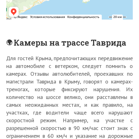
Камеры на трассе Таврида
Для гостей Крыма, предпочитающих передвижение
на автомобиле с ветерком, следует помнить о
камерах. Отзывы автолюбителей, проехавших по
магистрали Таврида в Крыму, говорят о камерах-
К
треногах, которые фиксируют нарушения. Их
р
количество на шоссе велико, они расставлены в
ы
П
самых неожиданных местах, и как правило, на
м
Ц
участках, где водители чаще всего нарушают
в
Р
К
6
скоростной режим. Например, на участке с
м
т
о
с
разрешенной скоростью в 90 км/час стоит знак с
а
е
г
Г
п
ограничением в 60 км/ч и указание на дорожные
е
с
д