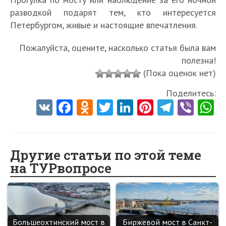
разводкой подарят тем, кто интересуется
Петербургом, живые и настоящие впечатления.
Пожалуйста, оцените, насколько статья была вам
полезна!
(Пока оценок нет)
Поделитесь:
V
Fa
O
T
Li
Pi
Te
Vi
K
ce
d
w
nk
nt
le
b
h
b
n
itt
e
er
gr
er
t
o
o
er
dI
es
a
Другие статьи по этой теме
на ТУРвопросе
o
kl
n
t
m
k
as
sn
ik
Большеохтинский мост в
Биржевой мост в Санкт-