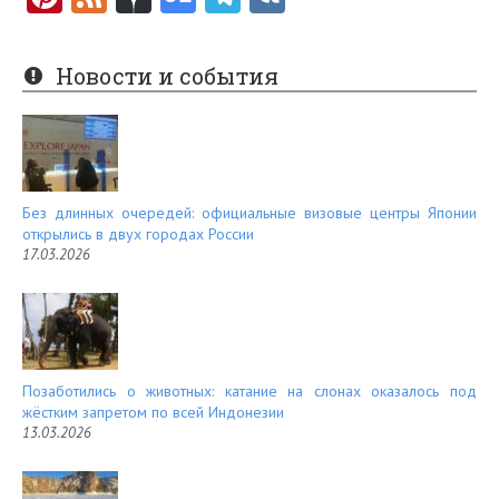
nt
e
er
e
Новости и события
es
d
t
Без длинных очередей: официальные визовые центры Японии
открылись в двух городах России
17.03.2026
Позаботились о животных: катание на слонах оказалось под
жёстким запретом по всей Индонезии
13.03.2026