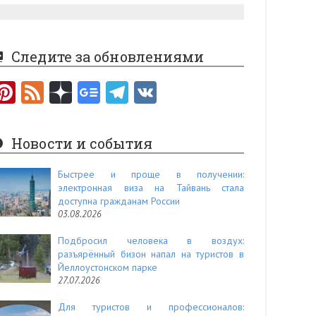
Следите за обновлениями
Pi
F
nt
e
er
e
Новости и события
es
d
t
Быстрее и проще в получении:
электронная виза на Тайвань стала
доступна гражданам России
03.08.2026
Подбросил человека в воздух:
разъярённый бизон напал на туристов в
Йеллоустонском парке
27.07.2026
Для туристов и профессионалов: