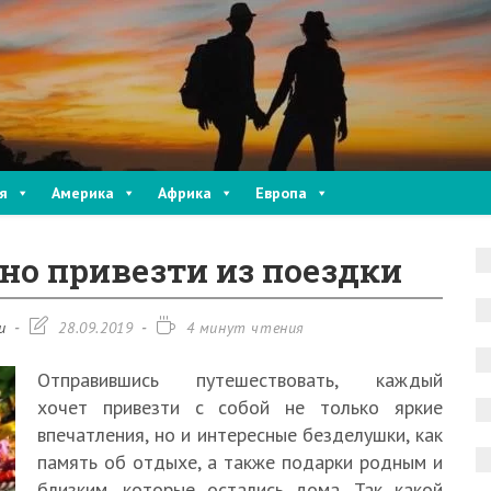
я
Америка
Африка
Европа
но привезти из поездки
Запись
Время
и
28.09.2019
4 минут чтения
изменена:
чтения:
Отправившись путешествовать, каждый
хочет привезти с собой не только яркие
впечатления, но и интересные безделушки, как
память об отдыхе, а также подарки родным и
близким, которые остались дома. Так какой