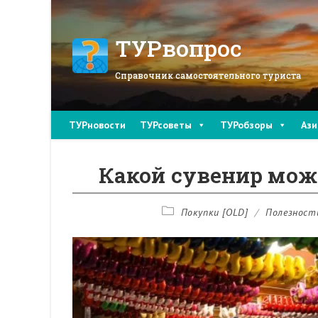
Перейти
к
содержимому
ТУРвопрос
Справочник самостоятельного туриста
ТУРновости
ТУРсоветы
ТУРобзоры
Ази
Какой сувенир мож
Рубрика
Покупки [OLD]
/
Полезност
записи: