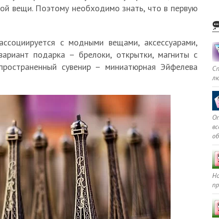
ой вещи. Поэтому необходимо знать, что в первую
ссоциируется с модными вещами, аксессуарами,
ариант подарка – брелоки, открытки, магниты с
спространенный сувенир – миниатюрная Эйфелева
С
л
Оп
в
о
Но
пр