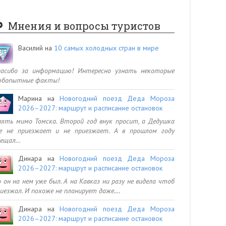
Мнения и вопросы туристов
Василий
на
10 самых холодных стран в мире
пасибо за информацию! Интересно узнать некоторые
юбопытные факты!
Марина
на
Новогодний поезд Деда Мороза
2026–2027: маршрут и расписание остановок
ять мимо Томска. Второй год внук просит, а Дедушка
се не приезжает и не приезжает. А в прошлом году
бещал…
Динара
на
Новогодний поезд Деда Мороза
2026–2027: маршрут и расписание остановок
 он на нем уже был. А на Кавказ ни разу не видела чтоб
иезжал. И похоже не планирует даже.…
Динара
на
Новогодний поезд Деда Мороза
2026–2027: маршрут и расписание остановок