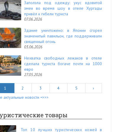
Заползла под одежду: укус ядовитой
змеи во время шоу в отеле Хургады
привёл к гибели туриста
07.06.2026
Здание уничтожено: в Японии сгорел
знаменитый павильон, где поддерживали
священный огонь
03.06.2026
Нехватка свободных лежаков в отеле
сделала туриста богаче почти на 1000
евро
27.05.2026
1
2
3
4
5
›
е актуальные новости =>>>
уристические товары
Топ 10 лучших туристических ножей в