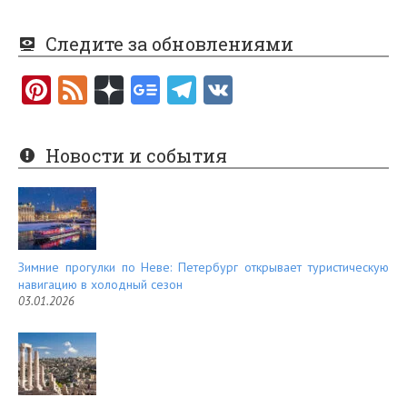
Следите за обновлениями
Pi
F
nt
e
er
e
Новости и события
es
d
t
Зимние прогулки по Неве: Петербург открывает туристическую
навигацию в холодный сезон
03.01.2026