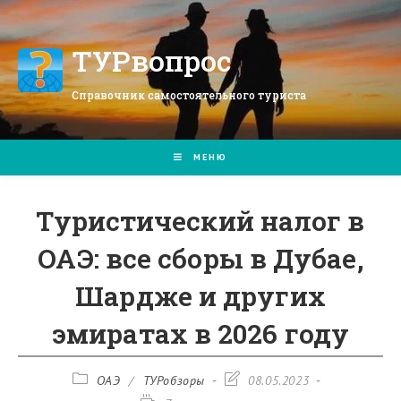
Перейти
к
содержимому
ТУРвопрос
Справочник самостоятельного туриста
МЕНЮ
Туристический налог в
ОАЭ: все сборы в Дубае,
Шардже и других
эмиратах в 2026 году
Рубрика
Запись
ОАЭ
/
ТУРобзоры
08.05.2023
записи:
изменена: