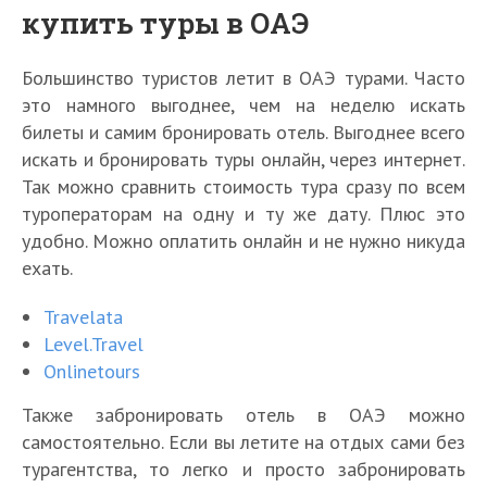
купить туры в ОАЭ
Большинство туристов летит в ОАЭ турами. Часто
это намного выгоднее, чем на неделю искать
билеты и самим бронировать отель. Выгоднее всего
искать и бронировать туры онлайн, через интернет.
Так можно сравнить стоимость тура сразу по всем
Л
туроператорам на одну и ту же дату. Плюс это
у
удобно. Можно оплатить онлайн и не нужно никуда
в
ехать.
1
р
0
А
Л
Travelata
л
б
П
К
у
Level.Travel
у
у
р
а
ч
ч
-
Onlinetours
е
Д
к
ш
ш
Д
з
у
и
и
Также забронировать отель в ОАЭ можно
и
а
и
б
П
е
е
х
б
самостоятельно. Если вы летите на отдых сами без
д
а
а
с
д
э
и
е
й
турагентства, то легко и просто забронировать
р
т
о