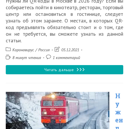
Нужны ли QR-коды в Москве в 2026 году? Если вы
году
собираетесь пойти в кинотеатр, ресторан, торговый
центр или остановиться в гостинице, следует
узнать об этом заранее. О местах, в которых QR-
код предъявлять обязательно стоит и о том, где
он не требуется, вы сможете узнать из данной
статьи.
Рубрика
Запись
Коронавирус
/
Россия
05.12.2021
записи:
изменена:
Время
Комментарии
8 минут чтения
1 комментарий
чтения:
к
записи:
Нужен
Читать дальше
ли
QR
Н
код
у
для
ж
поездки
ен
в
л