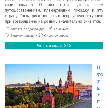
свои нюансы. О них стоит узнать всем
путешественникам, планирующим поездку в эту
страну. Тогда риск попасть в неприятную ситуацию
при возвращении на родину значительно снизится.
Рубрика
Запись
Абхазия
/
Коронавирус
17.08.2021
записи:
изменена:
Время
Комментарии
3 минут чтения
0 комментариев
чтения:
к
записи:
Новые
Читать дальше
правила
въезда
П
в
ус
Россию
т
из
я
Абхазии
т
для
л
и
россиян