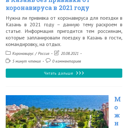
коронавируса в 2021 году
Нужна ли прививка от коронавируса для поездки в
Казань в 2021 году – данную тему раскроем в
статье. Информация пригодится тем россиянам,
которые запланировали поездку в Казань в гости,
командировку, на отдых.
Рубрика
Запись
Коронавирус
/
Россия
20.08.2021
записи:
изменена:
Время
Комментарии
5 минут чтения
0 комментариев
чтения:
к
записи:
Пустят
Читать дальше
ли
в
М
Казань
о
без
ж
прививки
н
от