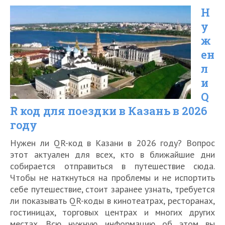
Н
код
у
для
ж
поездки
ен
в
л
Подмосковье
и
Q
в
R код для поездки в Казань в 2026
2026
году
году
Нужен ли QR-код в Казани в 2026 году? Вопрос
этот актуален для всех, кто в ближайшие дни
собирается отправиться в путешествие сюда.
Чтобы не наткнуться на проблемы и не испортить
себе путешествие, стоит заранее узнать, требуется
ли показывать QR-коды в кинотеатрах, ресторанах,
гостиницах, торговых центрах и многих других
местах. Всю нужную информацию об этом вы