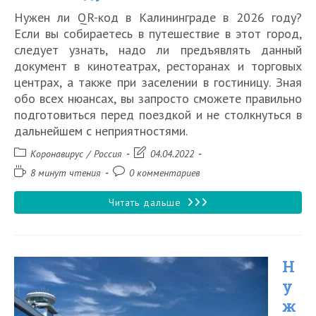
Нужен ли QR-код в Калининграде в 2026 году?
Если вы собираетесь в путешествие в этот город,
следует узнать, надо ли предъявлять данный
документ в кинотеатрах, ресторанах и торговых
центрах, а также при заселении в гостиницу. Зная
обо всех нюансах, вы запросто сможете правильно
подготовиться перед поездкой и не столкнуться в
дальнейшем с неприятностями.
Рубрика
Запись
Коронавирус
/
Россия
04.04.2022
записи:
изменена:
Время
Комментарии
8 минут чтения
0 комментариев
чтения:
к
записи:
Нужен
Читать дальше
ли
QR
Н
код
у
для
ж
поездки