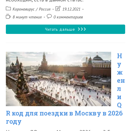
Рубрика
Запись
Коронавирус
/
Россия
19.12.2021
записи:
изменена:
Время
Комментарии
8 минут чтения
0 комментариев
чтения:
к
записи:
Нужен
Читать дальше
ли
QR
Н
код
у
для
ж
поездки
ен
в
л
Санкт-
и
Q
Петербург
R код для поездки в Москву в 2026
в
году
2026