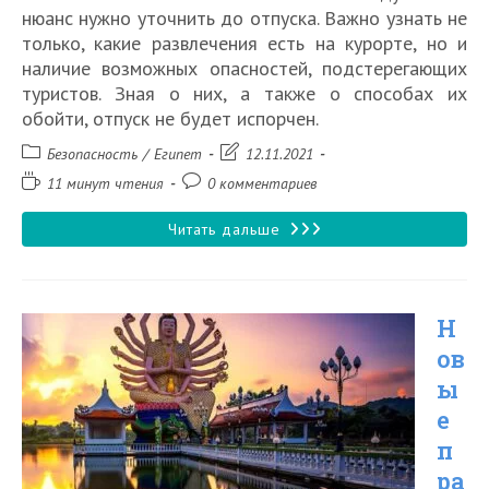
нюанс нужно уточнить до отпуска. Важно узнать не
только, какие развлечения есть на курорте, но и
наличие возможных опасностей, подстерегающих
туристов. Зная о них, а также о способах их
обойти, отпуск не будет испорчен.
Рубрика
Запись
Безопасность
/
Египет
12.11.2021
записи:
изменена:
Время
Комментарии
11 минут чтения
0 комментариев
чтения:
к
записи:
Безопасно
Читать дальше
ли
лететь
Н
в
ов
Египет
ы
в
е
2026
п
году
ра