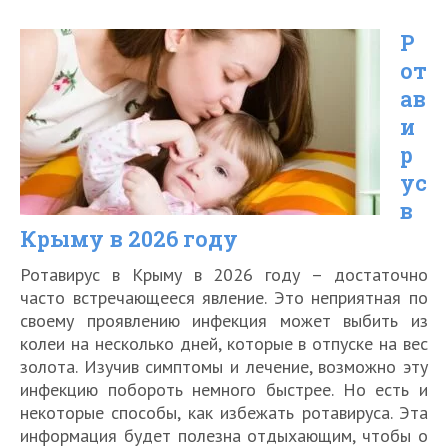
в
Р
Москву
от
без
ав
прививки
и
от
р
коронавируса
ус
в
в
Крыму в 2026 году
2021
году
Ротавирус в Крыму в 2026 году – достаточно
часто встречающееся явление. Это неприятная по
своему проявлению инфекция может выбить из
колеи на несколько дней, которые в отпуске на вес
золота. Изучив симптомы и лечение, возможно эту
инфекцию побороть немного быстрее. Но есть и
некоторые способы, как избежать ротавируса. Эта
информация будет полезна отдыхающим, чтобы о