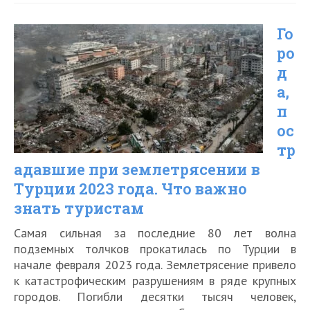
акулы
Го
возле
ро
Дубая,
д
Шарджи,
а,
Абу-
п
Даби
ос
тр
и
адавшие при землетрясении в
других
Турции 2023 года. Что важно
курортов
знать туристам
ОАЭ
Самая сильная за последние 80 лет волна
подземных толчков прокатилась по Турции в
начале февраля 2023 года. Землетрясение привело
к катастрофическим разрушениям в ряде крупных
городов. Погибли десятки тысяч человек,