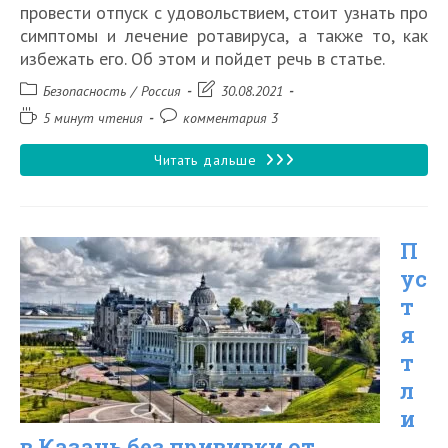
провести отпуск с удовольствием, стоит узнать про
симптомы и лечение ротавируса, а также то, как
избежать его. Об этом и пойдет речь в статье.
Рубрика
Запись
Безопасность
/
Россия
30.08.2021
записи:
изменена:
Время
Комментарии
5 минут чтения
комментария 3
чтения:
к
записи:
Ротавирус
Читать дальше
в
Сочи
П
в
ус
2026
т
году
я
т
л
и
в Казань без прививки от