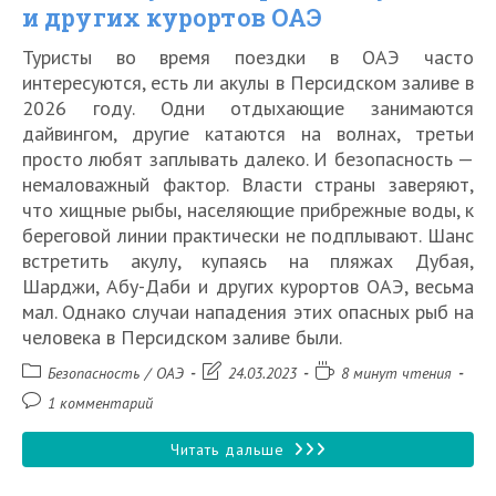
и других курортов ОАЭ
Туристы во время поездки в ОАЭ часто
интересуются, есть ли акулы в Персидском заливе в
2026 году. Одни отдыхающие занимаются
дайвингом, другие катаются на волнах, третьи
просто любят заплывать далеко. И безопасность —
немаловажный фактор. Власти страны заверяют,
что хищные рыбы, населяющие прибрежные воды, к
береговой линии практически не подплывают. Шанс
встретить акулу, купаясь на пляжах Дубая,
Шарджи, Абу-Даби и других курортов ОАЭ, весьма
мал. Однако случаи нападения этих опасных рыб на
человека в Персидском заливе были.
Рубрика
Запись
Время
Безопасность
/
ОАЭ
24.03.2023
8 минут чтения
записи:
изменена:
чтения:
Комментарии
1 комментарий
к
записи:
Есть
Читать дальше
ли