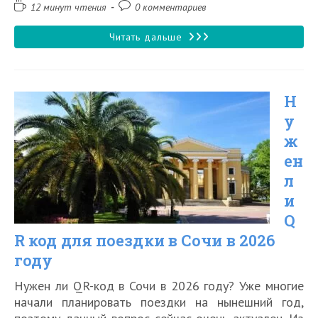
записи:
изменена:
Время
Комментарии
12 минут чтения
0 комментариев
чтения:
к
записи:
Безопасно
Читать дальше
ли
ехать
Н
на
у
отдых
ж
в
ен
Крым
л
в
и
Q
2026
R код для поездки в Сочи в 2026
году
году
Нужен ли QR-код в Сочи в 2026 году? Уже многие
начали планировать поездки на нынешний год,