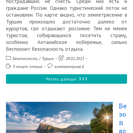
пострадавших не счесть. Среди них есть и
граждане России. Однако туристический поток не
остановлен. По карте видно, что землетрясение в
Турции произошло достаточно далеко от
курортов, где отдыхают россияне. Тем не менее
туристов, собирающихся посетить страну,
особенно Анталийское побережье, сильно
беспокоит безопасность отдыха.
Рубрика
Запись
Безопасность
/
Турция
28.02.2023
записи:
изменена:
Время
Комментарии
9 минут чтения
комментариев 6
чтения:
к
записи:
Города,
Читать дальше
пострадавшие
при
Бе
землетрясении
зо
в
п
Турции
ас