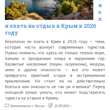
2023
н
года.
о
л
Что
и ехать на отдых в Крым в 2026
важно
году
знать
Безопасно ли ехать в Крым в 2026 году — тема,
туристам
которая часто волнует современных туристов.
Нужно помнить, что здесь не только теплое море,
пальмы и прозрачные озера в окружении гор.
Ядовитые насекомые (пауки, скорпионы), медузы,
змеи и другие опасности — все это может
превратить приятный отдых в экстремальное
приключение. Но стоит ли их действительно
бояться или опасность не так уж и велика? Перед
поездкой лучше узнать, что может подстерегать
туриста на отдыхе в Крыму.
Рубрика
Запись
Безопасность
/
Россия
25.09.2022