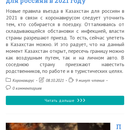
для россиян в 2021 году
Новые правила въезда в Казахстан для россиян в
2021 в связи с коронавирусом следует уточнить
тем, кто собирается в поездку. Отталкиваясь от
складывающейся обстановки с инфекцией, власти
страны разрешают приезд. То есть, сейчас улететь
в Казахстан можно. И это радует, что на данный
момент Казахстан открыт, пересечь границу можно
как воздушным путем, так и на личном авто. В
соседнюю страну приезжают навестить
родственников, по работе и в туристических целях.
Рубрика
Запись
Время
Коронавирус
08.10.2021
9 минут чтения
записи:
изменена:
чтения:
Комментарии
0 комментариев
к
записи:
Актуальные
Читать дальше
правила
въезда
П
в