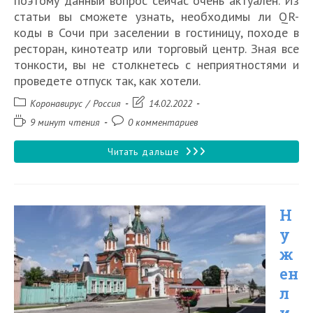
поэтому данный вопрос сейчас очень актуален. Из
статьи вы сможете узнать, необходимы ли QR-
коды в Сочи при заселении в гостиницу, походе в
ресторан, кинотеатр или торговый центр. Зная все
тонкости, вы не столкнетесь с неприятностями и
проведете отпуск так, как хотели.
Рубрика
Запись
Коронавирус
/
Россия
14.02.2022
записи:
изменена:
Время
Комментарии
9 минут чтения
0 комментариев
чтения:
к
записи:
Нужен
Читать дальше
ли
QR
Н
код
у
для
ж
поездки
ен
в
л
Сочи
и