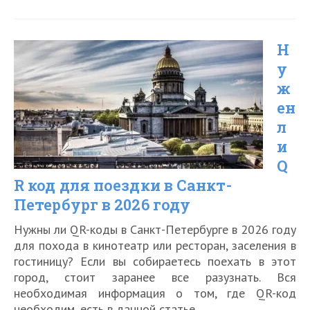
ли
QR
Н
код
у
для
ж
перелета
ен
по
л
России
и
Q
в
R код для поездки в Санкт-
2026
Петербург в 2026 году
году
Нужны ли QR-коды в Санкт-Петербурге в 2026 году
для похода в кинотеатр или ресторан, заселения в
гостиницу? Если вы собираетесь поехать в этот
город, стоит заранее все разузнать. Вся
необходимая информация о том, где QR-код
необходим, есть в данной статье.