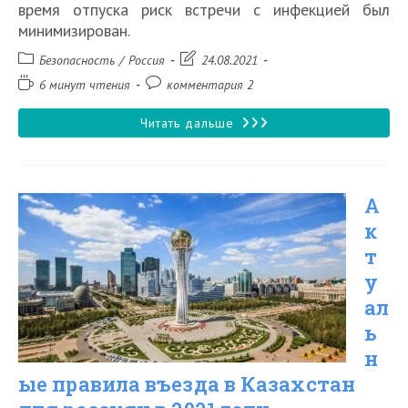
время отпуска риск встречи с инфекцией был
минимизирован.
Рубрика
Запись
Безопасность
/
Россия
24.08.2021
записи:
изменена:
Время
Комментарии
6 минут чтения
комментария 2
чтения:
к
записи:
Ротавирус
Читать дальше
в
Крыму
А
в
к
2026
т
году
у
ал
ь
н
ые правила въезда в Казахстан