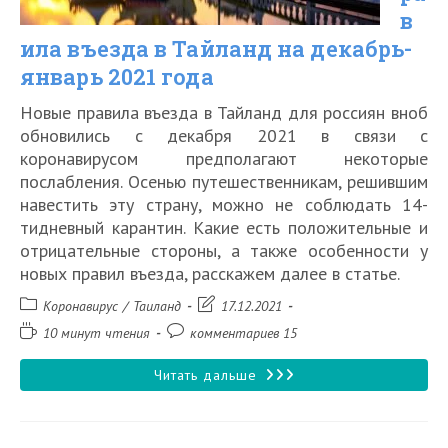
в
ила въезда в Тайланд на декабрь-
январь 2021 года
Новые правила въезда в Тайланд для россиян вноб
обновились с декабря 2021 в связи с
коронавирусом предполагают некоторые
послабления. Осенью путешественникам, решившим
навестить эту страну, можно не соблюдать 14-
тидневный карантин. Какие есть положительные и
отрицательные стороны, а также особенности у
новых правил въезда, расскажем далее в статье.
Рубрика
Запись
Коронавирус
/
Таиланд
17.12.2021
записи:
изменена:
Время
Комментарии
10 минут чтения
комментариев 15
чтения:
к
записи:
Новые
Читать дальше
правила
въезда