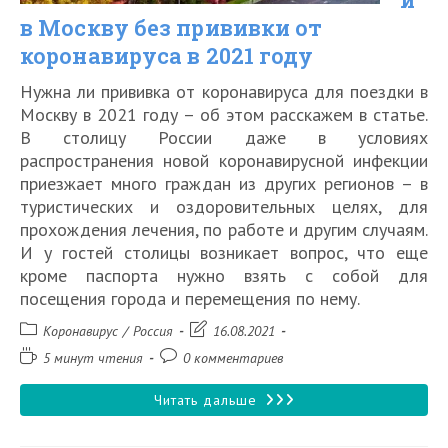
в Москву без прививки от
в
коронавируса в 2021 году
2021
Нужна ли прививка от коронавируса для поездки в
году
Москву в 2021 году – об этом расскажем в статье.
от
В столицу России даже в условиях
Роспотребнадзора
распространения новой коронавирусной инфекции
приезжает много граждан из других регионов – в
туристических и оздоровительных целях, для
прохождения лечения, по работе и другим случаям.
И у гостей столицы возникает вопрос, что еще
кроме паспорта нужно взять с собой для
посещения города и перемещения по нему.
Рубрика
Запись
Коронавирус
/
Россия
16.08.2021
записи:
изменена:
Время
Комментарии
5 минут чтения
0 комментариев
чтения:
к
записи:
Пустят
Читать дальше
ли