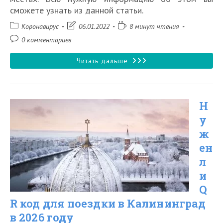
сможете узнать из данной статьи.
Рубрика
Запись
Время
Коронавирус
06.01.2022
8 минут чтения
записи:
изменена:
чтения:
Комментарии
0 комментариев
к
записи:
Нужен
Читать дальше
ли
QR
Н
код
у
для
ж
поездки
ен
в
л
Казань
и
Q
в
R код для поездки в Калининград
2026
в 2026 году
году