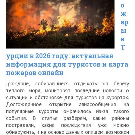
о
Казахстан
ж
для
ар
россиян
ы
в
в
Т
2021
урции в 2026 году: актуальная
году
информация для туристов и карта
пожаров онлайн
Граждане, собиравшиеся отдыхать на берегу
теплого моря, мониторят последние новости о
ситуации и обстановке для туристов на курортах.
Долгожданное открытие авиасообщения на
популярные курорты омрачилось из-за такого
события. В статье разберем, какие районы
пострадали, какие последствия уже можно
обнаружить, и на основе данных опишем, возможен