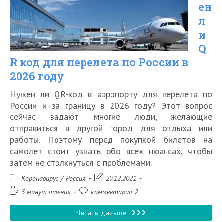
ен
в
л
Калининград
и
Q
в
R код для перелета по России в
2026
2026 году
году
Нужен ли QR-код в аэропорту для перелета по
России и за границу в 2026 году? Этот вопрос
сейчас задают многие люди, желающие
отправиться в другой город для отдыха или
работы. Поэтому перед покупкой билетов на
самолет стоит узнать обо всех нюансах, чтобы
затем не столкнуться с проблемами.
Рубрика
Запись
Коронавирус
/
Россия
20.12.2021
записи:
изменена:
Время
Комментарии
5 минут чтения
комментария 2
чтения:
к
записи:
Нужен
Читать дальше