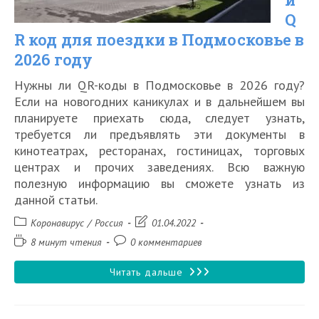
Q
в
R код для поездки в Подмосковье в
2026
2026 году
году
Нужны ли QR-коды в Подмосковье в 2026 году?
Если на новогодних каникулах и в дальнейшем вы
планируете приехать сюда, следует узнать,
требуется ли предъявлять эти документы в
кинотеатрах, ресторанах, гостиницах, торговых
центрах и прочих заведениях. Всю важную
полезную информацию вы сможете узнать из
данной статьи.
Рубрика
Запись
Коронавирус
/
Россия
01.04.2022
записи:
изменена:
Время
Комментарии
8 минут чтения
0 комментариев
чтения:
к
записи:
Нужен
Читать дальше
ли
QR