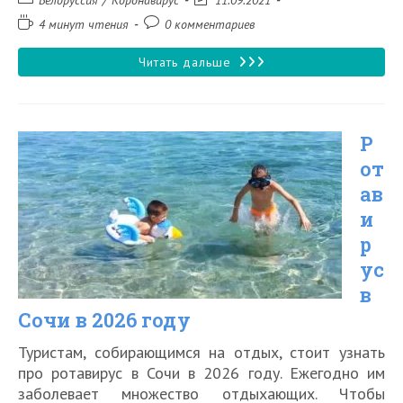
Белоруссия
/
Коронавирус
11.09.2021
записи:
изменена:
Время
Комментарии
4 минут чтения
0 комментариев
чтения:
к
записи:
Пустят
Читать дальше
ли
в
Р
Белоруссию
от
без
ав
прививки
и
от
р
коронавируса
ус
в
в
Сочи в 2026 году
2021
году
Туристам, собирающимся на отдых, стоит узнать
про ротавирус в Сочи в 2026 году. Ежегодно им
заболевает множество отдыхающих. Чтобы