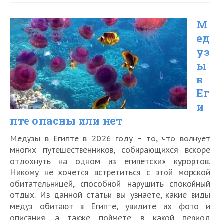
QR
М
код
ед
для
уз
поездки
ы
на
в
поезде
Ег
и
по
пте опасны или нет
России
Медузы в Египте в 2026 году – то, что волнует
многих путешественников, собирающихся вскоре
отдохнуть на одном из египетских курортов.
Никому не хочется встретиться с этой морской
обитательницей, способной нарушить спокойный
отдых. Из данной статьи вы узнаете, какие виды
медуз обитают в Египте, увидите их фото и
описания, а также поймете, в какой период