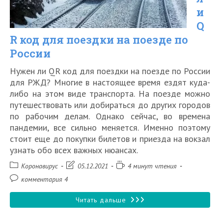
Москву
и
Q
в
R код для поездки на поезде по
2026
России
году
Нужен ли QR код для поездки на поезде по России
для РЖД? Многие в настоящее время ездят куда-
либо на этом виде транспорта. На поезде можно
путешествовать или добираться до других городов
по рабочим делам. Однако сейчас, во времена
пандемии, все сильно меняется. Именно поэтому
стоит еще до покупки билетов и приезда на вокзал
узнать обо всех важных нюансах.
Рубрика
Запись
Время
Коронавирус
05.12.2021
4 минут чтения
записи:
изменена:
чтения:
Комментарии
комментария 4
к
записи:
Нужен
Читать дальше
ли