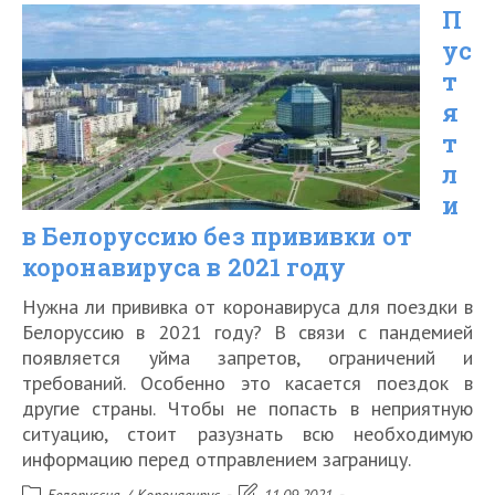
П
в
ус
Тайланд
т
на
я
декабрь-
т
январь
л
и
2021
в Белоруссию без прививки от
года
коронавируса в 2021 году
Нужна ли прививка от коронавируса для поездки в
Белоруссию в 2021 году? В связи с пандемией
появляется уйма запретов, ограничений и
требований. Особенно это касается поездок в
другие страны. Чтобы не попасть в неприятную
ситуацию, стоит разузнать всю необходимую
информацию перед отправлением заграницу.
Рубрика
Запись