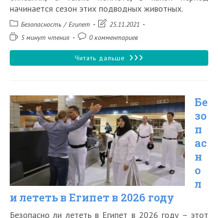
начинается сезон этих подводных животных.
Рубрика
Запись
Безопасность
/
Египет
25.11.2021
записи:
изменена:
Время
Комментарии
5 минут чтения
0 комментариев
чтения:
к
записи:
Медузы
Читать дальше
в
Египте
Бе
опасны
зо
или
п
нет
ас
н
о
л
и лететь в Египет в 2026 году
Безопасно ли лететь в Египет в 2026 году – этот