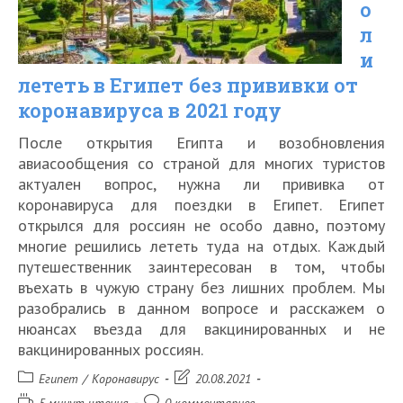
о
коронавируса
л
и
в
лететь в Египет без прививки от
2021
коронавируса в 2021 году
году
После открытия Египта и возобновления
авиасообщения со страной для многих туристов
актуален вопрос, нужна ли прививка от
коронавируса для поездки в Египет. Египет
открылся для россиян не особо давно, поэтому
многие решились лететь туда на отдых. Каждый
путешественник заинтересован в том, чтобы
въехать в чужую страну без лишних проблем. Мы
разобрались в данном вопросе и расскажем о
нюансах въезда для вакцинированных и не
вакцинированных россиян.
Рубрика
Запись
Египет
/
Коронавирус
20.08.2021
записи:
изменена:
Время
Комментарии