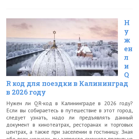
ли
QR
Н
код
у
для
ж
поездки
ен
в
л
Казань
и
Q
в
R код для поездки в Калининград
2026
в 2026 году
году
Нужен ли QR-код в Калининграде в 2026 году?
Если вы собираетесь в путешествие в этот город,
следует узнать, надо ли предъявлять данный
документ в кинотеатрах, ресторанах и торговых
центрах, а также при заселении в гостиницу. Зная
обо всех нюансах, вы запросто сможете правильно