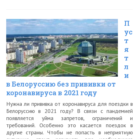
правила
въезда
П
в
ус
Тайланд
т
на
я
декабрь-
т
январь
л
и
2021
в Белоруссию без прививки от
года
коронавируса в 2021 году
Нужна ли прививка от коронавируса для поездки в
Белоруссию в 2021 году? В связи с пандемией
появляется уйма запретов, ограничений и
требований. Особенно это касается поездок в
другие страны. Чтобы не попасть в неприятную