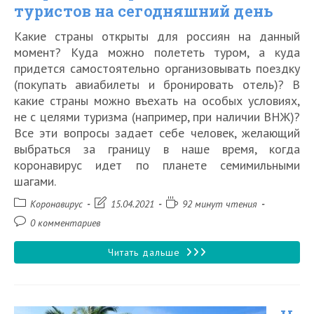
туристов на сегодняшний день
Какие страны открыты для россиян на данный
момент? Куда можно полететь туром, а куда
придется самостоятельно организовывать поездку
(покупать авиабилеты и бронировать отель)? В
какие страны можно въехать на особых условиях,
не с целями туризма (например, при наличии ВНЖ)?
Все эти вопросы задает себе человек, желающий
выбраться за границу в наше время, когда
коронавирус идет по планете семимильными
шагами.
Рубрика
Запись
Время
Коронавирус
15.04.2021
92 минут чтения
записи:
изменена:
чтения:
Комментарии
0 комментариев
к
записи:
Какие
Читать дальше
страны
открыты