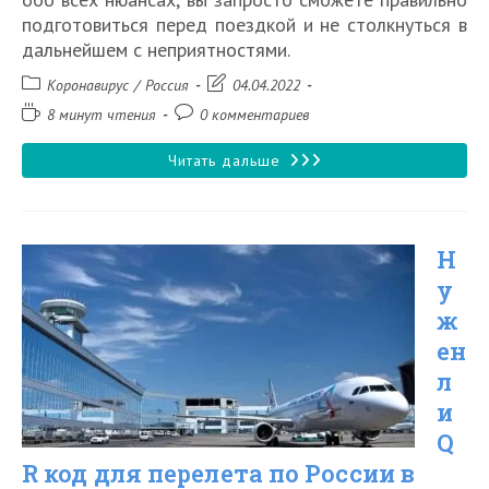
подготовиться перед поездкой и не столкнуться в
дальнейшем с неприятностями.
Рубрика
Запись
Коронавирус
/
Россия
04.04.2022
записи:
изменена:
Время
Комментарии
8 минут чтения
0 комментариев
чтения:
к
записи:
Нужен
Читать дальше
ли
QR
Н
код
у
для
ж
поездки
ен
в
л
Калининград
и
Q
в
R код для перелета по России в
2026