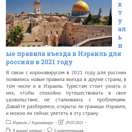
к
без
т
прививки
у
от
ал
коронавируса
ь
н
ые правила въезда в Израиль для
россиян в 2021 году
В связи с коронавирусом в 2021 году для россиян
появились новые правила въезда в другие страны, в
том числе и в Израиль. Туристам стоит узнать о
них, чтобы спокойно путешествовать в свое
удовольствие, не сталкиваясь с проблемами.
Давайте разберемся, открыты ли границы Израиля,
и можно ли сейчас улететь в эту страну.
Рубрика
Запись
Израиль
/
Коронавирус
29.07.2021
записи:
изменена:
Время
Комментарии
9 минут чтения
0 комментариев