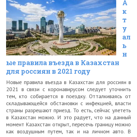
А
Москву
к
без
т
прививки
у
от
ал
коронавируса
ь
н
в
ые правила въезда в Казахстан
2021
для россиян в 2021 году
году
Новые правила въезда в Казахстан для россиян в
2021 в связи с коронавирусом следует уточнить
тем, кто собирается в поездку. Отталкиваясь от
складывающейся обстановки с инфекцией, власти
страны разрешают приезд. То есть, сейчас улететь
в Казахстан можно. И это радует, что на данный
момент Казахстан открыт, пересечь границу можно
как воздушным путем, так и на личном авто. В