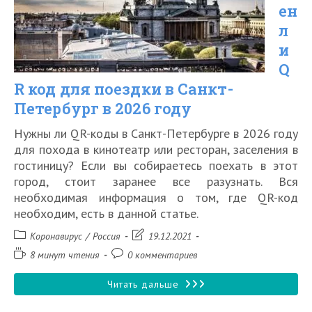
перелета
ен
по
л
России
и
Q
в
R код для поездки в Санкт-
2026
Петербург в 2026 году
году
Нужны ли QR-коды в Санкт-Петербурге в 2026 году
для похода в кинотеатр или ресторан, заселения в
гостиницу? Если вы собираетесь поехать в этот
город, стоит заранее все разузнать. Вся
необходимая информация о том, где QR-код
необходим, есть в данной статье.
Рубрика
Запись
Коронавирус
/
Россия
19.12.2021
записи:
изменена:
Время
Комментарии
8 минут чтения
0 комментариев
чтения:
к
записи:
Нужен
Читать дальше
ли