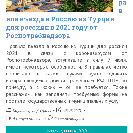
коронавируса
ра
в
в
ила въезда в Россию из Турции
2021
для россиян в 2021 году от
году
Роспотребнадзора
Правила въезда в Россию из Турции для россиян
2021 в связи с коронавирусом от
Роспотребнадзора, вступившие в силу 7 июля,
имеют некоторые особенности. В правилах четко
прописано, в каких случаях нужно сдавать
возвращающимся домой гражданам РФ ПЦР по
приезду, а в каких – он не требуется. Также
расскажем, как заполнять требуемые формы на
портале государственных и муниципальных услуг.
Рубрика
Запись
Коронавирус
/
Турция
08.08.2021
записи:
изменена:
Время
Комментарии
4 минут чтения
0 комментариев
чтения:
к
записи:
Новые
Читать дальше