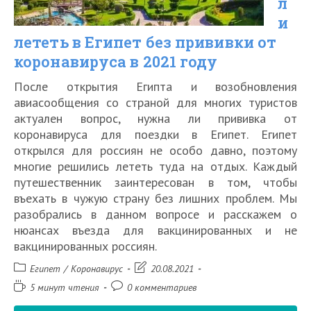
л
и
в
лететь в Египет без прививки от
2021
коронавируса в 2021 году
году
После открытия Египта и возобновления
авиасообщения со страной для многих туристов
актуален вопрос, нужна ли прививка от
коронавируса для поездки в Египет. Египет
открылся для россиян не особо давно, поэтому
многие решились лететь туда на отдых. Каждый
путешественник заинтересован в том, чтобы
въехать в чужую страну без лишних проблем. Мы
разобрались в данном вопросе и расскажем о
нюансах въезда для вакцинированных и не
вакцинированных россиян.
Рубрика
Запись
Египет
/
Коронавирус
20.08.2021
записи:
изменена:
Время
Комментарии
5 минут чтения
0 комментариев
чтения:
к