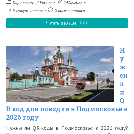
Рубрика
Запись
Коронавирус
/
Россия
14.02.2022
записи:
изменена:
Время
Комментарии
9 минут чтения
0 комментариев
чтения:
к
записи:
Нужен
Читать дальше
ли
QR
Н
код
у
для
ж
поездки
ен
в
л
Сочи
и
Q
в
R код для поездки в Подмосковье в
2026
2026 году
году
Нужны ли QR-коды в Подмосковье в 2026 году?