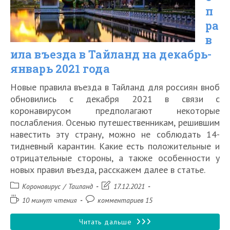
на
п
поезде
ра
в
по
ила въезда в Тайланд на декабрь-
России
январь 2021 года
Новые правила въезда в Тайланд для россиян вноб
обновились с декабря 2021 в связи с
коронавирусом предполагают некоторые
послабления. Осенью путешественникам, решившим
навестить эту страну, можно не соблюдать 14-
тидневный карантин. Какие есть положительные и
отрицательные стороны, а также особенности у
новых правил въезда, расскажем далее в статье.
Рубрика
Запись
Коронавирус
/
Таиланд
17.12.2021
записи:
изменена:
Время
Комментарии
10 минут чтения
комментариев 15
чтения:
к
записи:
Новые
Читать дальше