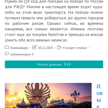
Нужен ли QR код для поездки на поезде по России
для РЖД? Многие в настоящее время ездят куда-
либо на этом виде транспорта. На поезде можно
путешествовать или добираться до других городов
по рабочим делам. Однако сейчас, во времена
пандемии, все сильно меняется. Именно поэтому
стоит еще до покупки билетов и приезда на вокзал
узнать обо всех важных нюансах.
Рубрика
Запись
Время
Коронавирус
05.12.2021
4 минут чтения
записи:
изменена:
чтения:
Комментарии
комментария 4
к
записи:
Нужен
Читать дальше
ли
QR
Н
код
ов
для
ы
поездки
е