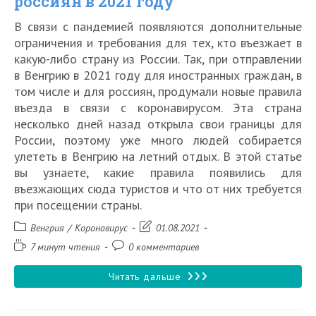
россиян в 2021 году
году
В связи с пандемией появляются дополнительные
ограничения и требования для тех, кто въезжает в
какую-либо страну из России. Так, при отправлении
в Венгрию в 2021 году для иностранных граждан, в
том числе и для россиян, продумали новые правила
въезда в связи с коронавирусом. Эта страна
несколько дней назад открыла свои границы для
России, поэтому уже много людей собирается
улететь в Венгрию на летний отдых. В этой статье
вы узнаете, какие правила появились для
въезжающих сюда туристов и что от них требуется
при посещении страны.
Рубрика
Запись
Венгрия
/
Коронавирус
01.08.2021
записи:
изменена:
Время
Комментарии
7 минут чтения
0 комментариев
чтения:
к
записи:
Актуальные
Читать дальше
правила