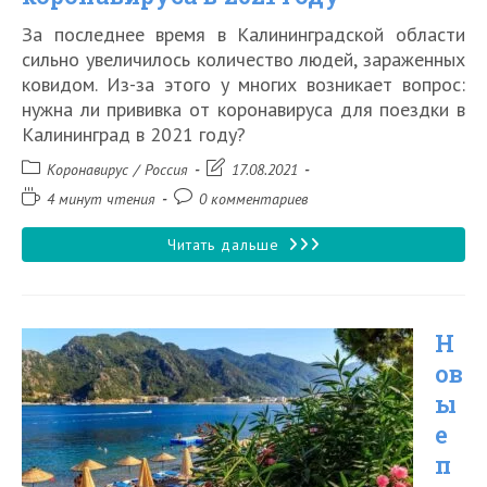
За последнее время в Калининградской области
сильно увеличилось количество людей, зараженных
ковидом. Из-за этого у многих возникает вопрос:
нужна ли прививка от коронавируса для поездки в
Калининград в 2021 году?
Рубрика
Запись
Коронавирус
/
Россия
17.08.2021
записи:
изменена:
Время
Комментарии
4 минут чтения
0 комментариев
чтения:
к
записи:
Пустят
Читать дальше
ли
в
Н
Калининград
ов
без
ы
прививки
е
от
п