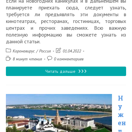
Если на новогодних каникулах и в дальнейшем вы
планируете приехать сюда, следует узнать,
требуется ли предъявлять эти документы в
кинотеатрах, ресторанах, гостиницах, торговых
центрах и прочих заведениях. Всю важную
полезную информацию вы сможете узнать из
данной статьи.
Рубрика
Запись
Коронавирус
/
Россия
01.04.2022
записи:
изменена:
Время
Комментарии
8 минут чтения
0 комментариев
чтения:
к
записи:
Нужен
Читать дальше
ли
QR
Н
код
у
для
ж
поездки
ен
в
л