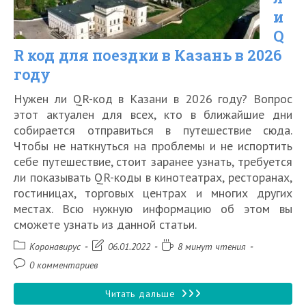
Подмосковье
и
Q
в
R код для поездки в Казань в 2026
2026
году
году
Нужен ли QR-код в Казани в 2026 году? Вопрос
этот актуален для всех, кто в ближайшие дни
собирается отправиться в путешествие сюда.
Чтобы не наткнуться на проблемы и не испортить
себе путешествие, стоит заранее узнать, требуется
ли показывать QR-коды в кинотеатрах, ресторанах,
гостиницах, торговых центрах и многих других
местах. Всю нужную информацию об этом вы
сможете узнать из данной статьи.
Рубрика
Запись
Время
Коронавирус
06.01.2022
8 минут чтения
записи:
изменена:
чтения:
Комментарии
0 комментариев
к
записи:
Нужен
Читать дальше