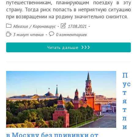
путешественникам, планирующим поездку в эту
страну. Тогда риск попасть в неприятную ситуацию
при возвращении на родину значительно снизится.
Рубрика
Запись
Абхазия
/
Коронавирус
17.08.2021
записи:
изменена:
Время
Комментарии
3 минут чтения
0 комментариев
чтения:
к
записи:
Новые
Читать дальше
правила
въезда
П
в
ус
Россию
т
из
я
Абхазии
т
для
л
и
россиян
в Москву без прививки от
в