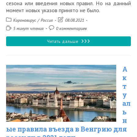
сезона или введения новых правил. Но на данный
момент новых указов принято не было.
Рубрика
Запись
Коронавирус
/
Россия
08.08.2021
записи:
изменена:
Время
Комментарии
5 минут чтения
0 комментариев
чтения:
к
записи:
Пустят
Читать дальше
ли
в
А
Крым
к
без
т
прививки
у
от
ал
коронавируса
ь
н
в
ые правила въезда в Венгрию для
2021