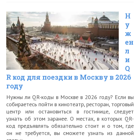
QR
Н
код
у
для
ж
поездки
ен
в
л
Санкт-
и
Q
Петербург
R код для поездки в Москву в 2026
в
году
2026
Нужны ли QR-коды в Москве в 2026 году? Если вы
году
собираетесь пойти в кинотеатр, ресторан, торговый
центр или остановиться в гостинице, следует
узнать об этом заранее. О местах, в которых QR-
код предъявлять обязательно стоит и о том, где
он не требуется, вы сможете узнать из данной