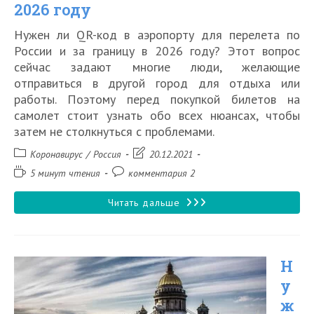
2026 году
году
Нужен ли QR-код в аэропорту для перелета по
России и за границу в 2026 году? Этот вопрос
сейчас задают многие люди, желающие
отправиться в другой город для отдыха или
работы. Поэтому перед покупкой билетов на
самолет стоит узнать обо всех нюансах, чтобы
затем не столкнуться с проблемами.
Рубрика
Запись
Коронавирус
/
Россия
20.12.2021
записи:
изменена:
Время
Комментарии
5 минут чтения
комментария 2
чтения:
к
записи:
Нужен
Читать дальше
ли
QR
Н
код
у
для
ж