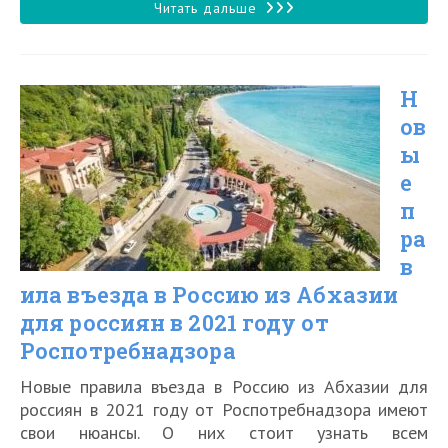
записи:
Можно
Читать дальше
ли
лететь
Н
в
ов
Египет
ы
без
е
прививки
п
от
ра
в
коронавируса
ила въезда в Россию из Абхазии
в
для россиян в 2021 году от
2021
Роспотребнадзора
году
Новые правила въезда в Россию из Абхазии для
россиян в 2021 году от Роспотребнадзора имеют
свои нюансы. О них стоит узнать всем