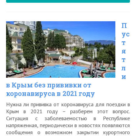
правила
въезда
П
в
ус
Россию
т
из
я
Турции
т
для
л
и
россиян
в Крым без прививки от
в
коронавируса в 2021 году
2021
Нужна ли прививка от коронавируса для поездки в
году
Крым в 2021 году – разберем этот вопрос.
от
Ситуация с заболеваемостью в Республике
Роспотребнадзора
напряженная, периодически в новостях появляются
сообщения о возможном закрытии курортного