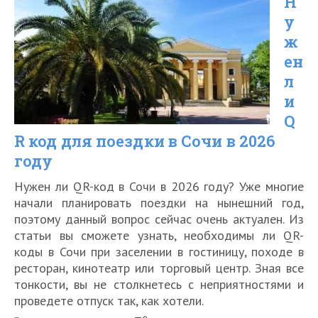
Н
для
у
российских
ж
туристов
ен
на
л
сегодняшний
и
Q
день
R код для поездки в Сочи в 2026
году
Нужен ли QR-код в Сочи в 2026 году? Уже многие
начали планировать поездки на нынешний год,
поэтому данный вопрос сейчас очень актуален. Из
статьи вы сможете узнать, необходимы ли QR-
коды в Сочи при заселении в гостиницу, походе в
ресторан, кинотеатр или торговый центр. Зная все
тонкости, вы не столкнетесь с неприятностями и
проведете отпуск так, как хотели.