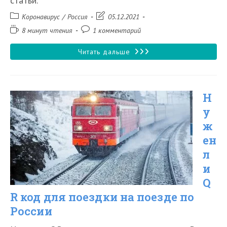
статьи.
Рубрика
Запись
Коронавирус
/
Россия
05.12.2021
записи:
изменена:
Время
Комментарии
8 минут чтения
1 комментарий
чтения:
к
записи:
Нужен
Читать дальше
ли
QR
Н
код
у
для
ж
поездки
ен
в
л
Москву
и
Q
в
R код для поездки на поезде по
2026
России
году