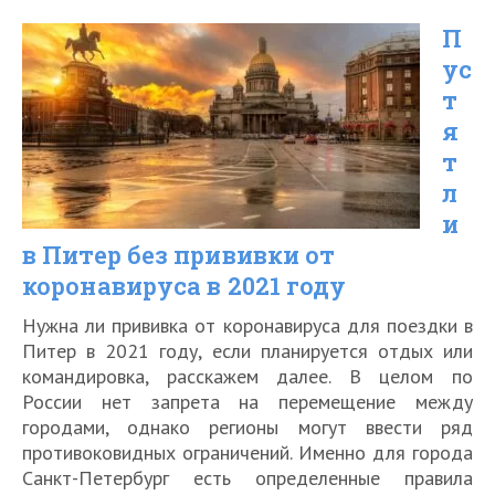
въезда
П
в
ус
Венгрию
т
для
я
россиян
т
в
л
и
2021
в Питер без прививки от
году
коронавируса в 2021 году
Нужна ли прививка от коронавируса для поездки в
Питер в 2021 году, если планируется отдых или
командировка, расскажем далее. В целом по
России нет запрета на перемещение между
городами, однако регионы могут ввести ряд
противоковидных ограничений. Именно для города
Санкт-Петербург есть определенные правила