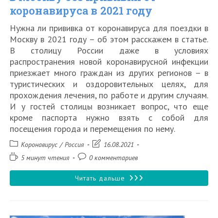
коронавируса в 2021 году
2021
Нужна ли прививка от коронавируса для поездки в
году
Москву в 2021 году – об этом расскажем в статье.
от
В столицу России даже в условиях
Роспотребнадзора
распространения новой коронавирусной инфекции
приезжает много граждан из других регионов – в
туристических и оздоровительных целях, для
прохождения лечения, по работе и другим случаям.
И у гостей столицы возникает вопрос, что еще
кроме паспорта нужно взять с собой для
посещения города и перемещения по нему.
Рубрика
Запись
Коронавирус
/
Россия
16.08.2021
записи:
изменена:
Время
Комментарии
5 минут чтения
0 комментариев
чтения:
к
записи:
Пустят
Читать дальше
ли
в