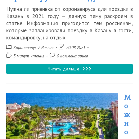
Нужна ли прививка от коронавируса для поездки в
Казань в 2021 году – данную тему раскроем в
статье. Информация пригодится тем россиянам,
которые запланировали поездку в Казань в гости,
командировку, на отдых.
Рубрика
Запись
Коронавирус
/
Россия
20.08.2021
записи:
изменена:
Время
Комментарии
5 минут чтения
0 комментариев
чтения:
к
записи:
Пустят
Читать дальше
ли
в
М
Казань
о
без
ж
прививки
н
от
о
коронавируса