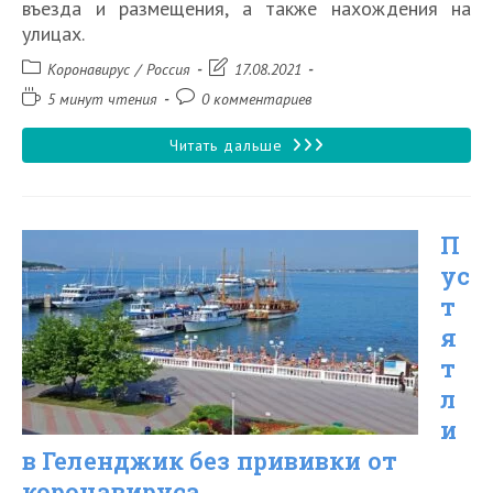
въезда и размещения, а также нахождения на
улицах.
Рубрика
Запись
Коронавирус
/
Россия
17.08.2021
записи:
изменена:
Время
Комментарии
5 минут чтения
0 комментариев
чтения:
к
записи:
Пустят
Читать дальше
ли
в
П
Питер
ус
без
т
прививки
я
от
т
коронавируса
л
и
в
в Геленджик без прививки от
2021
коронавируса