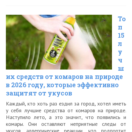
10
треккинговых
То
ботинок
п
в
15
2026
л
году
у
ч
ш
их средств от комаров на природе
в 2026 году, которые эффективно
защитят от укусов
Каждый, кто хоть раз ездил за город, хотел иметь
у себя лучшие средства от комаров на природе.
Наступило лето, а это значит, что появились и
комары. Они оставляют неприятные следы от
укусов, аллергические реакции, что подпортит