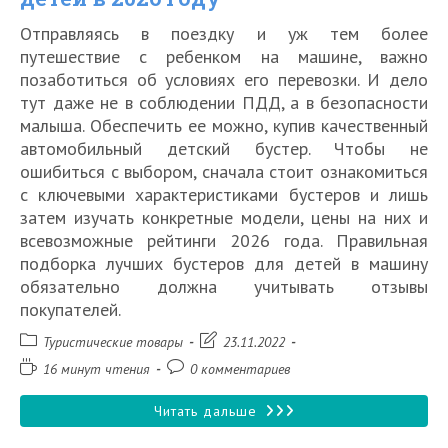
2026
Отправляясь в поездку и уж тем более
году
путешествие с ребенком на машине, важно
позаботиться об условиях его перевозки. И дело
тут даже не в соблюдении ПДД, а в безопасности
малыша. Обеспечить ее можно, купив качественный
автомобильный детский бустер. Чтобы не
ошибиться с выбором, сначала стоит ознакомиться
с ключевыми характеристиками бустеров и лишь
затем изучать конкретные модели, цены на них и
всевозможные рейтинги 2026 года. Правильная
подборка лучших бустеров для детей в машину
обязательно должна учитывать отзывы
покупателей.
Рубрика
Запись
Туристические товары
23.11.2022
записи:
изменена:
Время
Комментарии
16 минут чтения
0 комментариев
чтения:
к
записи:
Топ
Читать дальше
15