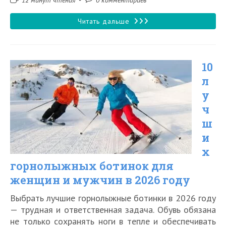
12 минут чтения
0 комментариев
чтения:
к
записи:
15
Читать дальше
лучших
горных
10
лыж
л
в
у
2026
ч
году
ш
по
и
х
обзорам
горнолыжных ботинок для
и
женщин и мужчин в 2026 году
отзывам
Выбрать лучшие горнолыжные ботинки в 2026 году
— трудная и ответственная задача. Обувь обязана
не только сохранять ноги в тепле и обеспечивать