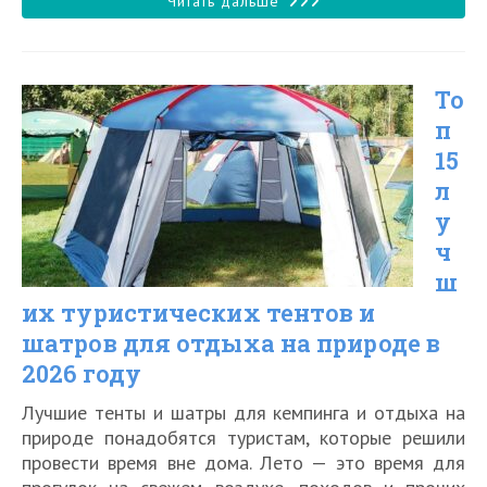
Топ
Читать дальше
15
лучших
То
двухместных
п
туристических
15
палаток
л
в
у
2026
ч
ш
году
их туристических тентов и
шатров для отдыха на природе в
2026 году
Лучшие тенты и шатры для кемпинга и отдыха на
природе понадобятся туристам, которые решили
провести время вне дома. Лето — это время для