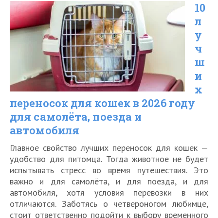
10
для
л
собак
у
в
ч
2026
ш
году
и
х
для
переносок для кошек в 2026 году
самолёта,
для самолёта, поезда и
поезда
автомобиля
и
Главное свойство лучших переносок для кошек —
автомобиля
удобство для питомца. Тогда животное не будет
испытывать стресс во время путешествия. Это
важно и для самолёта, и для поезда, и для
автомобиля, хотя условия перевозки в них
отличаются. Заботясь о четвероногом любимце,
стоит ответственно подойти к выбору временного