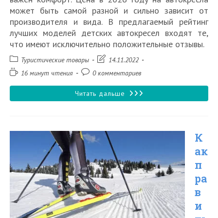
может быть самой разной и сильно зависит от
производителя и вида. В предлагаемый рейтинг
лучших моделей детских автокресел входят те,
что имеют исключительно положительные отзывы.
Рубрика
Запись
Туристические товары
14.11.2022
записи:
изменена:
Время
Комментарии
16 минут чтения
0 комментариев
чтения:
к
записи:
Топ
Читать дальше
15
лучших
К
детских
ак
автокресел
п
в
ра
2026 году
в
и