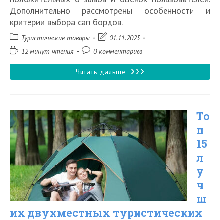
Дополнительно рассмотрены особенности и
критерии выбора сап бордов.
Рубрика
Запись
Туристические товары
01.11.2023
записи:
изменена:
Время
Комментарии
12 минут чтения
0 комментариев
чтения:
к
записи:
Топ
Читать дальше
10
лучших
То
сап
п
бордов
15
в
л
2026
у
году
ч
ш
их двухместных туристических