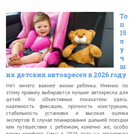
лучших
То
автомобильных
п
бустеров
15
для
л
детей
у
в
ч
ш
2026
их детских автокресел в 2026 году
году
Нет ничего важнее жизни ребенка. Именно по
этому правилу выбираются лучшие автокресла для
детей. Но объективные показатели здесь:
надежность фиксации, прочность конструкции,
стабильность установки и высокая оценка
экспертов. В случае планирования дальней поездки
или путешествия с ребенком, конечно же, особо
важен комфорт. Цена в 2026 году на автокресла