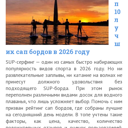
п
и
10
качественных
л
чемоданов
у
на
ч
ш
колесиках
их сап бордов в 2026 году
по
надежности
SUP-серфинг — один из самых быстро набирающих
популярность видов спорта в 2026 году. Но ни
в
развлекательные заплывы, ни катание на волнах не
2026
принесут должного удовольствия без
подходящего SUP-борда. При этом рынок
году
переполнен различными видами досок для водного
плаванья, что лишь усложняет выбор. Помочь с ним
призван рейтинг сап бордов, где собраны лучшие
на сегодняшний день модели. В топе учтены такие
факторы, как цена, качество, количество
положительных отзывов и оценок пользователей.