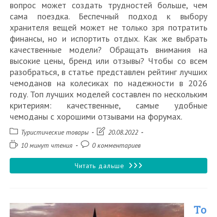
вопрос может создать трудностей больше, чем
сама поездка. Беспечный подход к выбору
хранителя вещей может не только зря потратить
финансы, но и испортить отдых. Как же выбрать
качественные модели? Обращать внимания на
высокие цены, бренд или отзывы? Чтобы со всем
разобраться, в статье представлен рейтинг лучших
чемоданов на колесиках по надежности в 2026
году. Топ лучших моделей составлен по нескольким
критериям: качественные, самые удобные
чемоданы с хорошими отзывами на форумах.
Рубрика
Запись
Туристические товары
20.08.2022
записи:
изменена:
Время
Комментарии
10 минут чтения
0 комментариев
чтения:
к
записи:
Топ
Читать дальше
15
самых
То
удобных