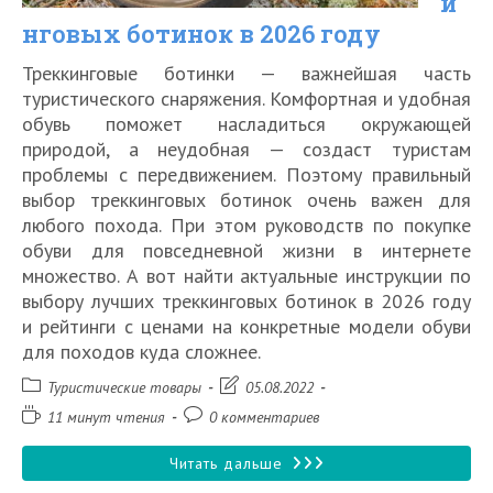
и
нговых ботинок в 2026 году
которые
выбирают
Треккинговые ботинки — важнейшая часть
туристического снаряжения. Комфортная и удобная
автотуристы
обувь поможет насладиться окружающей
природой, а неудобная — создаст туристам
проблемы с передвижением. Поэтому правильный
выбор треккинговых ботинок очень важен для
любого похода. При этом руководств по покупке
обуви для повседневной жизни в интернете
множество. А вот найти актуальные инструкции по
выбору лучших треккинговых ботинок в 2026 году
и рейтинги с ценами на конкретные модели обуви
для походов куда сложнее.
Рубрика
Запись
Туристические товары
05.08.2022
записи:
изменена:
Время
Комментарии
11 минут чтения
0 комментариев
чтения:
к
записи:
Топ
Читать дальше