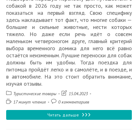
собакой в 2026 году не так просто, как может
показаться на первый взгляд. Свою специфику
здесь накладывает тот факт, что многие собаки —
большие и сильные животные, нести которых
тяжело. Но даже если речь идёт о совсем
маленьком четвероногом друге, главный критерий
выбора временного домика для него всё равно
остаётся неизменным. Лучшие переноски для собак
должны быть им удобны. Тогда поездка для
питомца пройдёт легко и в самолёте, и в поезде, и
в автомобиле. На это стоит обратить внимание,
изучая отзывы.
Рубрика
Запись
Туристические товары
15.04.2023
записи:
изменена:
Время
Комментарии
17 минут чтения
0 комментариев
чтения:
к
записи:
15
Читать дальше
лучших
переносок