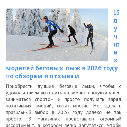
горнолыжных
15
шлемов
л
в
у
2026
ч
году
ш
и
х
моделей беговых лыж в 2026 году
по обзорам и отзывам
Приобрести лучшие беговые лыжи, чтобы с
удовольствием выходить на зимние прогулки в лес,
заниматься спортом и просто получать заряд
позитивных эмоций, хотят многие. Но сделать
правильный выбор в 2026 году далеко не так
просто. В магазинах представлен огромный
ассортимент, в котором легко запутаться. Чтобы