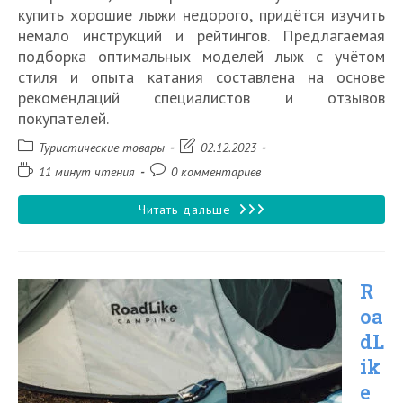
купить хорошие лыжи недорого, придётся изучить
немало инструкций и рейтингов. Предлагаемая
подборка оптимальных моделей лыж с учётом
стиля и опыта катания составлена на основе
рекомендаций специалистов и отзывов
покупателей.
Рубрика
Запись
Туристические товары
02.12.2023
записи:
изменена:
Время
Комментарии
11 минут чтения
0 комментариев
чтения:
к
записи:
15
Читать дальше
лучших
моделей
R
беговых
oa
лыж
dL
в
ik
2026
e