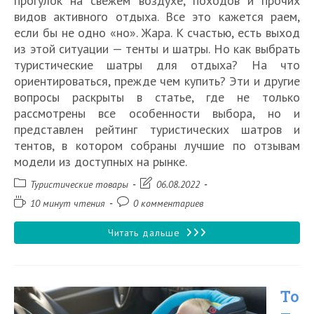
прогулок на свежем воздухе, походов и прочих
видов активного отдыха. Все это кажется раем,
если бы не одно «но». Жара. К счастью, есть выход
из этой ситуации — тенты и шатры. Но как выбрать
туристические шатры для отдыха? На что
ориентироваться, прежде чем купить? Эти и другие
вопросы раскрыты в статье, где не только
рассмотрены все особенности выбора, но и
представлен рейтинг туристических шатров и
тентов, в котором собраны лучшие по отзывам
модели из доступных на рынке.
Рубрика
Запись
Туристические товары
06.08.2022
записи:
изменена:
Время
Комментарии
10 минут чтения
0 комментариев
чтения:
к
записи:
Топ
Читать дальше
15
лучших
То
туристических