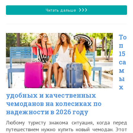
чтения:
к
записи:
Топ
Читать дальше
10
лучших
То
квадрокоптеров
п
с
15
камерой
са
в
м
2026
ы
х
году
удобных и качественных
чемоданов на колесиках по
надежности в 2026 году
Любому туристу знакома ситуация, когда перед
путешествием нужно купить новый чемодан. Этот