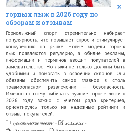
х
для
горных лыж в 2026 году по
самолёта,
обзорам и отзывам
поезда
Горнолыжный спорт стремительно набирает
и
популярность, что повышает спрос и стимулирует
автомобиля
конкуренцию на рынке. Новые модели горных
лыж появляются регулярно, а обилие рекламы,
информации и терминов вводит покупателей в
замешательство. Но лыжи не только должны быть
удобными и помогать в освоении склонов. Они
обязаны обеспечить самое главное в столь
травмоопасном развлечении — безопасность.
Именно поэтому выбирать лучшие горные лыжи в
2026 году важно с учетом ряда критериев,
ориентируясь только на надежные рейтинги и
отзывы покупателей.
Рубрика
Запись
Туристические товары
26.12.2022
записи:
изменена:
Время
Комментарии