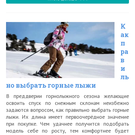
правильно
выбрать
К
беговые
ак
лыжи
п
ра
в
и
ль
но выбрать горные лыжи
В преддверии горнолыжного сезона желающие
освоить спуск по снежным склонам неизбежно
задаются вопросом, как правильно выбрать горные
лыжи. Их длина имеет первоочерёдное значение
при покупке. Чем удачнее получится подобрать
модель себе по росту, тем комфортнее будет