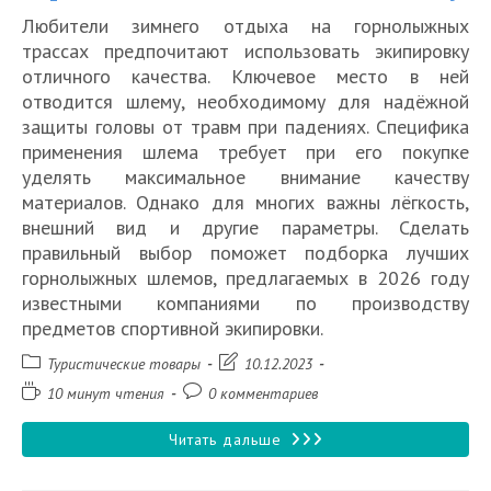
Любители зимнего отдыха на горнолыжных
трассах предпочитают использовать экипировку
отличного качества. Ключевое место в ней
отводится шлему, необходимому для надёжной
защиты головы от травм при падениях. Специфика
применения шлема требует при его покупке
уделять максимальное внимание качеству
материалов. Однако для многих важны лёгкость,
внешний вид и другие параметры. Сделать
правильный выбор поможет подборка лучших
горнолыжных шлемов, предлагаемых в 2026 году
известными компаниями по производству
предметов спортивной экипировки.
Рубрика
Запись
Туристические товары
10.12.2023
записи:
изменена:
Время
Комментарии
10 минут чтения
0 комментариев
чтения:
к
записи:
10
Читать дальше
лучших