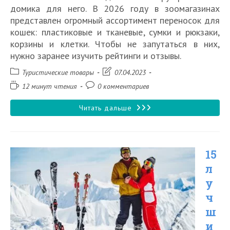
домика для него. В 2026 году в зоомагазинах
представлен огромный ассортимент переносок для
кошек: пластиковые и тканевые, сумки и рюкзаки,
корзины и клетки. Чтобы не запутаться в них,
нужно заранее изучить рейтинги и отзывы.
Рубрика
Запись
Туристические товары
07.04.2023
записи:
изменена:
Время
Комментарии
12 минут чтения
0 комментариев
чтения:
к
записи:
10
Читать дальше
лучших
переносок
15
для
л
кошек
у
в
ч
2026
ш
году
и