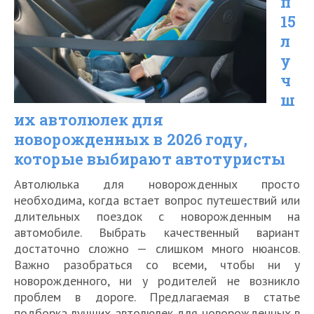
п
тентов
15
и
л
шатров
у
для
ч
ш
отдыха
их автолюлек для
на
новорожденных в 2026 году,
природе
которые выбирают автотуристы
в
Автолюлька для новорожденных просто
2026
необходима, когда встает вопрос путешествий или
году
длительных поездок с новорожденным на
автомобиле. Выбрать качественный вариант
достаточно сложно — слишком много нюансов.
Важно разобраться со всеми, чтобы ни у
новорожденного, ни у родителей не возникло
проблем в дороге. Предлагаемая в статье
подборка лучших автолюлек для новорожденных в