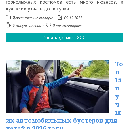
горнолыжных костюмов есть много нюансов, и
лучше их узнать до покупки.
Рубрика
Запись
Туристические товары
02.12.2022
записи:
изменена:
Время
Комментарии
9 минут чтения
0 комментариев
чтения:
к
записи:
Топ
Читать дальше
10
лучших
То
горнолыжных
п
костюмов
15
для
л
мужчин
у
и
ч
ш
женщин
их автомобильных бустеров для
в
детей в 2026 году