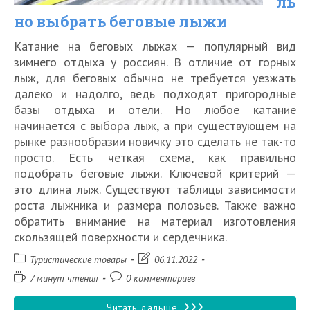
ль
но выбрать беговые лыжи
Катание на беговых лыжах — популярный вид
зимнего отдыха у россиян. В отличие от горных
лыж, для беговых обычно не требуется уезжать
далеко и надолго, ведь подходят пригородные
базы отдыха и отели. Но любое катание
начинается с выбора лыж, а при существующем на
рынке разнообразии новичку это сделать не так-то
просто. Есть четкая схема, как правильно
подобрать беговые лыжи. Ключевой критерий —
это длина лыж. Существуют таблицы зависимости
роста лыжника и размера полозьев. Также важно
обратить внимание на материал изготовления
скользящей поверхности и сердечника.
Рубрика
Запись
Туристические товары
06.11.2022
записи:
изменена:
Время
Комментарии
7 минут чтения
0 комментариев
чтения:
к
записи:
Как
Читать дальше