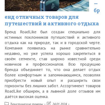
году
—
бр
по
енд отличных товаров для
обзорам
путешествий и активного отдыха
и
Бренд RoadLike был создан специально для
отзывам
истинных поклонников путешествий и активного
отдыха как на природе, так и в городской черте.
Компания появилась на рынке сравнительно
недавно, но уже успела хорошо закрепиться в
своём сегменте, став широко известной среди
новичков и профессионалов. Всю продукцию
бренда объединяет то, что она делает отдых
более комфортным и запоминающимся, позволяя
приобрести новый опыт и расширить свои
горизонты без лишних забот. Ассортимент товаров
RoadLike обширен, а в львиной доле отзывов им
даётся высокая оценка.
Рубрика
Запись
Туристические товары
24.01.2024