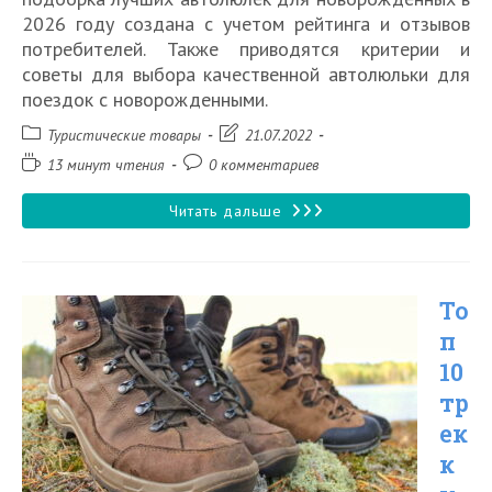
2026 году создана с учетом рейтинга и отзывов
потребителей. Также приводятся критерии и
советы для выбора качественной автолюльки для
поездок с новорожденными.
Рубрика
Запись
Туристические товары
21.07.2022
записи:
изменена:
Время
Комментарии
13 минут чтения
0 комментариев
чтения:
к
записи:
Топ
Читать дальше
15
лучших
То
автолюлек
п
для
10
новорожденных
тр
в
ек
2026
к
году,