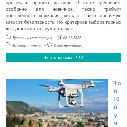
протекать процесс катания. Лыжное крепление,
особенно для новичков, также требует
повышенного внимания, ведь от него напрямую
зависит безопасность. Но критериев выбора горных
лыж, конечно же, куда больше.
Рубрика
Запись
Туристические товары
06.11.2022
записи:
изменена:
Время
Комментарии
10 минут чтения
0 комментариев
чтения:
к
записи:
Как
Читать дальше
правильно
выбрать
То
горные
п
лыжи
10
л
у
ч