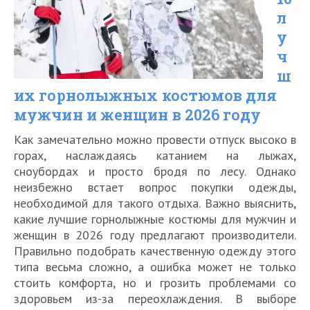
женщин
л
и
у
мужчин
ч
ш
в
их горнолыжных костюмов для
2026
мужчин и женщин в 2026 году
году
Как замечательно можно провести отпуск высоко в
горах, наслаждаясь катанием на лыжах,
сноубордах и просто бродя по лесу. Однако
неизбежно встает вопрос покупки одежды,
необходимой для такого отдыха. Важно выяснить,
какие лучшие горнолыжные костюмы для мужчин и
женщин в 2026 году предлагают производители.
Правильно подобрать качественную одежду этого
типа весьма сложно, а ошибка может не только
стоить комфорта, но и грозить проблемами со
здоровьем из-за переохлаждения. В выборе