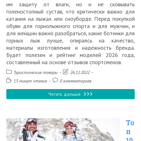
им защиту от влаги, но и не сковывать
голеностопный сустав, что критически важно для
катания на лыжах или сноуборде. Перед покупкой
обуви для горнолыжного спорта и для мужчин, и
для женщин важно разобраться, какие ботинки для
горных лыж лучше, опираясь на качество,
материалы изготовления и надежность бренда.
Будет полезен и рейтинг моделей 2026 года,
составленный на основе отзывов спортсменов.
Рубрика
Запись
Туристические товары
26.12.2022
записи:
изменена:
Время
Комментарии
13 минут чтения
0 комментариев
чтения:
к
записи:
10
Читать дальше
лучших
горнолыжных
То
ботинок
п
для
10