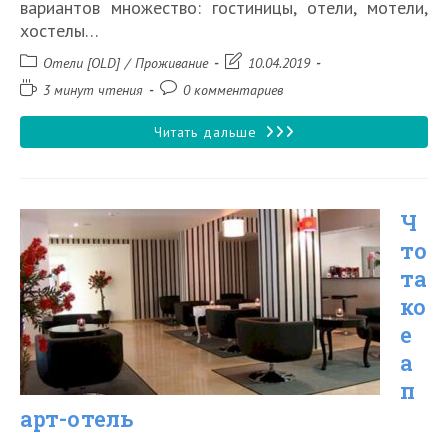
вариантов множество: гостиницы, отели, мотели,
хостелы…
Рубрика
Запись
Отели [OLD]
/
Проживание
10.04.2019
записи:
изменена:
Время
Комментарии
3 минут чтения
0 комментариев
чтения:
к
записи:
В
Читать дальше
чем
разница
Ч
между
то
мотелем,
та
отелем
ко
и
е
гостиницей
а
п
арт-отель