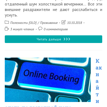
отдаленный шум холостяцкой вечеринки… Все эти
внешние раздражители не дают расслабиться и
уснуть.
Рубрика
Запись
Полезности [OLD]
/
Проживание
10.10.2018
записи:
изменена:
Время
Комментарии
3 минут чтения
0 комментариев
чтения:
к
записи:
На
Читать дальше
новом
месте…
К
или
ак
Как
н
выспаться
а
в
й
отеле
т
и