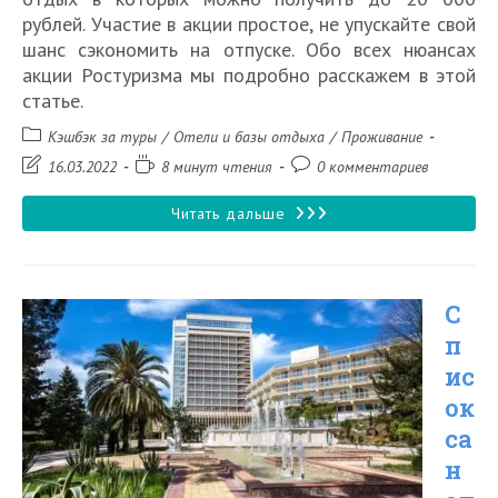
рублей. Участие в акции простое, не упускайте свой
шанс сэкономить на отпуске. Обо всех нюансах
акции Ростуризма мы подробно расскажем в этой
статье.
Рубрика
Кэшбэк за туры
/
Отели и базы отдыха
/
Проживание
записи:
Запись
Время
Комментарии
16.03.2022
8 минут чтения
0 комментариев
изменена:
чтения:
к
записи:
Список
Читать дальше
лучших
отелей
С
Анапы
п
с
ис
кэшбэком
ок
20%
са
за
н
отдых