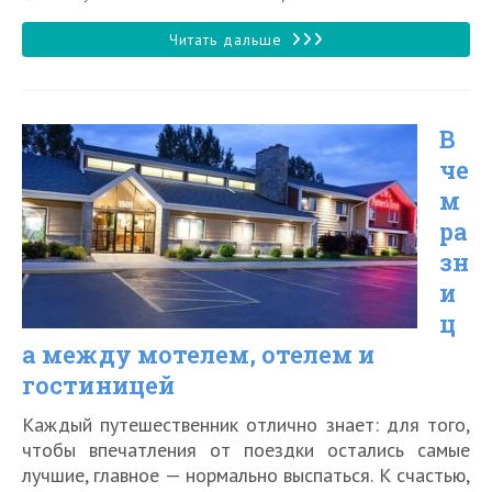
чтения:
к
записи:
Что
Читать дальше
такое
отель-
В
бутик
че
м
ра
зн
и
ц
а между мотелем, отелем и
гостиницей
Каждый путешественник отлично знает: для того,
чтобы впечатления от поездки остались самые
лучшие, главное — нормально выспаться. К счастью,