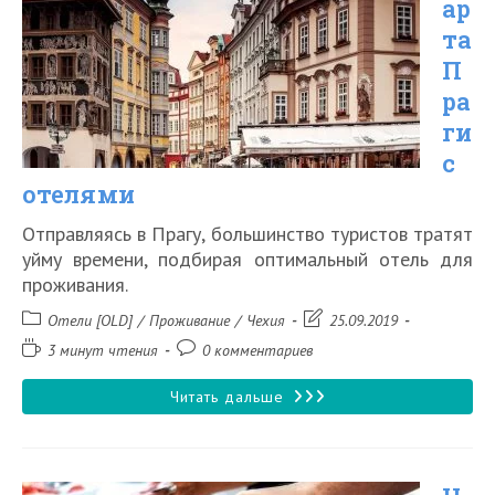
ар
рублей
та
на
П
Букинге
ра
ги
с
отелями
Отправляясь в Прагу, большинство туристов тратят
уйму времени, подбирая оптимальный отель для
проживания.
Рубрика
Запись
Отели [OLD]
/
Проживание
/
Чехия
25.09.2019
записи:
изменена:
Время
Комментарии
3 минут чтения
0 комментариев
чтения:
к
записи:
Карта
Читать дальше
Праги
с