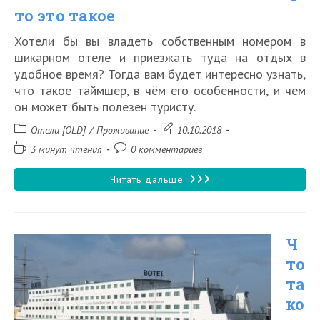
то это такое
Хотели бы вы владеть собственным номером в
шикарном отеле и приезжать туда на отдых в
удобное время? Тогда вам будет интересно узнать,
что такое таймшер, в чём его особенности, и чем
он может быть полезен туристу.
Рубрика
Запись
Отели [OLD]
/
Проживание
10.10.2018
записи:
изменена:
Время
Комментарии
3 минут чтения
0 комментариев
чтения:
к
записи:
Таймшер:
Читать дальше
что
это
Ч
такое
то
та
ко