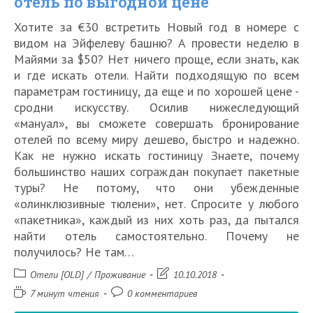
отель по выгодной цене
Хотите за €30 встретить Новый год в номере с
видом на Эйфелеву башню? А провести неделю в
Майями за $50? Нет ничего проще, если знать, как
и где искать отели. Найти подходящую по всем
параметрам гостиницу, да еще и по хорошей цене -
сродни искусству. Осилив нижеследующий
«мануал», вы сможете совершать бронирование
отелей по всему миру дешево, быстро и надежно.
Как не нужно искать гостиницу Знаете, почему
большинство наших сограждан покупает пакетные
туры? Не потому, что они убежденные
«олинклюзивные тюлени», нет. Спросите у любого
«пакетника», каждый из них хоть раз, да пытался
найти отель самостоятельно. Почему не
получилось? Не там…
Рубрика
Запись
Отели [OLD]
/
Проживание
10.10.2018
записи:
изменена:
Время
Комментарии
7 минут чтения
0 комментариев
чтения:
к