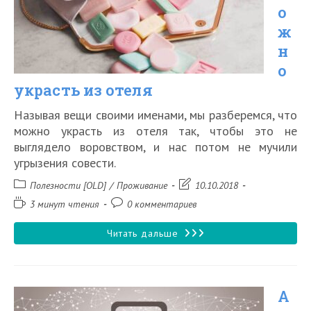
отеле
о
ж
н
о
украсть из отеля
Называя вещи своими именами, мы разберемся, что
можно украсть из отеля так, чтобы это не
выглядело воровством, и нас потом не мучили
угрызения совести.
Рубрика
Запись
Полезности [OLD]
/
Проживание
10.10.2018
записи:
изменена:
Время
Комментарии
3 минут чтения
0 комментариев
чтения:
к
записи:
Что
Читать дальше
можно
украсть
А
из