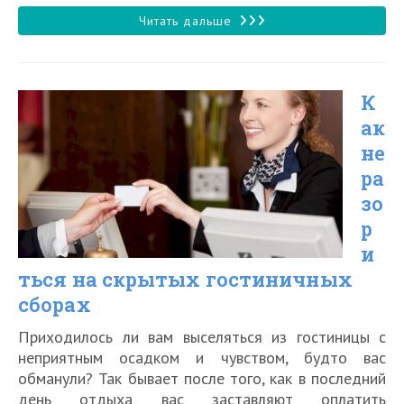
чтения:
к
записи:
10
Читать дальше
способов
сэкономить
К
на
ак
отеле
не
ра
зо
р
и
ться на скрытых гостиничных
сборах
Приходилось ли вам выселяться из гостиницы с
неприятным осадком и чувством, будто вас
обманули? Так бывает после того, как в последний
день отдыха вас заставляют оплатить