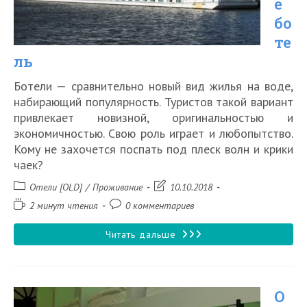
е
бо
те
ль
Ботели — сравнительно новый вид жилья на воде,
набирающий популярность. Туристов такой вариант
привлекает новизной, оригинальностью и
экономичностью. Свою роль играет и любопытство.
Кому не захочется поспать под плеск волн и крики
чаек?
Рубрика
Запись
Отели [OLD]
/
Проживание
10.10.2018
записи:
изменена:
Время
Комментарии
2 минут чтения
0 комментариев
чтения:
к
записи:
Что
Читать дальше
такое
ботель
О