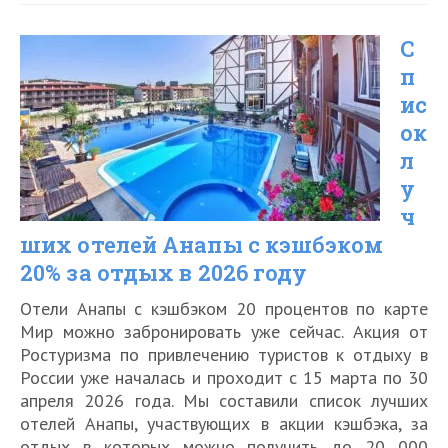
на
С
2026
п
год
ис
отелей
ок
Крыма
л
с
у
ч
кэшбэком
ших отелей Анапы с кэшбэком
20%
20% за отдых в 2026 году
за
Отели Анапы с кэшбэком 20 процентов по карте
отдых
Мир можно забронировать уже сейчас. Акция от
Ростуризма по привлечению туристов к отдыху в
России уже началась и проходит с 15 марта по 30
апреля 2026 года. Мы составили список лучших
отелей Анапы, участвующих в акции кэшбэка, за
отдых в которых можно получить до 20 000