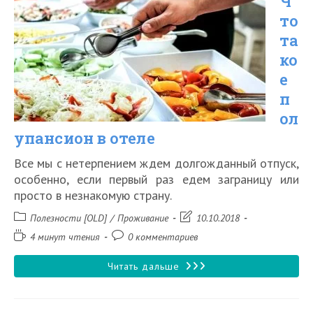
Ч
отелями
то
та
ко
е
п
ол
упансион в отеле
Все мы с нетерпением ждем долгожданный отпуск,
особенно, если первый раз едем заграницу или
просто в незнакомую страну.
Рубрика
Запись
Полезности [OLD]
/
Проживание
10.10.2018
записи:
изменена:
Время
Комментарии
4 минут чтения
0 комментариев
чтения:
к
записи:
Что
Читать дальше
такое
полупансион