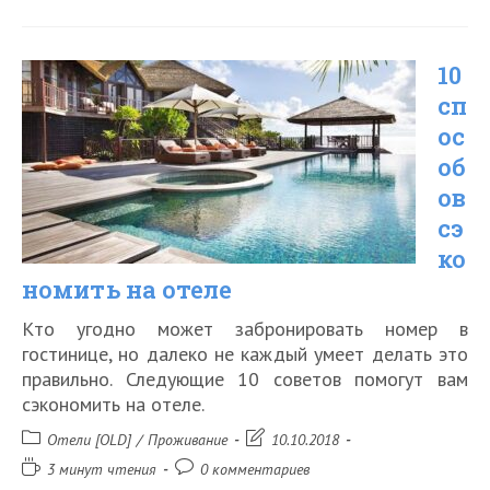
вещей
в
10
отеле,
сп
которые
ос
нельзя
об
трогать
ов
сэ
ко
номить на отеле
Кто угодно может забронировать номер в
гостинице, но далеко не каждый умеет делать это
правильно. Следующие 10 советов помогут вам
сэкономить на отеле.
Рубрика
Запись
Отели [OLD]
/
Проживание
10.10.2018
записи:
изменена:
Время
Комментарии
3 минут чтения
0 комментариев