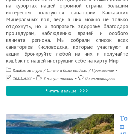
на курортах нашей огромной страны. Большим
интересом пользуются санатории Кавказских
Минеральных вод, ведь в них можно не только
отдохнуть, но и поправить здоровье благодаря
процедурам, наблюдению врачей и особого
климата региона. Мы собрали список всех
санаториев Кисловодска, которые участвуют в
акции. Бронируйте любой из них и получайте
кэшбэк по нашей инструкции себе на карту Мир.
Рубрика
Кэшбэк за туры
/
Отели и базы отдыха
/
Проживание
записи:
Запись
Время
Комментарии
16.03.2022
8 минут чтения
0 комментариев
изменена:
чтения:
к
записи:
Список
Читать дальше
санаториев
Кисловодска
То
с
п
кэшбэком