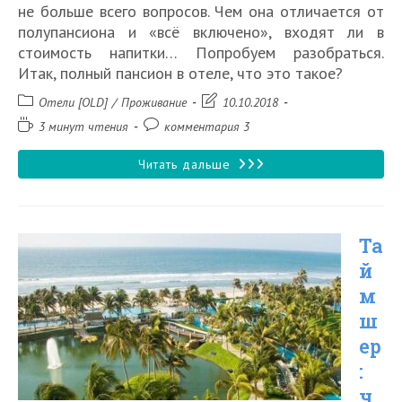
не больше всего вопросов. Чем она отличается от
полупансиона и «всё включено», входят ли в
стоимость напитки… Попробуем разобраться.
Итак, полный пансион в отеле, что это такое?
Рубрика
Запись
Отели [OLD]
/
Проживание
10.10.2018
записи:
изменена:
Время
Комментарии
3 минут чтения
комментария 3
чтения:
к
записи:
Полный
Читать дальше
пансион
в
Та
отеле:
й
что
м
это
ш
значит
ер
:
ч