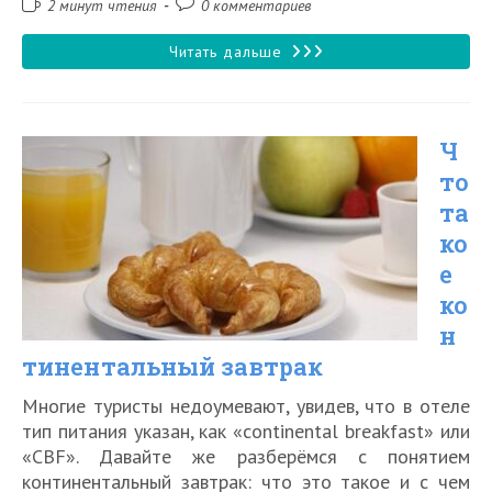
Время
Комментарии
2 минут чтения
0 комментариев
чтения:
к
записи:
Что
Читать дальше
нужно
знать
Ч
о
то
шведском
та
столе
ко
е
ко
н
тинентальный завтрак
Многие туристы недоумевают, увидев, что в отеле
тип питания указан, как «continental breakfast» или
«CBF». Давайте же разберёмся с понятием
континентальный завтрак: что это такое и с чем