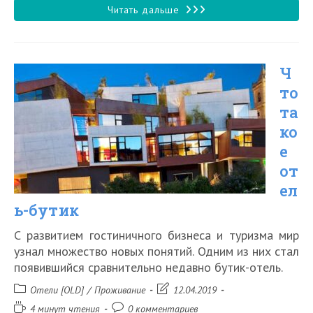
записи:
Как
Читать дальше
найти
отель
Ч
по
то
выгодной
та
цене
ко
е
от
ел
ь-бутик
С развитием гостиничного бизнеса и туризма мир
узнал множество новых понятий. Одним из них стал
появившийся сравнительно недавно бутик-отель.
Рубрика
Запись
Отели [OLD]
/
Проживание
12.04.2019
записи:
изменена:
Время
Комментарии
4 минут чтения
0 комментариев