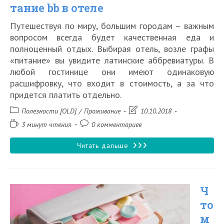
тание bb в отеле
Путешествуя по миру, большим городам – важным
вопросом всегда будет качественная еда и
полноценный отдых. Выбирая отель, возле графы
«питание» вы увидите латинские аббревиатуры. В
любой гостинице они имеют одинаковую
расшифровку, что входит в стоимость, а за что
придется платить отдельно.
Рубрика
Запись
Полезности [OLD]
/
Проживание
10.10.2018
записи:
изменена:
Время
Комментарии
3 минут чтения
0 комментариев
чтения:
к
записи:
Что
Читать дальше
такое
питание
Ч
bb
то
в
м