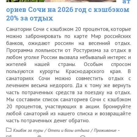
ат
ориев Сочи на 2026 год с кэшбэком
в
20% за отдых
2026
Санатории Сочи с кэшбэком 20 процентов, которые
году
можно забронировать по карте Мир российских
банков, ожидают россиян на весенний отдых.
Программа лояльности от Ростуризма за отдых в
любом уголке России вызвала небывалый интерес и
жителей нашей страны. Особым спросом
пользуются курорты Краснодарского края. В
санаториях Сочи можно совместить отдых с
лечением весьма недорого. Да к тому же вернуть
часть потраченных средств за поездку на отдых.
Мы составили список санаториев Сочи с кэшбэком
20 процентов, участвующих в акции. Бронируйте
любой санаторий из нашего списка и возвращайте
часть потраченных денег обратно.
Рубрика
Кэшбэк за туры
/
Отели и базы отдыха
/
Проживание
записи: