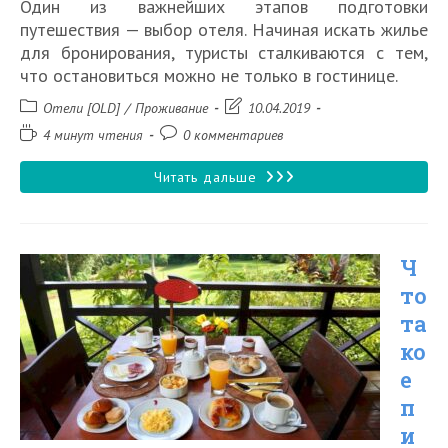
Один из важнейших этапов подготовки
путешествия — выбор отеля. Начиная искать жилье
для бронирования, туристы сталкиваются с тем,
что остановиться можно не только в гостинице.
Рубрика
Запись
Отели [OLD]
/
Проживание
10.04.2019
записи:
изменена:
Время
Комментарии
4 минут чтения
0 комментариев
чтения:
к
записи:
Что
Читать дальше
такое
апарт-
Ч
отель
то
та
ко
е
п
и