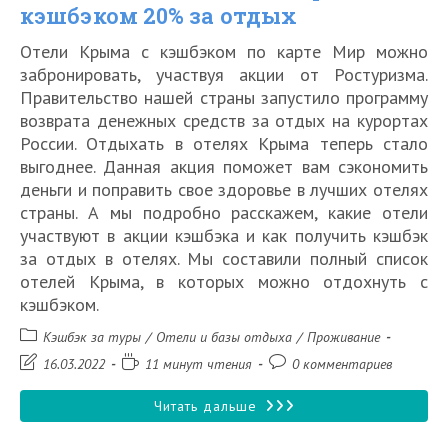
кэшбэком 20% за отдых
Отели Крыма с кэшбэком по карте Мир можно
забронировать, участвуя акции от Ростуризма.
Правительство нашей страны запустило программу
возврата денежных средств за отдых на курортах
России. Отдыхать в отелях Крыма теперь стало
выгоднее. Данная акция поможет вам сэкономить
деньги и поправить свое здоровье в лучших отелях
страны. А мы подробно расскажем, какие отели
участвуют в акции кэшбэка и как получить кэшбэк
за отдых в отелях. Мы составили полный список
отелей Крыма, в которых можно отдохнуть с
кэшбэком.
Рубрика
Кэшбэк за туры
/
Отели и базы отдыха
/
Проживание
записи:
Запись
Время
Комментарии
16.03.2022
11 минут чтения
0 комментариев
изменена:
чтения:
к
записи:
Список
Читать дальше
лучших