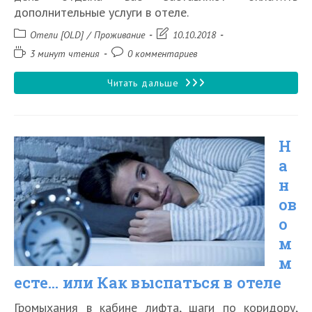
дополнительные услуги в отеле.
Рубрика
Запись
Отели [OLD]
/
Проживание
10.10.2018
записи:
изменена:
Время
Комментарии
3 минут чтения
0 комментариев
чтения:
к
записи:
Как
Читать дальше
не
разориться
Н
на
а
скрытых
н
гостиничных
ов
сборах
о
м
м
есте… или Как выспаться в отеле
Громыхания в кабине лифта, шаги по коридору,