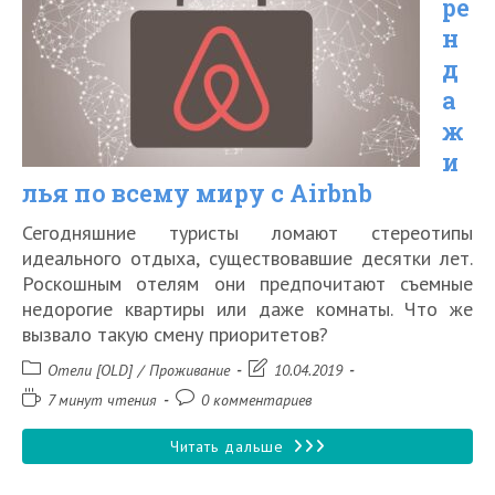
ре
отеля
н
д
а
ж
и
лья по всему миру с Airbnb
Сегодняшние туристы ломают стереотипы
идеального отдыха, существовавшие десятки лет.
Роскошным отелям они предпочитают съемные
недорогие квартиры или даже комнаты. Что же
вызвало такую смену приоритетов?
Рубрика
Запись
Отели [OLD]
/
Проживание
10.04.2019
записи:
изменена:
Время
Комментарии
7 минут чтения
0 комментариев
чтения:
к
записи:
Аренда
Читать дальше
жилья