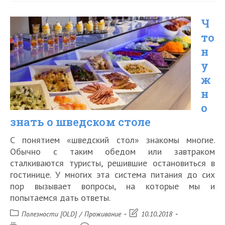
по
Ч
всему
то
миру
н
с
у
Airbnb
ж
н
о
знать о шведском столе
С понятием «шведский стол» знакомы многие.
Обычно с таким обедом или завтраком
сталкиваются туристы, решившие остановиться в
гостинице. У многих эта система питания до сих
пор вызывает вопросы, на которые мы и
попытаемся дать ответы.
Рубрика
Запись
Полезности [OLD]
/
Проживание
10.10.2018
записи:
изменена: