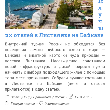
15
20%
л
за
у
отдых
ч
ш
в
их отелей в Листвянке на Байкале
2026
году
Внутренний туризм России не обходится без
посещения самого глубокого озера в мире —
Байкала и визитной карточки чуда природы —
поселка Листвянка. Наслаждение сочетанием
новой инфраструктуры и дикой природы нужно
начинать с выбора подходящего жилья с помощью
топа мест проживания. Собрали лучшие гостиницы
в Листвянке на Байкале (цены и отзывы
прилагаются) в одну статью.
Рубрика
Запись
Отели [OLD]
/
Проживание
/
Россия
15.04.2021
записи:
изменена:
Время
Комментарии
7 минут чтения
0 комментариев
чтения:
к