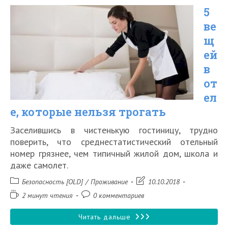
5
в
ве
отеле
щ
ей
в
от
ел
е, которые нельзя трогать
Заселившись в чистенькую гостиницу, трудно
поверить, что среднестатистический отельный
номер грязнее, чем типичный жилой дом, школа и
даже самолет.
Рубрика
Запись
Безопасность [OLD]
/
Проживание
10.10.2018
записи:
изменена:
Время
Комментарии
2 минут чтения
0 комментариев
чтения:
к
записи:
5
Читать дальше