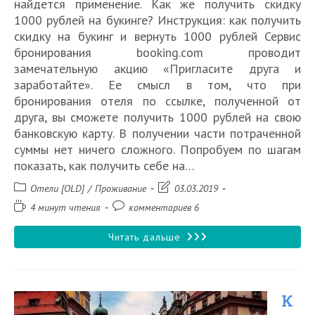
найдется применение. Как же получить скидку
1000 рублей на букинге? Инструкция: как получить
скидку на букинг и вернуть 1000 рублей Сервис
бронирования booking.com проводит
замечательную акцию «Пригласите друга и
заработайте». Ее смысл в том, что при
бронирования отеля по ссылке, полученной от
друга, вы сможете получить 1000 рублей на свою
банковскую карту. В получении части потраченной
суммы нет ничего сложного. Попробуем по шагам
показать, как получить себе на…
Рубрика
Запись
Отели [OLD]
/
Проживание
03.03.2019
записи:
изменена:
Время
Комментарии
4 минут чтения
комментариев 6
чтения:
к
записи:
Как
Читать дальше
получить
скидку
К
1000