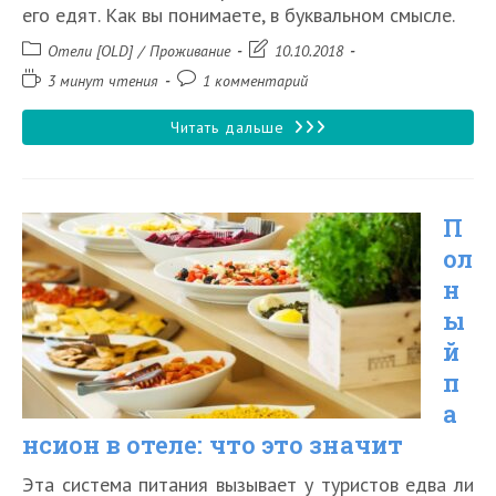
его едят. Как вы понимаете, в буквальном смысле.
Рубрика
Запись
Отели [OLD]
/
Проживание
10.10.2018
записи:
изменена:
Время
Комментарии
3 минут чтения
1 комментарий
чтения:
к
записи:
Что
Читать дальше
такое
континентальный
П
завтрак
ол
н
ы
й
п
а
нсион в отеле: что это значит
Эта система питания вызывает у туристов едва ли