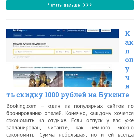
записи:
Топ
Читать дальше
15
лучших
К
отелей
ак
в
п
Листвянке
ол
на
у
Байкале
ч
и
ть скидку 1000 рублей на Букинге
Booking.com – один из популярных сайтов по
бронированию отелей. Конечно, каждому хочется
сэкономить на отдыхе. Если отпуск у вас уже
запланирован, читайте, как немного можно
сэкономить. Сумма небольшая, но и ей всегда