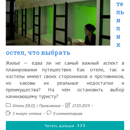
те
ль
и
л
и
х
остел, что выбрать
Жильё — едва ли не самый важный аспект в
планировании путешествия. Как отели, так и
хостелы имеют своих сторонников и противников,
но каковы их реальные недостатки и
преимущества? На чём остановить выбор
начинающему туристу?
Рубрика
Запись
Отели [OLD]
/
Проживание
27.03.2019
записи:
изменена:
Время
Комментарии
3 минут чтения
0 комментариев
чтения:
к
записи:
Отель
Читать дальше