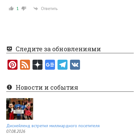
Ответить
1
Следите за обновлениями
Pi
F
nt
e
er
e
Новости и события
es
d
t
Диснейленд встретил миллиардного посетителя
07.08.2026