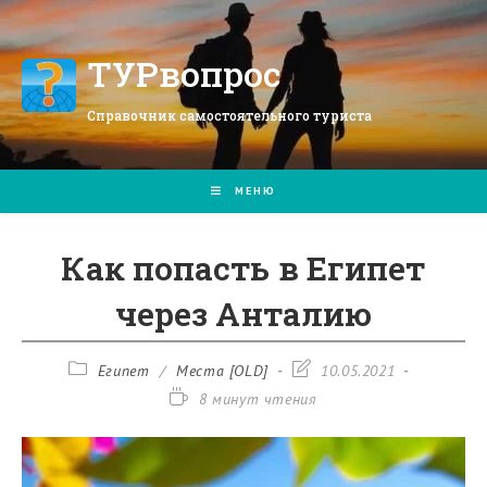
Перейти
к
содержимому
ТУРвопрос
Справочник самостоятельного туриста
МЕНЮ
Как попасть в Египет
через Анталию
Рубрика
Запись
Египет
/
Места [OLD]
10.05.2021
записи:
изменена:
Время
8 минут чтения
чтения: