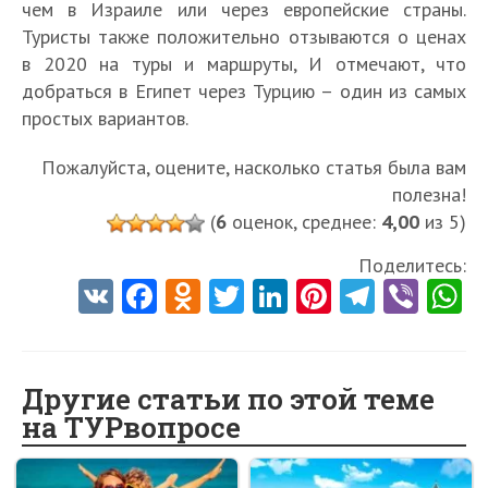
чем в Израиле или через европейские страны.
Туристы также положительно отзываются о ценах
в 2020 на туры и маршруты, И отмечают, что
добраться в Египет через Турцию – один из самых
простых вариантов.
Пожалуйста, оцените, насколько статья была вам
полезна!
(
6
оценок, среднее:
4,00
из 5)
Поделитесь:
V
Fa
O
T
Li
Pi
Te
Vi
K
ce
d
w
nk
nt
le
b
h
b
n
itt
e
er
gr
er
t
o
o
er
dI
es
a
Другие статьи по этой теме
на ТУРвопросе
o
kl
n
t
m
k
as