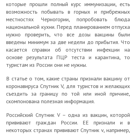
которые прошли полный курс иммунизации, есть
у
а
с
возможность побывать в горных и прибрежных
к
т
местностях Черногории, попробовать блюда
и
П
А
я
П
П
национальной кухни. Перед планированием отпуска
е
у
к
К
т
у
у
П
с
нужно проверить, что все дозы вакцины были
с
т
у
л
с
с
у
т
К
т
у
введены минимум за две недели до прибытия. Что
д
и
т
т
с
р
а
я
а
касается справки об отсутствии инфекции на
а
в
я
я
т
а
к
т
л
основе результата ПЦР теста и карантина, то
м
Г
т
т
я
н
и
М
л
ь
о
е
туристам из России они не нужны.
л
л
т
ы
е
о
и
н
ж
л
и
и
л
о
с
ж
в
ы
н
е
в
в
В статье о том, какие страны признали вакцину от
и
т
т
н
К
е
о
н
С
К
в
коронавируса Спутник V, для туристов и желающих
к
р
о
а
п
п
д
о
р
П
П
съездить за границу по той или иной причине,
р
а
Н
л
з
р
о
ж
ч
а
у
и
ы
н
скомпонована полезная информация.
о
и
а
а
е
и
и
с
с
т
т
ы
в
л
н
в
х
к
б
н
т
е
ы
з
ы
е
Российский Спутник V – одна из вакцин, которой
ь
и
а
б
е
о
я
р
д
а
е
т
б
л
прививают граждан России. ЕЕ признали и в
т
е
з
д
т
б
л
к
п
е
е
а
некоторых странах прививают Спутник v, например,
ь
з
п
а
л
е
я
р
р
т
з
в