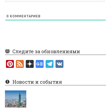
0
КОММЕНТАРИЕВ
Следите за обновлениями
Pi
F
nt
e
er
e
Новости и события
es
d
t