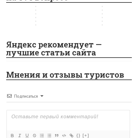
…
?
а
т
с
я
…
а
в
k
as
т
о
с
…
…
а
н
…
…
т
а
sn
…
…
…
…
ik
i
Яндекс рекомендует —
лучшие статьи сайта
Мнения и отзывы туристов
Подписаться
{}
[+]