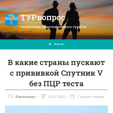
Перейти
к
содержимому
ТУРвопрос
Справочник самостоятельного туриста
МЕНЮ
В какие страны пускают
с прививкой Спутник V
без ПЦР теста
Рубрика
Запись
Время
Коронавирус
12.07.2021
7 минут чтения
записи:
изменена:
чтения: