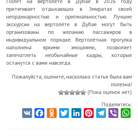
Полёт на вертолёте в Дубае в 2026 году
притягивает отдыхающих в Эмиратах своей
неординарностью и оригинальностью. Лучшие
экскурсии на вертолёте в Дубае могут быть
организованы по желанию пассажиров в
индивидуальном порядке. Вертолётная прогулка
наполнена яркими эмоциями, позволяет
запечатлеть необычайные кадры, которые
останутся с вами навсегда.
Пожалуйста, оцените, насколько статья была вам
полезна!
(Пока оценок нет)
Поделитесь:
V
Fa
O
T
Li
Pi
Te
Vi
K
ce
d
w
nk
nt
le
b
h
b
n
itt
e
er
gr
er
t