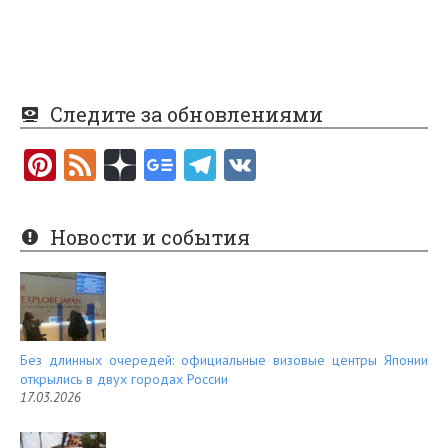
Следите за обновлениями
Pi
F
nt
e
er
e
Новости и события
es
d
t
Без длинных очередей: официальные визовые центры Японии
открылись в двух городах России
17.03.2026