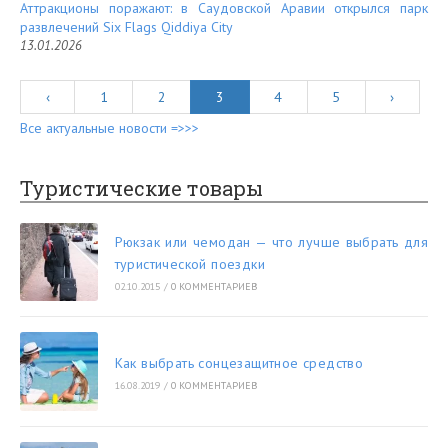
Аттракционы поражают: в Саудовской Аравии открылся парк
развлечений Six Flags Qiddiya City
13.01.2026
‹
1
2
3
4
5
›
Все актуальные новости =>>>
Туристические товары
Рюкзак или чемодан — что лучше выбрать для
туристической поездки
02.10.2015
/
0 КОММЕНТАРИЕВ
Как выбрать сонцезащитное средство
16.08.2019
/
0 КОММЕНТАРИЕВ