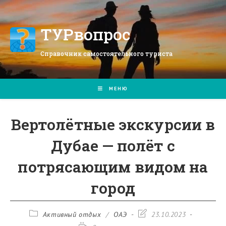
Перейти
к
содержимому
ТУРвопрос
Справочник самостоятельного туриста
МЕНЮ
Вертолётные экскурсии в
Дубае — полёт с
потрясающим видом на
город
Рубрика
Запись
Активный отдых
/
ОАЭ
23.10.2023
записи:
изменена: