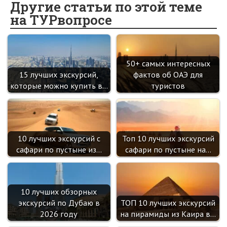
o
o
er
dI
es
a
Другие статьи по этой теме
на ТУРвопросе
o
kl
n
t
m
k
as
sn
50+ самых интересных
ik
15 лучших экскурсий,
фактов об ОАЭ для
i
которые можно купить в…
туристов
10 лучших экскурсий с
Топ 10 лучших экскурсий
сафари по пустыне из…
сафари по пустыне на…
10 лучших обзорных
экскурсий по Дубаю в
ТОП 10 лучших экскурсий
2026 году
на пирамиды из Каира в…