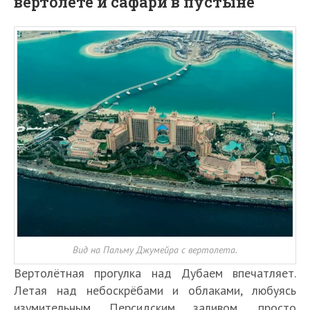
вертолёте и сафари в пустыне
Вид на Пальму Джумейра с вертолета.
Вертолётная прогулка над Дубаем впечатляет.
Летая над небоскрёбами и облаками, любуясь
изумительным Персидским заливом, просто