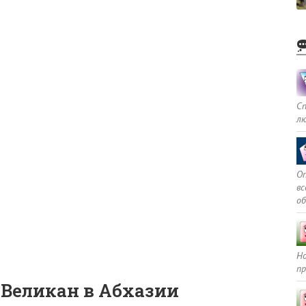
С
л
Оп
в
о
Но
пр
 Великан в Абхазии