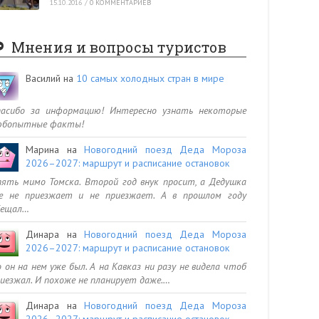
15.10.2016
/
0 КОММЕНТАРИЕВ
Мнения и вопросы туристов
Василий
на
10 самых холодных стран в мире
пасибо за информацию! Интересно узнать некоторые
юбопытные факты!
Марина
на
Новогодний поезд Деда Мороза
2026–2027: маршрут и расписание остановок
ять мимо Томска. Второй год внук просит, а Дедушка
се не приезжает и не приезжает. А в прошлом году
бещал…
Динара
на
Новогодний поезд Деда Мороза
2026–2027: маршрут и расписание остановок
 он на нем уже был. А на Кавказ ни разу не видела чтоб
иезжал. И похоже не планирует даже.…
Динара
на
Новогодний поезд Деда Мороза
2026–2027: маршрут и расписание остановок