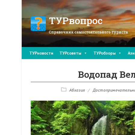
Перейти
к
содержимому
ТУРвопрос
Справочник самостоятельного туриста
ТУРновости
ТУРсоветы
ТУРобзоры
Ази
Водопад Ве
Рубрика
Абхазия
/
Достопримечательн
записи: