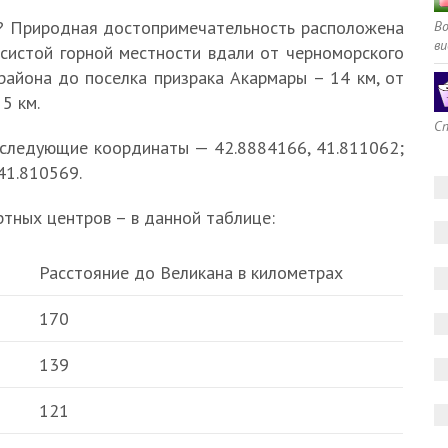
н? Природная достопримечательность расположена
В
ви
есистой горной местности вдали от черноморского
района до поселка призрака Акармары – 14 км, от
5 км.
Сп
 следующие координаты — 42.8884166, 41.811062;
41.810569.
тных центров – в данной таблице:
Расстояние до Великана в километрах
170
139
121