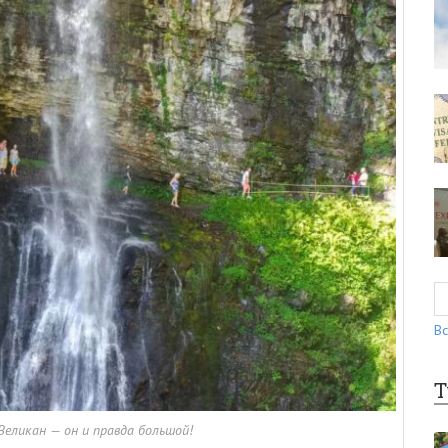
Вс
Т
Великан — он и правда большой!