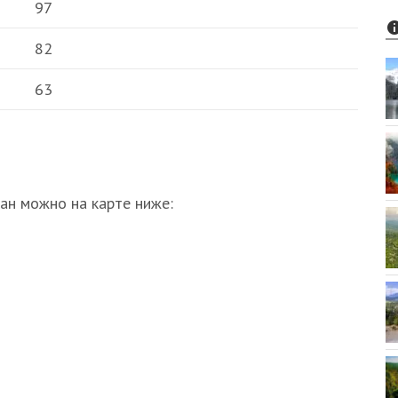
97
82
63
н можно на карте ниже: