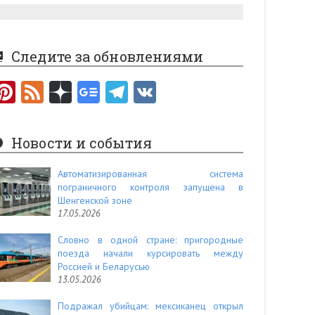
Следите за обновлениями
Pi
F
nt
e
er
e
Новости и события
es
d
t
Автоматизированная система
пограничного контроля запущена в
Шенгенской зоне
17.05.2026
Словно в одной стране: пригородные
поезда начали курсировать между
Россией и Беларусью
13.05.2026
Подражал убийцам: мексиканец открыл