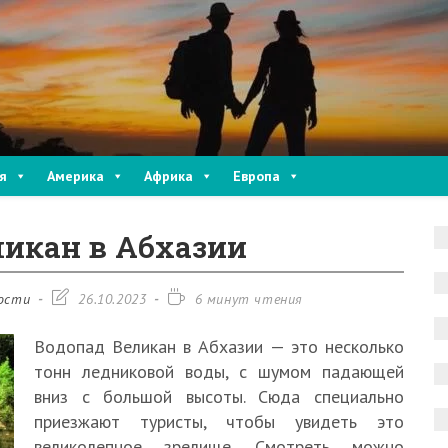
я
Америка
Африка
Европа
ликан в Абхазии
Запись
Время
ости
26.10.2023
6 минут чтения
изменена:
чтения:
Водопад Великан в Абхазии — это несколько
тонн ледниковой воды, с шумом падающей
вниз с большой высоты. Сюда специально
приезжают туристы, чтобы увидеть это
великолепное зрелище. Смотреть можно